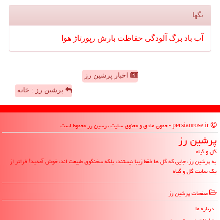
تگها
آب
باد
برگ
آلودگی
حفاظت
بارش
رپورتاژ
هوا
اخبار پرشین رز
پرشین رز : خانه
persianrose.ir - حقوق مادی و معنوی سایت پرشین رز محفوظ است
پرشین رز
گل و گیاه
به پرشین رز، جایی که گل ها فقط زیبا نیستند، بلکه سخنگوی طبیعت اند، خوش آمدید! فراتر از
یک سایت گل و گیاه
صفحات پرشین رز
درباره ما