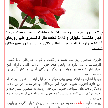
پرشین رز: مهاباد- رییس اداره حفاظت محیط زیست مهاباد
اظهار داشت: یكهزار و 500 قطعه غاز خاكستری طی روزهای
گذشته وارد تالاب بین المللی كانی برازان این شهرستان
شدند.
فاروق سخنور روز سه شنبه در گفت و گو با خبرنگار ایرنا گفت:
كارشناسان این اداره در پایش های خود از تالاب كانی برازان این
تعداد غاز خاكستری مهاجر و دیگر پرندگان آبزی و كنار آبزی را
مشاهده نمودند.
وی با اشاره به اینكه پیش بینی میگردد در ایام آینده به تدریج بر تعداد
این غازها افزوده شود، افزود: این پرندگان مهاجر مدتی در این تالاب
و دیگر تالاب های سواحل جنوبی دریاچه ارومیه به منظور استراحت و
تغذیه توقف می كنند و سپس كوچ خودرا به مناطقی از جنوب ادامه
می دهند.
رییس اداره
حفاظت
محیط زیست مهاباد بیان كرد: بارندگی های پاییزه
و احیای تالاب های این شهرستان و باز وجود امنیت زیست محیطی،