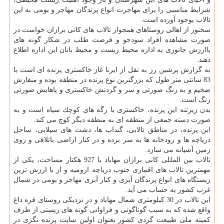
شرایط مناسبی را برای مهاجرت انواع پرندگان مهاجر و بومی به این
تالاب بوجود آورده است.
سخنور از اهالی روستاهای همجوار تالاب های كانی برازان خواست در
صورت مشاهده افراد سودجو و فرصت طلب در شكار گونه های
باارزش جانوری به اداره محیط زیست و محیط بانان این اداره اطلاع
دهند.
به گزارش پرشین رز به نقل از ایرنا غاز خاكستری پرنده ای است با
83 سانتی متر طول كه بزرگترین نوع پرنده در منطقه بوده و منقارش
ضخیم و به رنگ صورتی و سر و گردنش خاكستری و پاهایش صورتی
رنگ است.
بدن زیرتنه این پرنده، خاكستری با رگه های كوچك سیاه است و به
صورت دسته جمعی از منطقه ای به منطقه دیگر كوچ می كند.
این پرنده، در مناطق تالابی، گنداب ها، دشت های سیلابی، ساحل
دریاچه ها و رودخانه ها به سر برده و در كنار اراضی باتلاقی و روی
زمین آشیانه می سازد.
تالاب بین المللی كانی برازان مهاباد با 927 هكتار مساحت، یكی از
مهمترین تالاب های اقماری جنوب دریاچه ارومیه و از با ارزش ترین
زیستگاه های انواع پرندگان آبزی و كنار آبزی مهاجر و بومی در شمال
غرب كشور به حساب می آید.
این تالاب در 30 كیلومتری شمال مهاباد و در نزدیكی روستای قره داغ
واقع شده كه به سبب گوناگونی و فراوانی گونه های زیستی از طرف
كمیته ملی طبیعت گردی كشور بعنوان اولین سایت پرنده نگری در