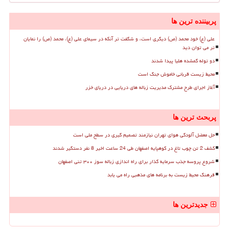
پربیننده ترین ها
علی (ع) خود محمد (ص) دیگری است، و شگفت تر آنکه در سیمای علی (ع)، محمد (ص) را نمایان
تر می توان دید
دو توله گمشده هلیا پیدا شدند
محیط زیست قربانی خاموش جنگ است
آغاز اجرای طرح مشترک مدیریت زباله های دریایی در دریای خزر
پربحث ترین ها
حل معضل آلودگی هوای تهران نیازمند تصمیم گیری در سطح ملی است
کشف 2 تن چوب تاغ در کوهپایه اصفهان طی 24 ساعت اخیر 8 نفر دستگیر شدند
شروع پروسه جذب سرمایه گذار برای راه اندازی زباله سوز ۳۰۰ تنی اصفهان
فرهنگ محیط زیست به برنامه های مذهبی راه می یابد
جدیدترین ها