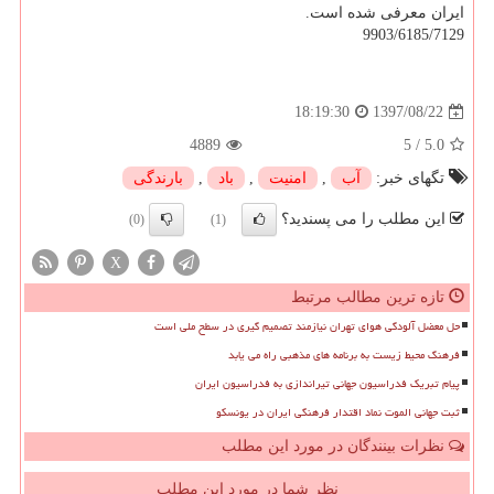
ایران معرفی شده است.
9903/6185/7129
1397/08/22
18:19:30
4889
5
/
5.0
تگهای خبر:
آب
,
امنیت
,
باد
,
بارندگی
این مطلب را می پسندید؟
(0)
(1)
X
تازه ترین مطالب مرتبط
حل معضل آلودگی هوای تهران نیازمند تصمیم گیری در سطح ملی است
فرهنگ محیط زیست به برنامه های مذهبی راه می یابد
پیام تبریک فدراسیون جهانی تیراندازی به فدراسیون ایران
ثبت جهانی الموت نماد اقتدار فرهنگی ایران در یونسکو
نظرات بینندگان در مورد این مطلب
نظر شما در مورد این مطلب