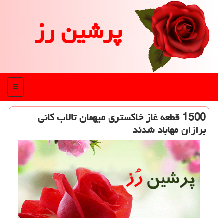
پرشین رز
منو
1500 قطعه غاز خاكستری میهمان تالاب كانی
برازان مهاباد شدند