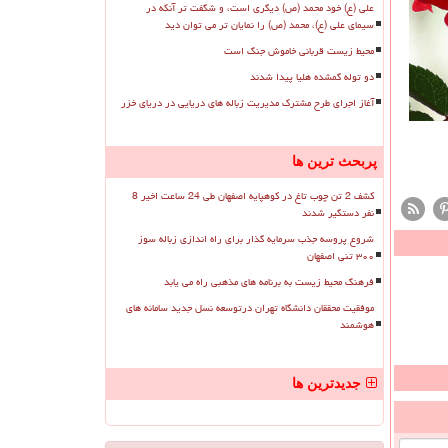
علی (ع) خود محمد (ص) دیگری است، و شگفت تر آنکه در
سیمای علی (ع)، محمد (ص) را نمایان تر می توان دید
محیط زیست قربانی خاموش جنگ است
دو توله گمشده هلیا پیدا شدند
آغاز اجرای طرح مشترک مدیریت زباله های دریایی در دریای خزر
پربحث ترین ها
کشف 2 تن چوب تاغ در کوهپایه اصفهان طی 24 ساعت اخیر 8
نفر دستگیر شدند
شروع پروسه جذب سرمایه گذار برای راه اندازی زباله سوز
۳۰۰ تنی اصفهان
فرهنگ محیط زیست به برنامه های مذهبی راه می یابد
موفقیت محققان دانشگاه تهران درتوسعه نسل جدید سامانه های
هوشمند
جدیدترین ها