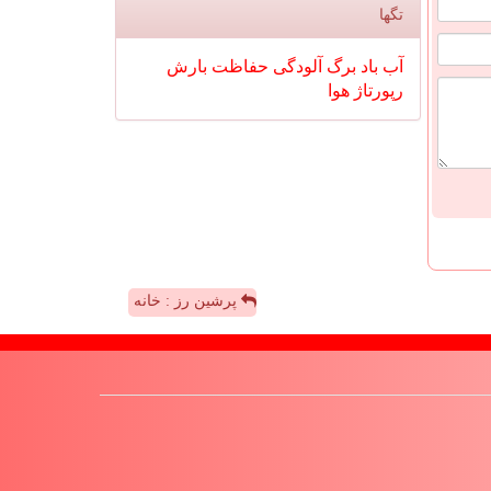
تگها
آب
باد
برگ
آلودگی
حفاظت
بارش
رپورتاژ
هوا
پرشین رز : خانه