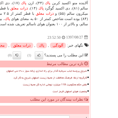
آلاینده منو اكسید كربن
پاك
(۴۴)، ازن
پاك
(۱۷)، دی ا
سالم (۸۱)، دی اكسید گوگرد
پاك
(۱۴)،
ذرات معلق
میكرون سالم (۵۵) و
ذرات معلق
با قط
(۸۴) بوده است.شاخص كمتر از ۵۰ به معنای هوای
پاك
سالم، و بالاتر از ۱۰۰ بعنوان هوای ناسالم تعریف شده است.
1397/08/27
23:52:50
تگهای خبر:
آلودگی
,
پاك
,
ذرات معلق
,
محی
این مطلب را می پسندید؟
(0)
(1)
تازه ترین مطالب مرتبط
شروع پروسه جذب سرمایه گذار برای راه اندازی زباله سوز ۳۰۰ تنی اصفهان
کارگروه ارتقاء فرهنگ محافظت از محیط زیست اصفهان شروع به کار کرد
نقض حکم محکومیت 119 میلیارد تومانی اداره کل محیط زیست
وضعیت هوای اصفهان قرمز است
نظرات بینندگان در مورد این مطلب
ن