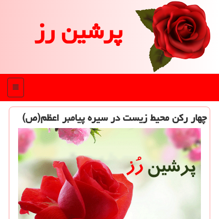
پرشین رز
منو
چهار ركن محیط زیست در سیره پیامبر اعظم(ص)