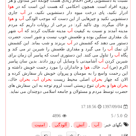
نسبت به دستشویی رفتن احكام زیادی هست چونكه امر متداول و هر
روزه افراد است. همچون احكامی كه هست این است كه در
هوا
ادرار نكنید، پای درخت میوه دار دستشویی نكنید، در
آب
جاری
دستشویی نكنید و چیزهایی از این دست كه موجب الودگی
آب
و
هوا
و خاك میگردد. وی تاكید كرد: در برخی از روایات داریم كه مردم
مدینه آمدند و نسبت به كیفیت
آب
مدینه شكایت كردند كه
آب
شهر
یك مقداری سنگین بوده و طعمش خوب نیست و شور است. حضرت
دستور می دهند كه كشمش در
آب
بریزند و شب بماند. این كشمش
آن نمك
آب
را می گیرد و مقداری طعمش را شیرین تر می كند و
پگاه
آب
را تناول می كنند. این دستوری است كه پیامبر آن زمان برای
شیرین كردن
آب
آشامیدنی با وسایل آن روز دادند. بدین سان پیامبر
اكرم (ص)
آب
، خاك،
هوا
و جانداران را مورد رحمت خویش داشته و
این رحمت واسع را به مومنان و پیروان خویش باز سفارش كرده و
الان كه چهار
بحران
اصلی محیط زیست
بحران
آب
،
بحران
خاك،
بحران
هوا
و
بحران
تنوع زیستی است لزوم توجه به این سفارش های
حضرت توسط مردم و مسئولان و جامعه اسلامی دوچندان می نماید.
1397/09/04
17:18:56
4896
5
/
5.0
تگهای خبر:
آب
,
آتش
,
آلودگی
,
امنیت