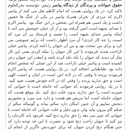
حقوق حیوانات و پرندگان از دیدگاه پیامبر
رئیس مؤسسه بحرالعلوم
تاكید كرد: در یك روایتی هست كه امام كاظم نقل می كنند از پیامبر
اكرم كه مردی از نجران همراه پیامبر در یكی از جنگ ها حضور
داشت و یك اسبی هم همراه این شخص در این جنگ بود. پیامبر اكرم
با صدای شیهه اسب انس گرفته بود و از آن خیلی خوشش می آمد تا
اینكه پیامبر صدای شیهه اسب را نشنید و فرستاد پی آن مرد كه
اسبت را چه كار كردی؟ آن مرد اظهار داشت كه برایم چموشی می
كرد و برای من سخت بود و من آن حیوان را اخته كردم. پیامبر خیلی
ناراحت شدند فرمودند با این كار حیوان را مثله كردی یعنی این كار
مثل آن دیدند كه حیوان را تكه تكه كرده باشد و اینقدر این حیوان زجر
كشیده است و پیامبر خیلی ناراحت شد از این عملی كه شخص انجام
داده بود. طباطبایی اضافه كرد: در یك روایتی هست كه پیامبر اكرم
فرمودند پرنده تا وقتی كه در لانه اش است در امان و امنیت الهی
است و حق ندارید پرنده را وقتی كه در لانه خودش هست صید كنید.
یا در یك روایتی فرمودند كه حیوانی كه حامله است یا حیوانی كه
شیرده است را حق ندارید بدون علت ذبح كنید. یك موقع هست كه
حیوان حامله است اما مریض هم هست و دارد می میرد و مجبوریم
ذبحش نماییم و آن جنین امكان دارد سالم بماند و گوساله سالم از
شكم گاو بیرون بیاید ولی بدون دلیل و علت حیوانی كه حامله است یا
حیوانی كه شیر می دهد را حق ندارید ذبح كنید. فرمود باید كاردتان را
تیز كنید تا حیوان راحت ذبح شود و حضرت تا این حد توجه دارد كه
حتی هنگام ذبح كردن حیوان كه برای خوردنش ناگزیر از انجام آن