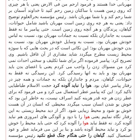
مهربانی خدا هستند و فرمود ارحم من فی الارض یعنی با هر چیزی
كه روی زمین هست با ساكنان زمین رحم كنید تا خداوند آسمان بر
شما رحم كند و با شما مهربان باشد. رئیس مؤسسه بحرالعلوم توضیح
داد: یعنی به هر چه روی زمین است مهربان باشید شامل حیوانات،
گیاهان، پرندگان و هر آنچه روی زمین است. حتی پیامبر ما نه فقظ
نسبت به جانداران بلكه نسبت به جمادات مهربان بود، نسبت به لباس
خودش مهربان بود، نسبت به وسایل خودش مهربان بود، نسبت به
بدن خودش مهربان بود؛ این نكاتی است كه در بحث هایی كه با سوژه
محیط زیست مطرح میگردد شاید مقداری از آن غافل باشیم. وی
تصریح كرد: پیامبر فرموده اگر برای شما تكلیف و سختی احداث نمی
كرد من مسواك زدن را واجب می كردم یعنی با اعضای بدن باید
مهربان بود و باید به انها رسیدگی كرد. این رسیدگی نه فقط به
حیوانات، گیاهان، مردم و جانداران بلكه به جمادات و همه چیز در
رفتار پیامبر عیان بود.
هوا را نباید آلوده كرد
حجت الاسلام طباطبایی
تاكید كرد: این كه پیامبر عطر استعمال می كرد و می فرمود كه برای
عطر زدن هر چه قدر هزینه كنید اسراف نیست، به خاطر این بود كه
خوش بو شدن انسان سبب میگردد محیطی كه انسان در آن هست
خوش بو شود و محیط زیبایی شود. اگر از دید محیط زیستی به این
رفتار نگاه نماییم یعنی
هوا
را با دود و آلودگی های امروزی هم نباید
آلوده كرد. نه فقط نباید
هوا
را آلوده كرد كه حتی باید محیط را خوش
بو كرد و نباید محیط آلوده باشد و بنا بر این می فرماید عطر و عود
استعمال كنید.
گیاهان را حتی هنگام جنگ قطع نكنید
رئیس مؤسسه