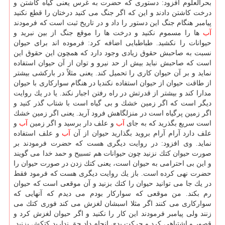
بحرالعلوم افزود: دستوری كه حضرت به غرس یعنی گیاه كاشتن و
درخت كاشتن دادند و این كه اگر جنگ می كنید درختان را قطع نكنید
پیامبر هنگام جنگ این دستور را داد و در تاریخ ثبت است كه فرمودند
آب
ها را مسموم نكنید و درخت ها را موقع جنگ از بین نبرید و
حیوانات را نكشید. طباطبایی اضافه كرد: فرموده اند برای حیوان
نسبت به صاحبش حقوق زیادی وجود دارد كه همچون این حقوق این
است كه صاحبش نباید بیش از حد نیرو و توان از آن حیوان استفاده
نماید و بر آن حیوان كاری را تحمیل كند. یعنی مثلاً در باركشی بیشتر
از طاقت حیوان از حیوان استفاده نكندیا در هنگام سواركاری با حیوان
مدارا كند و بیشتر از قدرتش در راه رفتن اجبار نكند. یا در یك روایت
دیگر است كه اگر زمین خشك و بی گیاه است با شتاب گذر كنید و
اگر زمین پرگیاه است در منزلگاهش فرود آرید. یعنی اگر زمین خشك
است سریع بگذرید كه به جای
آب
و علف دار برسید و اگر زمین
آب
و
علف دارد آرام آرام بروید بگذارید حیوان از آن
آب
و علف استفاده
نماید. وی افزود: در روایت دیگری هست كه حضرت فرمودند بر
صورت حیوان كتك نزنید چون حیوانات هم تسبیح و حمد خدا می گویند
و این بی احترامی به حیوان است، یعنی كتك زدن در صورت حیوان را
حضرت نهی كرده است. باز یك روایت دیگری هست كه فرمود فقط
در یك جا می توانید حیوان را كتك بزنید و آن موقعی است كه حیوان
رم بكند. من موقعی كه سواركار بودم می دیدم كه آنهایی كه
سواركاری می كنند اگر مثلا اسبشان لغزش می كند فوری كتك می
زنند ولی پیامبر فرمودند این كار را نكنید و اگر حیوان لغزش كرد و
قصور و اشتباهی كرد و حركت بدی انجام داد حق ندارید كتكش بزنید.