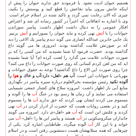
هستیم حیوان اذیت نشود. یا فرمودند حق ندارید حیوان را پیش از
اینكه جانش بیرون بیاید نخاعش را قطع كنید و پوستش را بكنید،
چیزی كه الان رعایت نمی گردد و تاكید شده در اسلام حرام است.
وی با اشاره به اتفاقاتی كه اخیراً در كشور رسانه ای شد و اعتراض
افكار عمومی را به دنبال داشت اظهار داشت: پیامبر سوزاندن
حیوانات را با
آتش
نهی كرده و نباید حیوان را بسوزانیم و
آتش
بزنیم.
یك جایی جابربن عبدالله انصاری می گوید دیدم پیامبر یك الاغی را دید
كه بر صورتش علامت گذاشته بودند. امروزی ها می گویند داغ
گذاشته بودند. حضرت فرمود آیا شما نشنیدید كه من كسی را كه بر
صورت حیوانات علامت می گذارد را لعنت كرده ام؟ آیا شما نشنیده
اید كه من لعن كردم كسانی كه روی صورت حیوانات را داغ می كنند؟
چرا روی صورت این الاغ را داغ گذاشتید؟ توجه به حقوق حیوانات و
مهربانی با حیوانات این است.
آب هم «اهل» دارد/آب و خاك و
هوا
را
آلوده نكنید
رئیس مؤسسه بحرالعلوم درباره سیره پیامبر در نگهداری
منابع آبی باز اظهار داشت: امروزه سلاح های كشتار جمعی شیمیایی
استفاده می نمایند و آن زمان ها رسم بود در جنگ
آب
ها را آلوده و
مسموم می كردند ایشان نهی كردند كه حق ندارید
آب
ها را مسموم
كنید و در بعضی روایات هست كه حضرت از ادرار كردن در
آب
نهی
كردند و علتش این است كه
آب
هم «اهل»ی دارد. امروزه می گویند
جانداران میكروسكوپی در
آب
هستند و پیامبر این ها را «اهل»
آب
می
خواند و با این كار
آب
آلوده میگردد. طباطبایی اشاره كرد: یكی از
چیزهایی كه همه مبتلابهشان هست دستشویی رفتن است و در اسلام