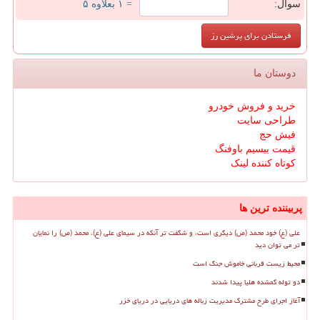
سوال:
= ۱ بعلاوه ۵
دوستان ما
خرید و فروش خودرو
طراحی سایت
فیش حج
قیمت بیسیم باوفنگ
کوتاه کننده لینک
پربیننده ترین ها
علی (ع) خود محمد (ص) دیگری است، و شگفت تر آنکه در سیمای علی (ع)، محمد (ص) را نمایان
تر می توان دید
محیط زیست قربانی خاموش جنگ است
دو توله گمشده هلیا پیدا شدند
آغاز اجرای طرح مشترک مدیریت زباله های دریایی در دریای خزر