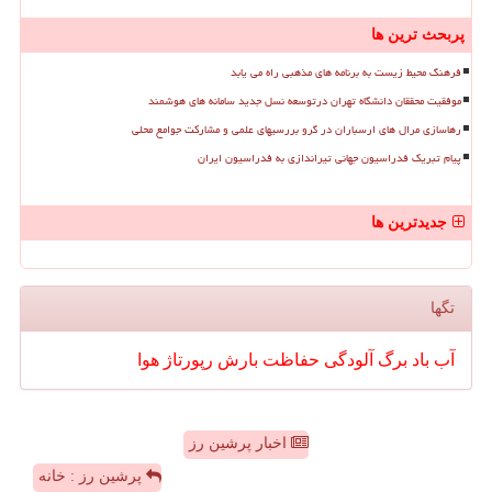
پربحث ترین ها
فرهنگ محیط زیست به برنامه های مذهبی راه می یابد
موفقیت محققان دانشگاه تهران درتوسعه نسل جدید سامانه های هوشمند
رهاسازی مرال های ارسباران در گرو بررسیهای علمی و مشارکت جوامع محلی
پیام تبریک فدراسیون جهانی تیراندازی به فدراسیون ایران
جدیدترین ها
تگها
آب
باد
برگ
آلودگی
حفاظت
بارش
رپورتاژ
هوا
اخبار پرشین رز
پرشین رز : خانه