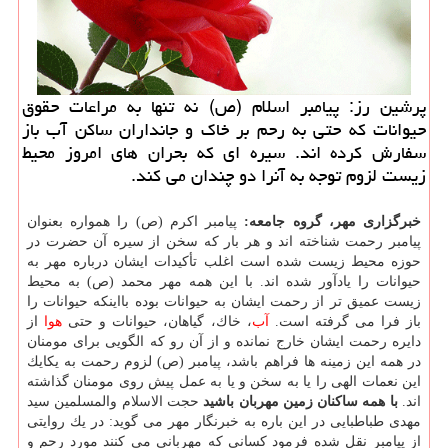
پرشین رز: پیامبر اسلام (ص) نه تنها به مراعات حقوق
حیوانات كه حتی به رحم بر خاك و جانداران ساكن آب باز
سفارش كرده اند. سیره ای كه بحران های امروز محیط
زیست لزوم توجه به آنرا دو چندان می كند.
خبرگزاری مهر، گروه جامعه:
پیامبر اكرم (ص) را همواره بعنوان
پیامبر رحمت شناخته اند و هر بار كه سخن از سیره آن حضرت در
حوزه محیط زیست شده است اغلب تأكیدات ایشان درباره مهر به
حیوانات را یادآور شده اند. با این همه مهر محمد (ص) به محیط
زیست عمیق تر از رحمت ایشان به حیوانات بوده بااینكه حیوانات را
باز فرا می گرفته است.
آب
، خاك، گیاهان، حیوانات و حتی
هوا
از
دایره رحمت ایشان خارج نمانده و از آن رو كه الگویی برای مومنان
در همه این زمینه ها فراهم باشد، پیامبر (ص) لزوم رحمت به یكایك
این نعمات الهی را یا به سخن و یا به عمل پیش روی مومنان گذاشته
اند.
با همه ساكنان زمین مهربان باشید
حجت الاسلام والمسلمین سید
مهدی طباطبایی در این باره به خبرنگار مهر می گوید: در یك روایتی
از پیامبر نقل شده فرمود كسانی كه مهربانی می كنند مورد رحم و