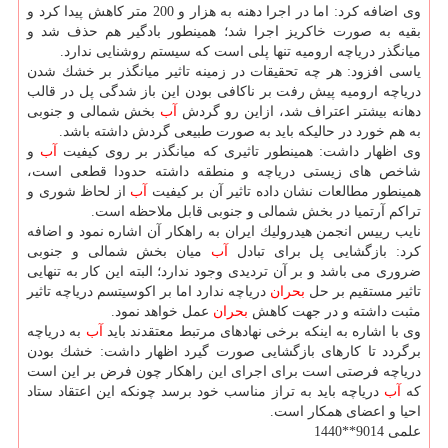
وی اضافه كرد: اما در اجرا دهنه به هزار و 200 متر كاهش پیدا كرد و
بقیه به صورت خاكریز اجرا شد؛ همینطور بادگیر هم حذف شد و
میانگذر دریاچه ارومیه تنها پلی است كه سیستم روشنایی ندارد.
یاسی افزود: هر چه تحقیقات در زمینه تاثیر میانگذر بر خشك شدن
دریاچه ارومیه پیش رفت بر ناكافی بودن این باز شدگی پل در قالب
دهانه بیشتر اعتراف شد، ازاین رو گردش
آب
بخش شمالی و جنوبی
به هم خورد در حالیكه باید به صورت طبیعی گردش داشته باشد.
وی اظهار داشت: همینطور تاثیری كه میانگذر بر روی كیفیت
آب
و
شاخص های زیستی دریاچه و منطقه داشته حدودا قطعی است،
همینطور مطالعات نشان داده تاثیر آن بر كیفیت
آب
از لحاظ شوری و
تراكم آرتمیا در بخش شمالی و جنوبی قابل ملاحظه است.
نایب رییس انجمن هیدرولیك ایران به راهكار آن اشاره نمود و اضافه
كرد: بازگشایی پل برای تبادل
آب
میان بخش شمالی و جنوبی
ضروری می باشد و بر آن تردیدی وجود ندارد؛ البته این كار به تنهایی
تاثیر مستقیم بر حل
بحران
دریاچه ندارد اما بر اكوسیتسم دریاچه تاثیر
مثبت داشته و در جهت كاهش
بحران
عمل خواهد نمود.
وی با اشاره به اینكه برخی نهادهای مرتبط معتقدند باید
آب
به دریاچه
برگردد تا كارهای بازگشایی صورت گیرد اظهار داشت: خشك بودن
دریاچه فرصتی است برای اجرای این راهكار چون فرض بر این است
كه
آب
دریاچه باید به تراز مناسب خود برسد چونكه این اعتقاد ستاد
احیا و اعضای همكار است.
علمی 9014**1440