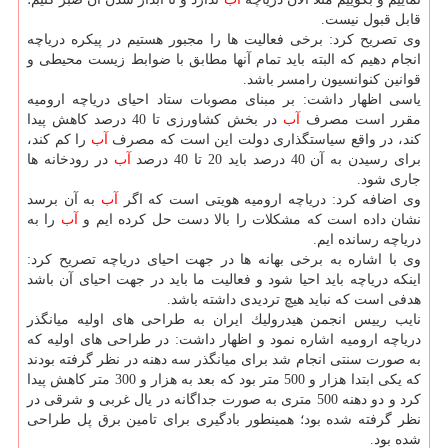
قابل قبول نیست.
وی تصریح كرد: برخی فعالیت ها را مجبور هستیم در پیكره دریاچه
انجام دهیم كه البته باید تمام آنها مطابق با ضوابط زیست محیطی و
قوانین كنوانسیون رامسر باشد.
یاسی اظهار داشت: بر مبنای مصوبات ستاد احیای دریاچه ارومیه
مقرر است مصرف
آب
در بخش كشاورزی تا 40 درصد كاهش پیدا
كند، در واقع سیاستگذاری دولت این است كه مصرف
آب
را كم كند،
برای رسیدن به آن 40 درصد باید 20 تا 40 درصد
آب
در رودخانه ها
جاری شود.
وی اضافه كرد: دریاچه ارومیه هویتی است كه اگر
آب
به آن برسد
نشان داده است كه مشكلات را بالا دست حل كرده ایم و
آب
را به
دریاچه رسانده ایم.
وی با اشاره به برخی بهانه ها در جهت احیای دریاچه تصریح كرد:
اینكه دریاچه باید احیا شود و فعالیت ما باید در جهت احیای آن باشد
هدفی است كه نباید هیچ تردیدی داشته باشد.
نایب رییس انجمن هیدرولیك ایران به طراحی های اولیه میانگذر
دریاچه ارومیه اشاره نمود و اظهار داشت: در طراحی های اولیه كه
به صورت سنتی انجام شد برای میانگذر سه دهنه در نظر گرفته بودند
كه یكی ابتدا هزار و 500 متر بود كه بعد به هزار و 300 متر كاهش پیدا
كرد و دو دهنه 500 متری به صورت جداگانه در یال غربی و شرقی در
نظر گرفته شده بود؛ همینطور بادگیری برای تامین برق پل طراحی
شده بود.