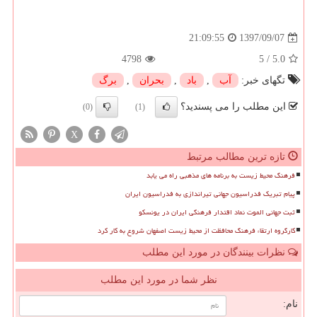
1397/09/07
21:09:55
4798
5
/
5.0
تگهای خبر:
آب
,
باد
,
بحران
,
برگ
این مطلب را می پسندید؟
(0)
(1)
X
تازه ترین مطالب مرتبط
فرهنگ محیط زیست به برنامه های مذهبی راه می یابد
پیام تبریک فدراسیون جهانی تیراندازی به فدراسیون ایران
ثبت جهانی الموت نماد اقتدار فرهنگی ایران در یونسکو
کارگروه ارتقاء فرهنگ محافظت از محیط زیست اصفهان شروع به کار کرد
نظرات بینندگان در مورد این مطلب
نظر شما در مورد این مطلب
نام: