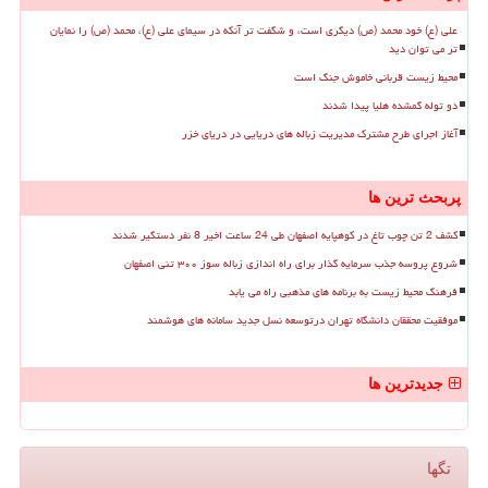
علی (ع) خود محمد (ص) دیگری است، و شگفت تر آنکه در سیمای علی (ع)، محمد (ص) را نمایان
تر می توان دید
محیط زیست قربانی خاموش جنگ است
دو توله گمشده هلیا پیدا شدند
آغاز اجرای طرح مشترک مدیریت زباله های دریایی در دریای خزر
پربحث ترین ها
کشف 2 تن چوب تاغ در کوهپایه اصفهان طی 24 ساعت اخیر 8 نفر دستگیر شدند
شروع پروسه جذب سرمایه گذار برای راه اندازی زباله سوز ۳۰۰ تنی اصفهان
فرهنگ محیط زیست به برنامه های مذهبی راه می یابد
موفقیت محققان دانشگاه تهران درتوسعه نسل جدید سامانه های هوشمند
جدیدترین ها
تگها