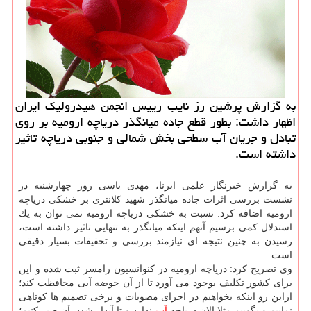
به گزارش پرشین رز نایب رییس انجمن هیدرولیك ایران
اظهار داشت: بطور قطع جاده میانگذر دریاچه ارومیه بر روی
تبادل و جریان آب سطحی بخش شمالی و جنوبی دریاچه تاثیر
داشته است.
به گزارش خبرنگار علمی ایرنا، مهدی یاسی روز چهارشنبه در
نشست بررسی اثرات جاده میانگذر شهید كلانتری بر خشكی دریاچه
ارومیه اضافه كرد: نسبت به خشكی دریاچه ارومیه نمی توان به یك
استدلال كمی برسیم آنهم اینكه میانگذر به تنهایی تاثیر داشته است،
رسیدن به چنین نتیجه ای نیازمند بررسی و تحقیقات بسیار دقیقی
است.
وی تصریح كرد: دریاچه ارومیه در كنوانسیون رامسر ثبت شده و این
برای كشور تكلیف بوجود می آورد تا از آن حوضه آبی محافظت كند؛
ازاین رو اینكه بخواهیم در اجرای مصوبات و برخی تصمیم ها كوتاهی
نماییم و بگوییم مثلا الان دریاچه
آب
ندارد و تا آبدار شدن آن صبر كنیم؛