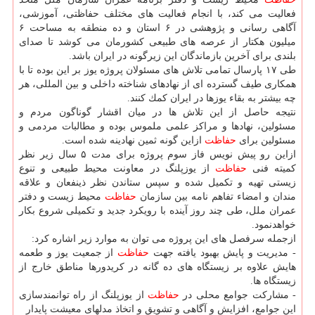
فعالیت می كند، با انجام فعالیت های مختلف حفاظتی، آموزشی،
آگاهی رسانی و پژوهشی در ۶ استان و ده منطقه به مساحت ۶
میلیون هكتار از عرصه های طبیعی كشورمان می كوشد تا صدای
بلندی برای آخرین بازماندگان این زیرگونه در ایران باشد.
طی ۱۷ پارسال تمامی تلاش های مسئولان پروژه یوز بر این بوده تا با
همكاری طیف گسترده ای از نهادهای شناخته داخلی و بین المللی، هر
چه بیشتر به بقاء یوزها در ایران كمك كنند.
نتیجه حاصل از این تلاش ها در میان اقشار گوناگون مردم و
مسئولین، نهادها و مراكز علمی ملموس بوده و مطالبات مردمی و
مسئولین برای
حفاظت
ازاین گونه ثمین نهادینه شده است.
ازاین رو پیش نویس فاز سوم پروژه برای مدت ۵ سال زیر نظر
كمیته فنی
حفاظت
از یوزپلنگ در معاونت محیط طبیعی و تنوع
زیستی تهیه و تكمیل شده و سپس ستاندن نظر ذینفعان و علاقه
مندان و امضاء تفاهم نامه بین سازمان
حفاظت
محیط زیست و دفتر
عمران ملل، طی چند روز آینده با رویكرد جدید و تكمیلی شروع بكار
خواهدنمود.
ازجمله سرفصل های این پروژه می توان به موارد زیر اشاره كرد:
- مدیریت و پایش بهبود یافته جهت
حفاظت
از جمعیت یوز و طعمه
هایش علاوه بر زیستگاه های ده گانه در كریدورها مناطق خارج از
زیستگاه ها.
- مشاركت جوامع محلی در
حفاظت
از یوزپلنگ از راه توانمندسازی
این جوامع، افزایش و آگاهی و تشویق و اتخاذ مدلهای معیشت پایدار