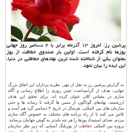
پرشین رز: امروز ۱۳ آذرماه برابر با ۴ دسامبر روز جهانی
یوزها نام گرفته است. اولین بار صندوق حفاظت از یوز
بعنوان یكی از شناخته شده ترین نهادهای حفاظتی در دنیا،
این ایده را بیان نمود.
به گزارش پرشین رز به نقل از مهر، نظریه پردازان این اتفاق بزرگ
جهانی، هدف از گرامیداشت چنین روزی را اطلاع رسانی و آگاه
سازی در مقیاس كلان عنوان كرده اند. برای تحقق این هدف
ارزشمند، نهادهای گوناگون از سمن ها گرفته تا رسانه ها و حتی
سازمان های بین المللی، هرسال در تاریخ ۴ دسامبر گرد هم آمده و
تلاش می كنند تا از راه برنامه های مختلف به خصوص آگاه سازی
مردم، صدای استمداد یوزها را هر چه بلندتر به گوش جهانیان برسانند.
پروژه بین المللی
حفاظت
از یوزپلنگ آسیایی كه زیر نظر سازمان
حفاظت
محیط زیست و دفتر برنامه عمران سازمان ملل متحد