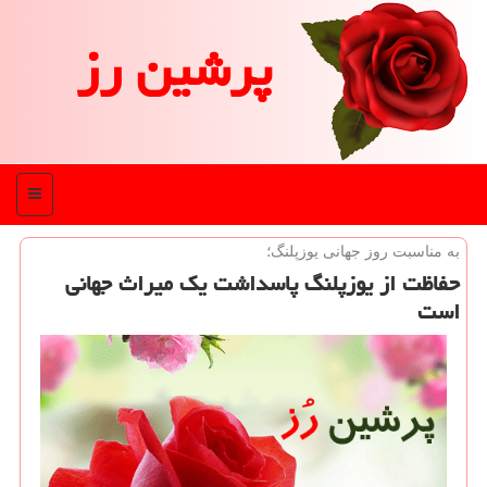
پرشین رز
منو
به مناسبت روز جهانی یوزپلنگ؛
حفاظت از یوزپلنگ پاسداشت یك میراث جهانی
است