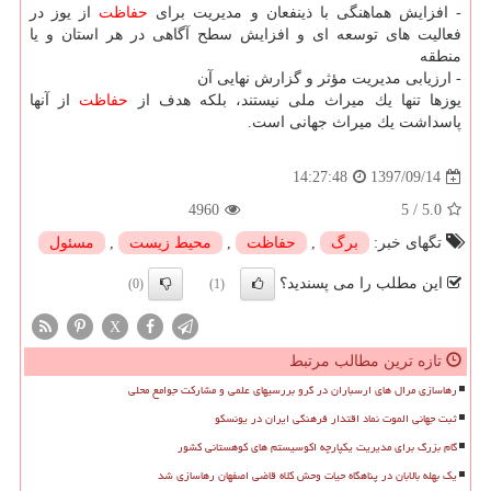
- افزایش هماهنگی با ذینفعان و مدیریت برای
حفاظت
از یوز در
فعالیت های توسعه ای و افزایش سطح آگاهی در هر استان و یا
منطقه
- ارزیابی مدیریت مؤثر و گزارش نهایی آن
یوزها تنها یك میراث ملی نیستند، بلكه هدف از
حفاظت
از آنها
پاسداشت یك میراث جهانی است.
1397/09/14
14:27:48
4960
5
/
5.0
تگهای خبر:
برگ
,
حفاظت
,
محیط زیست
,
مسئول
این مطلب را می پسندید؟
(0)
(1)
X
تازه ترین مطالب مرتبط
رهاسازی مرال های ارسباران در گرو بررسیهای علمی و مشارکت جوامع محلی
ثبت جهانی الموت نماد اقتدار فرهنگی ایران در یونسکو
گام بزرگ برای مدیریت یکپارچه اکوسیستم های کوهستانی کشور
یک بهله بالابان در پناهگاه حیات وحش کلاه قاضی اصفهان رهاسازی شد