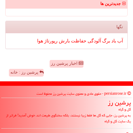
جدیدترین ها
تگها
آب
باد
برگ
آلودگی
حفاظت
بارش
رپورتاژ
هوا
اخبار پرشین رز
پرشین رز : خانه
persianrose.ir - حقوق مادی و معنوی سایت پرشین رز محفوظ است
پرشین رز
گل و گیاه
به پرشین رز، جایی که گل ها فقط زیبا نیستند، بلکه سخنگوی طبیعت اند، خوش آمدید! فراتر از
یک سایت گل و گیاه