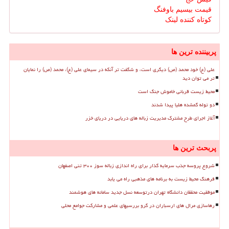
قیمت بیسیم باوفنگ
کوتاه کننده لینک
پربیننده ترین ها
علی (ع) خود محمد (ص) دیگری است، و شگفت تر آنکه در سیمای علی (ع)، محمد (ص) را نمایان
تر می توان دید
محیط زیست قربانی خاموش جنگ است
دو توله گمشده هلیا پیدا شدند
آغاز اجرای طرح مشترک مدیریت زباله های دریایی در دریای خزر
پربحث ترین ها
شروع پروسه جذب سرمایه گذار برای راه اندازی زباله سوز ۳۰۰ تنی اصفهان
فرهنگ محیط زیست به برنامه های مذهبی راه می یابد
موفقیت محققان دانشگاه تهران درتوسعه نسل جدید سامانه های هوشمند
رهاسازی مرال های ارسباران در گرو بررسیهای علمی و مشارکت جوامع محلی