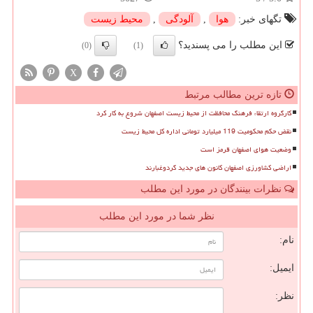
تگهای خبر:
هوا
,
آلودگی
,
محیط زیست
این مطلب را می پسندید؟
(0)
(1)
X
تازه ترین مطالب مرتبط
کارگروه ارتقاء فرهنگ محافظت از محیط زیست اصفهان شروع به کار کرد
نقض حکم محکومیت 119 میلیارد تومانی اداره کل محیط زیست
وضعیت هوای اصفهان قرمز است
اراضی کشاورزی اصفهان کانون های جدید گردوغبارند
نظرات بینندگان در مورد این مطلب
نظر شما در مورد این مطلب
نام:
ایمیل:
نظر: