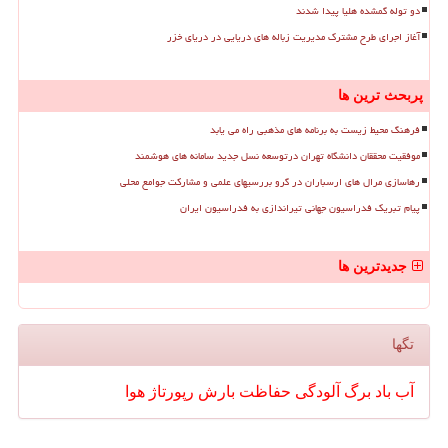
دو توله گمشده هلیا پیدا شدند
آغاز اجرای طرح مشترک مدیریت زباله های دریایی در دریای خزر
پربحث ترین ها
فرهنگ محیط زیست به برنامه های مذهبی راه می یابد
موفقیت محققان دانشگاه تهران درتوسعه نسل جدید سامانه های هوشمند
رهاسازی مرال های ارسباران در گرو بررسیهای علمی و مشارکت جوامع محلی
پیام تبریک فدراسیون جهانی تیراندازی به فدراسیون ایران
جدیدترین ها
تگها
آب
باد
برگ
آلودگی
حفاظت
بارش
رپورتاژ
هوا