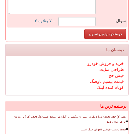
سوال:
= ۷ بعلاوه ۳
دوستان ما
خرید و فروش خودرو
طراحی سایت
فیش حج
قیمت بیسیم باوفنگ
کوتاه کننده لینک
پربیننده ترین ها
علی (ع) خود محمد (ص) دیگری است، و شگفت تر آنکه در سیمای علی (ع)، محمد (ص) را نمایان
تر می توان دید
محیط زیست قربانی خاموش جنگ است