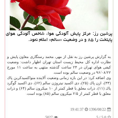
پرشین رز: مركز پایش آلودگی هوا، شاخص آلودگی هوای
پایتخت را ۸۵ و در وضعیت «سالم» اعلام نمود.
به گزارش پرشین رز به نقل از مهر، محمد رستگاری معاون پایش و
نظارت اداره كل محیط زیست استان تهران اظهار داشت: وضعیت
كیفی هوای تهران در ۲۴ ساعت گذشته منتهی به ساعت ۱۱ مورخ
۹۶/۰۸/۲۲ در وضعیت سالم بوده است.
وی اضافه كرد: در این بازه زمانی وضعیت آلاینده منواكسیدكربن پاك
(۳۳)، ازن پاك (۲۵)، دی اكسید نیتروژن سالم (۶۲)، دی اكسید گوگرد
پاك (۱۱)، ذرات معلق با قطر كمتر از ۱۰ میكرون سالم (۶۴) و ذرات
معلق با قطر كمتر از ۲/۵ میكرون سالم (۸۵) بوده است.
1396/08/22
19:41:37
5027
5
/
5.0