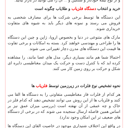
و از نوع نیمه خودکار و سنگین و ... آن را می توانید در بازار بیابید.
خرید و انتخاب
دستگاه فلزیاب
و طلایاب چگونه است
این دستگاه ها توسط برخی شرکت ها برای مصارف شخصی به
فروش می رسند و نمونه های دیگر باید به شیوه های متفاوت
خریداری شوند.
مارک های متنوعی در دنیا و بخصوص اروپا، ژاپن و چین این دستگاه
ها را طراحی و مهندسی خواهند کرد. بسته به امکانات و برخی تفاوت
ها قیمت این دستگاه های مدرن دچار تغییراتی می شوند.
احتمالا شما هم مانند بسیاری دیگر، مدل های عصا مانند، را مشاهده
کرده اید که با کنترل دست و حرکت یک میدان مغناطیسی دایره ای
شکل و حرکت بر روی زمین کار می کنند.
نحوه تشخیص نوع فلزات در زیرزمین توسط
فلزیاب
ها
هر کدام از فلزات فاز مغناطیسی متفاوتی را به دستگاه ها القا می
کنند و فلزیاب ها از این روش می توانند تشخیص دهند که کدام فلز در
خاک و چه عمقی از آن نهفته است (بررسی میزان عمق نیز بر
اساس همین فاصله ارسال سنجیده می شوند که در برخی از دستگاه
های ضعیف تر این امکان وجود ندارد).
در واقع این اختلاف شنیداری موجود در خاصیت القای این دستگاه ها