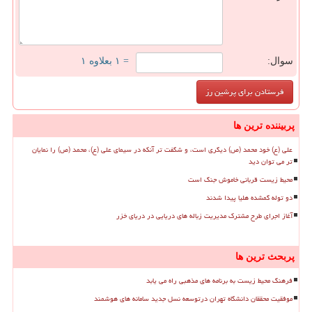
سوال:
= ۱ بعلاوه ۱
پربیننده ترین ها
علی (ع) خود محمد (ص) دیگری است، و شگفت تر آنکه در سیمای علی (ع)، محمد (ص) را نمایان
تر می توان دید
محیط زیست قربانی خاموش جنگ است
دو توله گمشده هلیا پیدا شدند
آغاز اجرای طرح مشترک مدیریت زباله های دریایی در دریای خزر
پربحث ترین ها
فرهنگ محیط زیست به برنامه های مذهبی راه می یابد
موفقیت محققان دانشگاه تهران درتوسعه نسل جدید سامانه های هوشمند