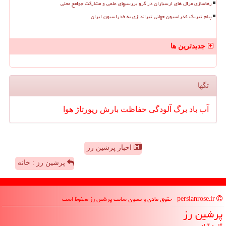
رهاسازی مرال های ارسباران در گرو بررسیهای علمی و مشارکت جوامع محلی
پیام تبریک فدراسیون جهانی تیراندازی به فدراسیون ایران
جدیدترین ها
تگها
آب
باد
برگ
آلودگی
حفاظت
بارش
رپورتاژ
هوا
اخبار پرشین رز
پرشین رز : خانه
persianrose.ir - حقوق مادی و معنوی سایت پرشین رز محفوظ است
پرشین رز
گل و گیاه