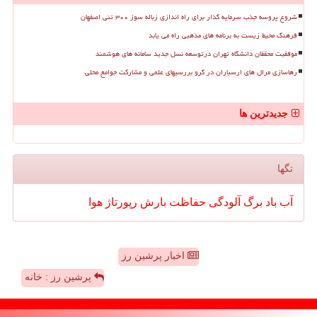
شروع پروسه جذب سرمایه گذار برای راه اندازی زباله سوز ۳۰۰ تنی اصفهان
فرهنگ محیط زیست به برنامه های مذهبی راه می یابد
موفقیت محققان دانشگاه تهران درتوسعه نسل جدید سامانه های هوشمند
رهاسازی مرال های ارسباران در گرو بررسیهای علمی و مشارکت جوامع محلی
جدیدترین ها
تگها
آب
باد
برگ
آلودگی
حفاظت
بارش
رپورتاژ
هوا
اخبار پرشین رز
پرشین رز : خانه