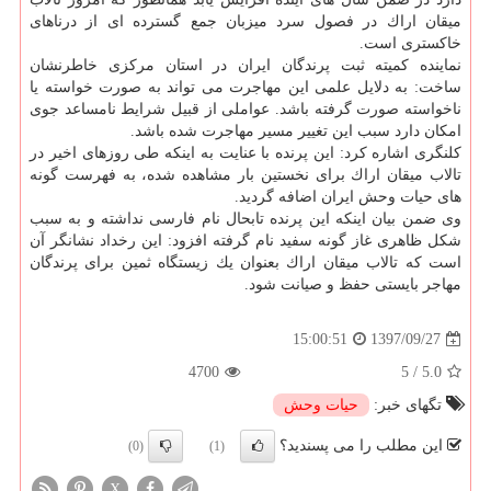
میقان اراك در فصول سرد میزبان جمع گسترده ای از درناهای
خاكستری است.
نماینده كمیته ثبت پرندگان ایران در استان مركزی خاطرنشان
ساخت: به دلایل علمی این مهاجرت می تواند به صورت خواسته یا
ناخواسته صورت گرفته باشد. عواملی از قبیل شرایط نامساعد جوی
امكان دارد سبب این تغییر مسیر مهاجرت شده باشد.
كلنگری اشاره كرد: این پرنده با عنایت به اینكه طی روزهای اخیر در
تالاب میقان اراك برای نخستین بار مشاهده شده، به فهرست گونه
های حیات وحش ایران اضافه گردید.
وی ضمن بیان اینكه این پرنده تابحال نام فارسی نداشته و به سبب
شكل ظاهری غاز گونه سفید نام گرفته افزود: این رخداد نشانگر آن
است كه تالاب میقان اراك بعنوان یك زیستگاه ثمین برای پرندگان
مهاجر بایستی حفظ و صیانت شود.
1397/09/27
15:00:51
4700
5
/
5.0
تگهای خبر:
حیات وحش
این مطلب را می پسندید؟
(0)
(1)
X