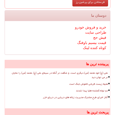
دوستان ما
خرید و فروش خودرو
طراحی سایت
فیش حج
قیمت بیسیم باوفنگ
کوتاه کننده لینک
پربیننده ترین ها
علی (ع) خود محمد (ص) دیگری است، و شگفت تر آنکه در سیمای علی (ع)، محمد (ص) را نمایان
تر می توان دید
محیط زیست قربانی خاموش جنگ است
دو توله گمشده هلیا پیدا شدند
آغاز اجرای طرح مشترک مدیریت زباله های دریایی در دریای خزر
پربحث ترین ها