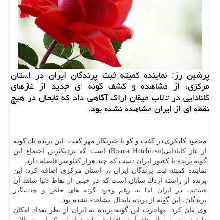
پرشین رز: نماینده كمیته ثبت پرندگان ایران در استان
مركزی، از مشاهده و كشف گونه ای جدید از غازهای
كانادایی در تالاب میقان اراك آگاهی داد كه تابحال در هیچ
نقطه ای از ایران مشاهده نشده بود.
محمود كلنگری در گفت و گو با خبرنگار مهر گفت: این پرنده یك گونه
از غاز كانادایی(Branta Hutchinsii) است كه نزدیكترین اجتماع این
گونه پرنده تا كشور ایران دست كم چند هزار كیلومتر فاصله دارد.
نماینده كمیته ثبت پرندگان ایران در استان مركزی اضافه كرد: این
پرنده از راسته اردك سانان است كه در خیلی از نقاط دنیا شاهد آن
هستیم، در ایران اما به رغم وجود گونه های خاص و چشمگیر
پرندگان، این گونه از پرنده تابحال مشاهده نشده بود.
وی بیان كرد: مهاجرت این گونه پرنده به ایران از نظر تعداد امكان
دارد در ضمن سال های آینده افزایش یابد همانطور كه امروز تالاب