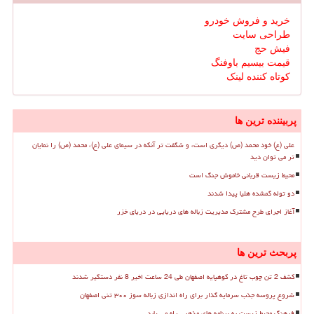
خرید و فروش خودرو
طراحی سایت
فیش حج
قیمت بیسیم باوفنگ
کوتاه کننده لینک
پربیننده ترین ها
علی (ع) خود محمد (ص) دیگری است، و شگفت تر آنکه در سیمای علی (ع)، محمد (ص) را نمایان
تر می توان دید
محیط زیست قربانی خاموش جنگ است
دو توله گمشده هلیا پیدا شدند
آغاز اجرای طرح مشترک مدیریت زباله های دریایی در دریای خزر
پربحث ترین ها
کشف 2 تن چوب تاغ در کوهپایه اصفهان طی 24 ساعت اخیر 8 نفر دستگیر شدند
شروع پروسه جذب سرمایه گذار برای راه اندازی زباله سوز ۳۰۰ تنی اصفهان
فرهنگ محیط زیست به برنامه های مذهبی راه می یابد