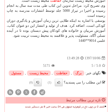
آموزش محیط زیست سازمان
حفاظت
محیط زیست است.
وی تصریح كرد: مراحل تدوین این كتاب طی مدت سه سال به انجام
رسیده و اخیرا در تیراژ 5000 جلد توسط انتشارات مدرسه به چاپ
رسیده است.
یوسفی با اشاره به اینكه طلایی ترین زمان آموزش و یادگیری دوران
كودكی است، اضافه كرد: هدف از تولید و انتشار این دو عنوان كتاب،
آموزش مربیان و خانواده های كودكان پیش دبستان بوده تا در آینده
نسلی آگاه، مسئولیت پذیر و علاقمند به محیط زیست تربیت شود.
علمی 9014**1440
1397/10/06
13:49:28
5171
5
/
5.0
تگهای خبر:
برگ
,
حفاظت
,
محیط زیست
,
مسئول
این مطلب را می پسندید؟
(0)
(1)
X
تازه ترین مطالب مرتبط
کشف 2 تن چوب تاغ در کوهپایه اصفهان طی 24 ساعت اخیر 8 نفر دستگیر شدند