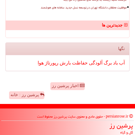
موفقیت محققان دانشگاه تهران درتوسعه نسل جدید سامانه های هوشمند
جدیدترین ها
تگها
آب
باد
برگ
آلودگی
حفاظت
بارش
رپورتاژ
هوا
اخبار پرشین رز
پرشین رز : خانه
persianrose.ir - حقوق مادی و معنوی سایت پرشین رز محفوظ است
پرشین رز
گل و گیاه