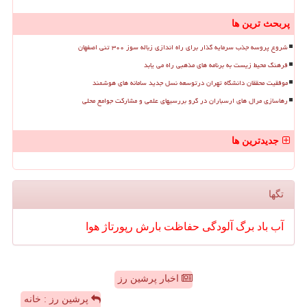
پربحث ترین ها
شروع پروسه جذب سرمایه گذار برای راه اندازی زباله سوز ۳۰۰ تنی اصفهان
فرهنگ محیط زیست به برنامه های مذهبی راه می یابد
موفقیت محققان دانشگاه تهران درتوسعه نسل جدید سامانه های هوشمند
رهاسازی مرال های ارسباران در گرو بررسیهای علمی و مشارکت جوامع محلی
جدیدترین ها
تگها
آب
باد
برگ
آلودگی
حفاظت
بارش
رپورتاژ
هوا
اخبار پرشین رز
پرشین رز : خانه