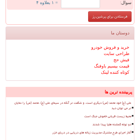
سوال:
= ۱ بعلاوه ۴
دوستان ما
خرید و فروش خودرو
طراحی سایت
فیش حج
قیمت بیسیم باوفنگ
کوتاه کننده لینک
پربیننده ترین ها
علی (ع) خود محمد (ص) دیگری است، و شگفت تر آنکه در سیمای علی (ع)، محمد (ص) را نمایان
تر می توان دید
محیط زیست قربانی خاموش جنگ است
دو توله گمشده هلیا پیدا شدند
آغاز اجرای طرح مشترک مدیریت زباله های دریایی در دریای خزر