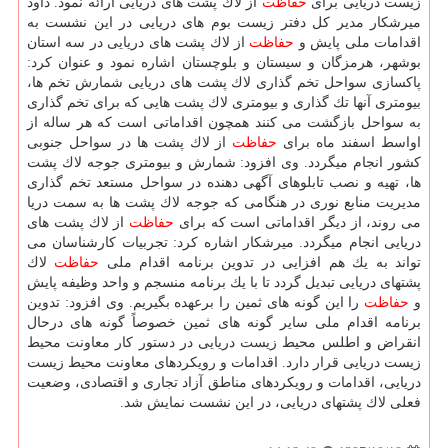
زیست دریایی برای
حفاظت
از لاك پشت های دریایی ارائه نمود. داود
میرشكار مدیر كل دفتر زیست بوم های دریایی در این نشست به
اقدامات ملی پایش و
حفاظت
از لاك پشت های دریایی در سه استان
بوشهر، هرمزگان و سیستان و بلوچستان اشاره نمود و عنوان كرد:
پاكسازی سواحل تخم گذاری لاك پشت های دریایی شمارش تخم ها،
بیومتری آنها تك گذاری و بیومتری لاك پشت هایی كه برای تخم گذاری
به سواحل بازگشت می كنند همچون اقداماتی است كه هر ساله از
اواسط اسفند ماه برای
حفاظت
از لاك پشت ها در سواحل جنوبی
كشور انجام میگردد. وی افزود: شمارش و بیومتری جوجه لاك پشت
ها، تهیه و نصب تابلوهای آگهی دهنده در سواحل مستعد تخم گذاری
مدیریت منابع نوری در هنگامی كه جوجه لاك پشت ها به سمت دریا
می روند، از دیگر اقداماتی است كه برای
حفاظت
از لاك پشت های
دریایی انجام میگردد. میرشكار اشاره كرد: تجربیات كارشناسان می
تواند به یك هم افزایی در تدوین برنامه اقدام ملی
حفاظت
لاك
پشتهای دریایی تبدیل گردد تا با یك برنامه منسجم و واحد وظیفه پایش
و
حفاظت
را این گونه های ثمین را برعهده بگیریم. وی افزود: تدوین
برنامه اقدام ملی سایر گونه های ثمین خصوصاً گونه های درحال
انقراض و اطلس محیط زیست دریایی در دستور كار معاونت محیط
زیست دریایی قرار دارد. اقدامات و رویكردهای معاونت محیط زیست
دریایی، اقدامات و رویكردهای مناطق آزاد تجاری و اقتصادی، وضعیت
فعلی لاك پشتهای دریایی، در این نشست نمایش شد.