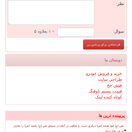
نظر:
سوال:
= ۱ بعلاوه ۵
دوستان ما
خرید و فروش خودرو
طراحی سایت
فیش حج
قیمت بیسیم باوفنگ
کوتاه کننده لینک
پربیننده ترین ها
علی (ع) خود محمد (ص) دیگری است، و شگفت تر آنکه در سیمای علی (ع)، محمد (ص) را نمایان
تر می توان دید