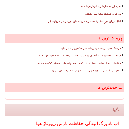
محیط زیست قربانی خاموش جنگ است
دو توله گمشده هلیا پیدا شدند
آغاز اجرای طرح مشترک مدیریت زباله های دریایی در دریای خزر
پربحث ترین ها
فرهنگ محیط زیست به برنامه های مذهبی راه می یابد
موفقیت محققان دانشگاه تهران درتوسعه نسل جدید سامانه های هوشمند
رهاسازی مرال های ارسباران در گرو بررسیهای علمی و مشارکت جوامع محلی
پیام تبریک فدراسیون جهانی تیراندازی به فدراسیون ایران
جدیدترین ها
تگها
آب
باد
برگ
آلودگی
حفاظت
بارش
رپورتاژ
هوا