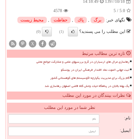
1397/10/18
14:18:49
4578
5
/
5.0
تگهای خبر:
برگ
,
پاك
,
حفاظت
,
محیط زیست
این مطلب را می پسندید؟
(0)
(1)
X
تازه ترین مطالب مرتبط
رهاسازی مرال های ارسباران در گرو بررسیهای علمی و مشارکت جوامع محلی
ثبت جهانی الموت نماد اقتدار فرهنگی ایران در یونسکو
گام بزرگ برای مدیریت یکپارچه اکوسیستم های کوهستانی کشور
یک بهله بالابان در پناهگاه حیات وحش کلاه قاضی اصفهان رهاسازی شد
نظرات بینندگان در مورد این مطلب
نظر شما در مورد این مطلب
نام:
ایمیل: