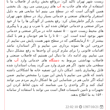
زیست شهر تهران تاكید كرد: درواقع بخش زیادی از فاضلاب ما با
استفاده از چاه های جاذب به
آب
های زیرزمینی می رود. یك بخشی
همین آلودگی است كه در سطح می بینیم اما منابعی هم به دلیل
استقرار واحدهای صنعتی و خدماتی بسیار زیاد در سطح شهر تهران
است. بازگیر خاطرنشان كرد: رفع بخشی از آلودگی ها را ما از خود
مراكز صنعتی و خدماتی خواهان شده ایم. با ضرب و زور و با پیگیری
های محیط زیست حدود ۵۰۰ تصفیه خانه در مراكز صنعتی و خدماتی
شهر بوجود آمده است. این ۵۰۰ تا را ما هم خودمان و هم با كمك
بیشتر از ۸۰ آزمایشگاهی كه در سطح شهر هست پایش می نماییم. از
خروجی این ها نمونه برداری می نماییم و اگر استاندارد نباشد
اقدامات قانونی را برای ملزم كردن آن واحدها به رفع مشكل دنبال
می نماییم. وی ادامه داد: ما دنبال این هستیم كه فاضلاب صنعتی و
فاضلاب بهداشتی مربوط به
دستگاه
های خدماتی وارد
آب
های
سطحی مان نشود. اگر هم چیزی وارد می گردد پساب استاندارد شده
قابل رهاسازی باشد. امكان دارد این تصفیه خانه ها اشكالاتی داشته
باشند كه تلاش می نماییم با پایش این مورد را مشخص نماییم. ضمن
اینكه اگر جایی هم در شناسایی این ها اشكال داریم مردم می توانند
كمك كنند و اگر واحدی را می شناسند كه بدون لحاظ كردن این
تجهیزات و تامین تاسیسات فعال است می توانند با استفاده از سامانه
۱۵۴۰ به ما اطلاع بدهند.
1397/10/21
22:02:10