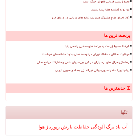
محیط زیست قربانی خاموش جنگ است
دو توله گمشده هلیا پیدا شدند
آغاز اجرای طرح مشترک مدیریت زباله های دریایی در دریای خزر
پربحث ترین ها
فرهنگ محیط زیست به برنامه های مذهبی راه می یابد
موفقیت محققان دانشگاه تهران درتوسعه نسل جدید سامانه های هوشمند
رهاسازی مرال های ارسباران در گرو بررسیهای علمی و مشارکت جوامع محلی
پیام تبریک فدراسیون جهانی تیراندازی به فدراسیون ایران
جدیدترین ها
تگها
آب
باد
برگ
آلودگی
حفاظت
بارش
رپورتاژ
هوا