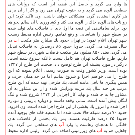
ها وارد می گردد و حاصل این قضیه این است كه رواناب های
سطحی آلوده می گردد و به جنوب تهران می رود و اگر از آن برای
هر كاری استفاده گردد مشكلاتی خواهد داشت. وی تاكید كرد: این
رواناب های آلوده خاك را آلوده می كند و كشاورزی با آن سالم نخواهد
بود. برای ساماندهی این قصه ما اول باید آن فاضلاب های تولید شده
در سطح شهر را شناسایی و رفع نماییم. رئیس اداره محیط زیست
شهر تهران اعلام نمود: در تهران حدود یك میلیارد متر مكعب
آب
در
سال مصرف می گردد. حدودا حدود ۸۵ درصدش به فاضلاب تبدیل
می گردد. یعنی ۸۵۰ میلیون متر مكعب فاضلاب شهری در سطح شهر
داریم. طرح فاضلاب تهران هم كامل نیست باآنكه شروع شده است.
بازگیر در مورد پیشینه این طرح توضیح داد: صحبت این طرح از ۱۳۳۷
بوده است. وزیر كشور وقت به صورت رسمی اعلام نموده كه این
طرح را می خواهیم اجرا و شروع نماییم اما در حد همان حرف و
همین پیگیری ها باقی مانده است. یك طرحی تهیه شده كه این طرح
مرتب هر چند سال یك مرتبه ویرایش شده و از این مشاور به آن
مشاور جا به جا شده و نهایتا كار اجرایی از ۱۳۷۴ شروع شده و لنگ
لنگان پیش آمده است. مدتی وقفه داشته و دوباره بازبینی و دوباره
اجرا شده و امروز یك بخشی از این طرح اجرا شده است. وی افزود:
حدود ۷۰ درصد شبكه حالا نصب شده اما تصفیه خانه های بوجود آمده
حدودا ۳۵ درصد ظرفیت هستند. پس یك بخشی از فاضلاب های
خانگی ما همچنان رهاست یا وارد
آب
های سطحی می گردد. یك
جاهایی هم به
آب
های زیرزمینی اضافه می گردد. رئیس اداره محیط