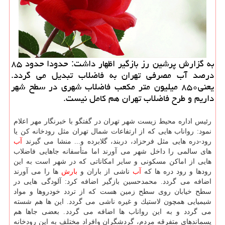
به گزارش پرشین رز بازگیر اظهار داشت: حدودا حدود ۸۵
درصد آب مصرفی تهران به فاضلاب تبدیل می گردد.
یعنی۸۵۰ میلیون متر مكعب فاضلاب شهری در سطح شهر
داریم و طرح فاضلاب تهران هم كامل نیست.
رئیس اداره محیط زیست شهر تهران در گفتگو با خبرنگار مهر اعلام
نمود: رواناب هایی كه از ارتفاعات شمال تهران مثل رودخانه كن یا
رود-دره هایی مثل فرحزاد، دربند، گلابرده و... منشا می گیرند
آب
های سالمی را داخل شهر می آورند اما متأسفانه جاهایی فاضلاب
هایی از اماكن مسكونی و سایر امكاناتی كه در شهر است به این
رودها و رود دره ها كه
آب
ناشی از باران و
بارش
ها را می آورند
اضافه می گردد. محمدحسین بازگیر اضافه كرد: آلودگی هایی در
سطح خیابان روی سطح زمین هست كه از تردد خودروها و مواد
شیمیایی همچون لاستیك و غیره ناشی می گردد. این ها هم شسته
می گردد و به این رواناب ها اضافه می گردد. بعضی جاها هم
پسماندهای متفرقه مردم، گردشگران وافراد مختلف به این رودخانه