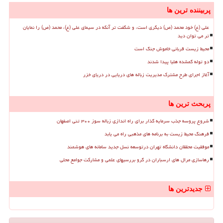
پربیننده ترین ها
علی (ع) خود محمد (ص) دیگری است، و شگفت تر آنکه در سیمای علی (ع)، محمد (ص) را نمایان
تر می توان دید
محیط زیست قربانی خاموش جنگ است
دو توله گمشده هلیا پیدا شدند
آغاز اجرای طرح مشترک مدیریت زباله های دریایی در دریای خزر
پربحث ترین ها
شروع پروسه جذب سرمایه گذار برای راه اندازی زباله سوز ۳۰۰ تنی اصفهان
فرهنگ محیط زیست به برنامه های مذهبی راه می یابد
موفقیت محققان دانشگاه تهران درتوسعه نسل جدید سامانه های هوشمند
رهاسازی مرال های ارسباران در گرو بررسیهای علمی و مشارکت جوامع محلی
جدیدترین ها