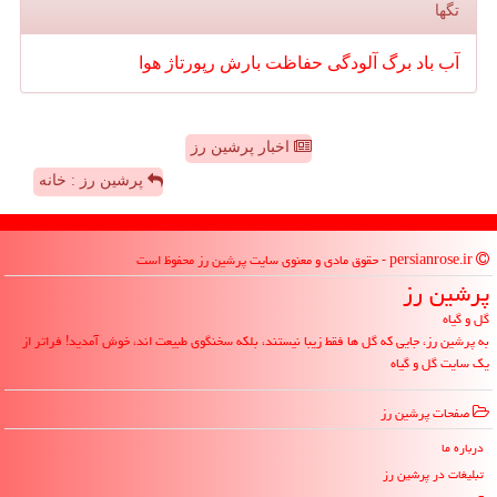
تگها
آب
باد
برگ
آلودگی
حفاظت
بارش
رپورتاژ
هوا
اخبار پرشین رز
پرشین رز : خانه
persianrose.ir - حقوق مادی و معنوی سایت پرشین رز محفوظ است
پرشین رز
گل و گیاه
به پرشین رز، جایی که گل ها فقط زیبا نیستند، بلکه سخنگوی طبیعت اند، خوش آمدید! فراتر از
یک سایت گل و گیاه
صفحات پرشین رز
درباره ما
تبلیغات در پرشین رز