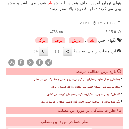
هوای تهران امروز صاف همراه با وزش
باد
شدید می باشد و پیش
بینی می گردد دما به ۸ درجه بالا صفر برسد.
1397/10/22
15:11:15
4756
5
/
5.0
تگهای خبر:
باد
,
بارش
,
برف
,
برگ
این مطلب را می پسندید؟
(0)
(1)
X
تازه ترین مطالب مرتبط
رهاسازی مرال های ارسباران در گرو بررسیهای علمی و مشارکت جوامع محلی
پیام تبریک فدراسیون جهانی تیراندازی به فدراسیون ایران
گام بزرگ برای مدیریت یکپارچه اکوسیستم های کوهستانی کشور
یک بهله بالابان در پناهگاه حیات وحش کلاه قاضی اصفهان رهاسازی شد
نظرات بینندگان در مورد این مطلب
نظر شما در مورد این مطلب