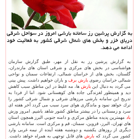
به گزارش پرشین رز سامانه بارشی امروز در سواحل شرقی
دریای خزر و بخش های شمال شرقی كشور به فعالیت خود
ادامه می دهد.
به گزارش پرشین رز به نقل از مهر، طبق گزارش سازمان
هواشناسی در بخش های مركزی و شرقی استان های مازندران،
گلستان، بخش های از خراسان شمالی، ارتفاعات سمنان و نواحی
شمالی خراسان رضوی
بارش
برف
و باران خواهیم داشت. پیش بینی
می گردد به دنبال این
بارش
ها، مه غلیظ در این مناطق سبب كاهش
دید و همینطور لغزندگی جاده های كوهستانی شود. اما از فردا به
تدریج این­ سامانه بارشی مرزهای شرقی و شمال شرقی كشور را
ترك خواهد نمود و ماندگاری هوای سرد سبب می گردد آخر هفته ای
سرد و زمستانی را در بیشتر مناطق كشور شاهد باشیم. امروز وزش
باد
مهمترین پدیده مناطق مركزی و دامنه جنوبی البرز همچون استان
های تهران، البرز، قزوین، سمنان، قم و مركزی است. سامانه بارشی
دیگری از روزهای یكشنبه و دوشنبه هفته آینده از نیمه غربی وارد
كشور می گردد كه
بارش
های قابل توجهی به همراه خواهد داشت.