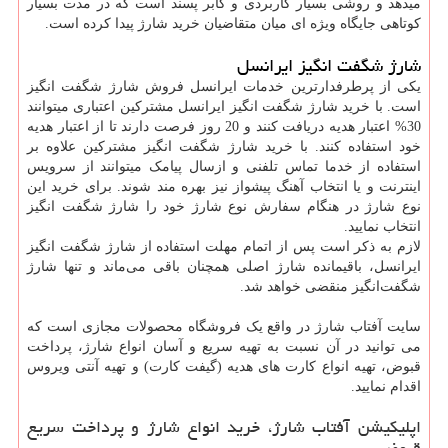
میدهد و روشی بسیار کاربردی و کابر پسند است که در مدت بسیار
کوتاهی جایگاه ویژه ای میان متقاضیان خرید شارژ پیدا کرده است.
شارژ شگفت انگيز ايرانسل
یکی از پرطرفدارترین خدمات ایرانسل فروش شارژ شگفت انگیز
است. با خرید شارژ شگفت انگیز ایرانسل مشترکین اعتباری میتوانند
30% اعتبار هدیه دریافت کنند و 20 روز فرصت دارند تا از اعتبار هدیه
خود استفاده کنند. با خرید شارژ شگفت انگیز مشترکین علاوه بر
استفاده از خدما تماس تلفنی و ازسال پیامک میتوانند از سرویس
اینترنت و یا انتخاب آهنگ پیشواز نیز بهره مند شوند. برای خرید این
نوع شارژ در هنگام سفارش نوع شارژ خود را شارژ شگفت انگیز
انتخاب نمایید.
لازم به ذکر است پس از اتمام مهلت استفاده از شارژ شگفت انگیز
ایرانسل، باقیمانده شارژ اصلی همچنان باقی می‌ماند و تنها شارژ
شگفت‌انگیز منقضی خواهد شد.
سایت آفتاب شارژ در واقع یک فروشگاه محصولات مجازی است که
می توانید در آن نسبت به تهیه سریع و آسان انواع شارژ، پرداخت
قبوض، تهیه انواع کارت های هدیه (گیفت کارت) و تهیه آنتی ویروس
اقدام نمایید.
اپلیکیشن آفتاب شارژ، خرید انواع شارژ و پرداخت سریع
قبوض