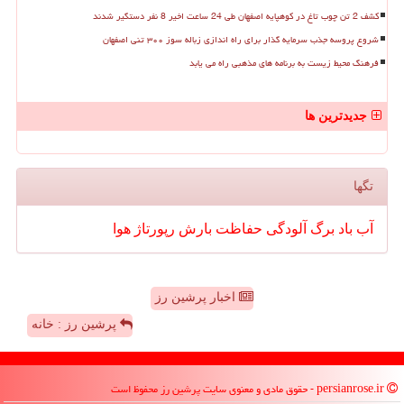
کشف 2 تن چوب تاغ در کوهپایه اصفهان طی 24 ساعت اخیر 8 نفر دستگیر شدند
شروع پروسه جذب سرمایه گذار برای راه اندازی زباله سوز ۳۰۰ تنی اصفهان
فرهنگ محیط زیست به برنامه های مذهبی راه می یابد
جدیدترین ها
تگها
آب
باد
برگ
آلودگی
حفاظت
بارش
رپورتاژ
هوا
اخبار پرشین رز
پرشین رز : خانه
persianrose.ir - حقوق مادی و معنوی سایت پرشین رز محفوظ است