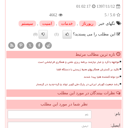
1397/11/12
01:02:17
4662
5
/
5.0
تگهای خبر:
رپورتاژ
,
خدمات
,
امنیت
,
سیستم
این مطلب را می پسندید؟
(0)
(1)
X
تازه ترین مطالب مرتبط
مواجهه با گرد و غبار نیازمند برنامه ریزی علمی و همکاری فرابخشی است
تاکید بر گسترش همکاریهای محیط زیستی با دستگاه قضا
دو توله گمشده هلیا پیدا شدند
رشد جمعیت گورخر ایرانی در پارک ملی کویر تولد ۵ کره جدید در گرمسار
نظرات بینندگان در مورد این مطلب
نظر شما در مورد این مطلب
نام:
ایمیل: