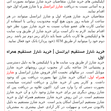
اپلیکیشن های خرید شارژ، متقاضیان خرید شارژ میتوانند بصورت آنی
و به آسانی نسبت به دریافت
شارژ ایرانسل
و یا شارژ همراه اول خود
اقدام نمایند.
متقاضیان خرید شارژ همراه اول و شارژ ایرانسل میتوانند در هر
ساعت از شبانه روز بدون هیچ گونه محدودیت زمانی با استفاده از
تمامی کارت های عضو شتاب نسبت به خرید شارژ مورد نظر خود
اقدام نمایند. لازم به ذکر است برای خرید شارژ از طریق وب سایت
ها و اپلیکیشن ها کارت بانکی شما باید دارای رمز دوم نیز باشد. رمز
دوم خود را میتوانید از طریق ATM (خود پرداز) بانک خود فعال نمایید.
خرید شارژ مستقیم ایرانسل | خرید شارژ مستقیم همراه
اول
خرید شارژ از طریق وب سایت ها و یا اپلیکیشن ها به دلیل دسترسی
و پشتیبانی 24 ساعته یکی از مجبوب ترین روشهای خرید شارژ
موبایل است. در سالهای نخست آغاز فروش شارژ ایرانسل و
شارژ
همراه اول
، امکان خرید شارژ تنها بصورت دریافت پین کد وجود
داشت. و کاربر پس از خرید شارژ و دریافت اینترنت میبایست
بصورت دستی کد را وارد می کرد. اکنون علاوه بر دریافت پین کد
شارژ روش دیگری نیز برای خرید شارژ وجود دارد و آن خرید شارژ
مستقیم است. در این روش خرید شارژ مستقیم همراه اول و خرید
شارژ مستقیم ایرانسل امکان پذیر است. خرید شارژ مستقیم به دلیل
بالابودن سرعت و سهولت در کار آزادی عمل بیشتری به مشتریان