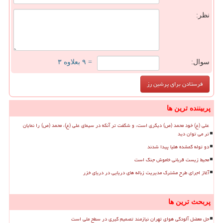
نظر:
سوال:
= ۹ بعلاوه ۳
پربیننده ترین ها
علی (ع) خود محمد (ص) دیگری است، و شگفت تر آنکه در سیمای علی (ع)، محمد (ص) را نمایان
تر می توان دید
دو توله گمشده هلیا پیدا شدند
محیط زیست قربانی خاموش جنگ است
آغاز اجرای طرح مشترک مدیریت زباله های دریایی در دریای خزر
پربحث ترین ها
حل معضل آلودگی هوای تهران نیازمند تصمیم گیری در سطح ملی است