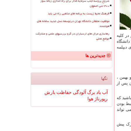
شروع پروسه جذب سرمایه گذار برای راه اندازی زباله سوز
۳۰۰ تنی اصفهان
فرهنگ محیط زیست به برنامه های مذهبی راه می یابد
موفقیت محققان دانشگاه تهران درتوسعه نسل جدید سامانه های
هوشمند
رهاسازی مرال های ارسباران در گرو بررسیهای علمی و مشارکت
در کلیه
جوامع محلی
دانشگاه
 دیپلمه
جدیدترین ها
 بهمن ،
تگها
ن پس از
آب
باد
برگ
آلودگی
حفاظت
بارش
باشید که
رپورتاژ
هوا
بط بودن
 تواند
درک پیش