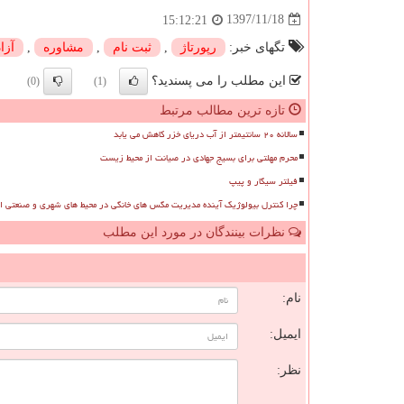
1397/11/18
15:12:21
تگهای خبر:
رپورتاژ
,
ثبت نام
,
مشاوره
,
آزاد
این مطلب را می پسندید؟
(0)
(1)
تازه ترین مطالب مرتبط
سالانه ۲۰ سانتیمتر از آب دریای خزر کاهش می یابد
محرم مهلتی برای بسیج جهادی در صیانت از محیط زیست
فیلتر سیگار و پیپ
چرا کنترل بیولوژیک آینده مدیریت مگس های خانگی در محیط های شهری و صنعتی 
نظرات بینندگان در مورد این مطلب
ن
نام:
ایمیل:
نظر: