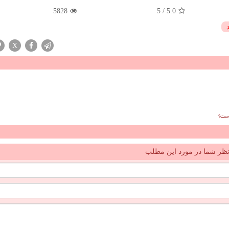
5828
5
/
5.0
X
است؟
ظر شما در مورد این مطلب