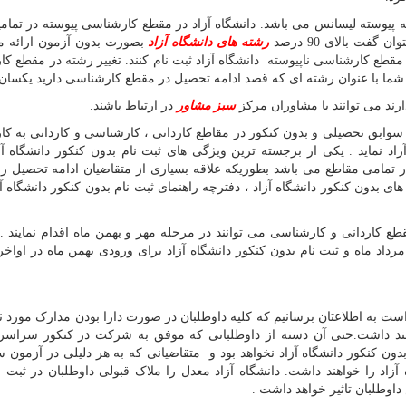
 پیوسته لیسانس می باشد. دانشگاه آزاد در مقطع کارشناسی پیوسته در تمام
فت بالای 90 درصد
رشته های دانشگاه آزاد
بصورت بدون آزمون ارائه م
 مقطع کارشناسی ناپیوسته دانشگاه آزاد ثبت نام کنند. تغییر رشته در مقطع ک
 شما با عنوان رشته ای که قصد ادامه تحصیل در مقطع کارشناسی دارید یکسان
ارند می توانند با مشاوران مرکز
سبز مشاور
در ارتباط باشند.
 سوابق تحصیلی و بدون کنکور در مقاطع کاردانی ، کارشناسی و کاردانی به ک
اد نماید . یکی از برجسته ترین ویژگی های ثبت نام بدون کنکور دانشگاه آزا
 در تمامی مقاطع می باشد بطوریکه علاقه بسیاری از متقاضیان ادامه تحصیل 
 بدون کنکور دانشگاه آزاد ، دفترچه راهنمای ثبت نام بدون کنکور دانشگاه آزا
طع کاردانی و کارشناسی می توانند در مرحله مهر و بهمن ماه اقدام نمایند . 
رداد ماه و ثبت نام بدون کنکور دانشگاه آزاد برای ورودی بهمن ماه در اواخر
 است به اطلاعتان برسانیم که کلیه داوطلبان در صورت دارا بودن مدارک مورد ن
هند داشت
.
حتی آن دسته از داوطلبانی که موفق به شرکت در کنکور سراسر
ون کنکور دانشگاه آزاد نخواهد بود و متقاضیانی که به هر دلیلی در آزمون
آزاد را خواهند داشت
.
دانشگاه آزاد معدل را ملاک قبولی داوطلبان در ثبت ن
اوطلبان تاثیر خواهد داشت
.