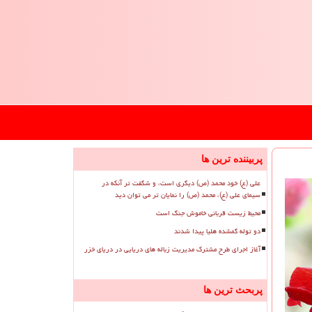
پربیننده ترین ها
علی (ع) خود محمد (ص) دیگری است، و شگفت تر آنکه در
سیمای علی (ع)، محمد (ص) را نمایان تر می توان دید
محیط زیست قربانی خاموش جنگ است
دو توله گمشده هلیا پیدا شدند
آغاز اجرای طرح مشترک مدیریت زباله های دریایی در دریای خزر
پربحث ترین ها