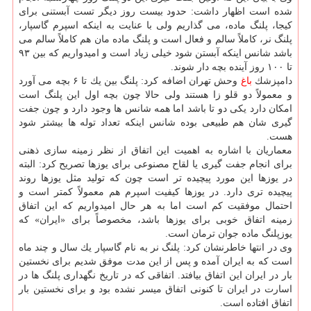
شده است اظهار داشت: حدود بیست روز دیگر تست آبستنی برای
كیجا، پلنگ ماده، می گذاریم ولی با عنایت به اینكه اسپرم گاسپار،
پلنگ نر، كاملاً سالم و فعال است و پلنگ ماده مان هم كاملاً سالم می
باشد شانس اینكه آبستن شود خیلی زیاد است و امیدواریم كه بین ۹۳
تا ۱۰۰ روز آینده بچه دار شوند.
دامپزشك
باغ
وحش تهران اضافه كرد: پلنگ بین یك تا ۶ بچه می آورد
و معمولاً دو قلو زا هستند ولی حالا چون بچه اول این پلنگ است
امكان دارد یكی دو تا باشد اما همه شانس ها وجود دارد و چون جفت
گیری شان هم طبیعی بوده شانس اینكه تعداد توله ها بیشتر شود
هست.
معماریان با اشاره به اهمیت این اتفاق از نظر زمینه سازی ذهنی
برای انجام جفت گیری یا لقاح مصنوعی برای یوزها تصریح كرد: البته
در یوزها این مورد پیچیده تر است چون كه تولید مثل یوزها روند
پیچیده تری دارد. در یوزها كیفیت اسپرم هم معمولاً كمتر است و
احتمال موفقیت كم است اما به هر حال امیدواریم كه این اتفاق
زمینه اتفاق خوبی برای یوزها باشد، مخصوصاً برای «ایران» كه
یوزپلنگ ماده جوان ترمان است.
وی در انتها خاطرنشان كرد: پلنگ نر به نام گاسپار یك سال و چند ماه
است كه به ایران آمده و پس از این مدت موفق شدیم برای نخستین
بار در ایران این اتفاق بیافتد. اتفاقی كه در تاریخ نگهداری پلنگ ها در
اسارت در ایران تا كنونی اتفاق میسر نشده بود و برای نخستین بار
اتفاق افتاده است.