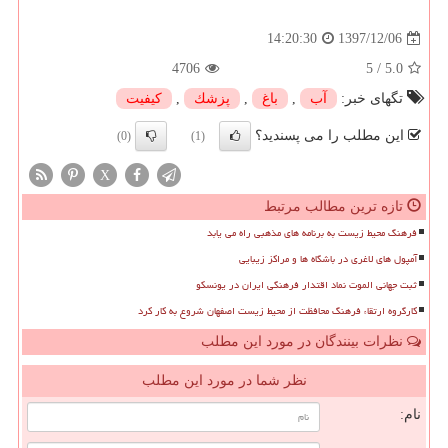
1397/12/06
14:20:30
4706
5
/
5.0
تگهای خبر:
آب
,
باغ
,
پزشك
,
كیفیت
این مطلب را می پسندید؟
(0)
(1)
X
تازه ترین مطالب مرتبط
فرهنگ محیط زیست به برنامه های مذهبی راه می یابد
آمپول های لاغری در باشگاه ها و مراکز زیبایی
ثبت جهانی الموت نماد اقتدار فرهنگی ایران در یونسکو
کارگروه ارتقاء فرهنگ محافظت از محیط زیست اصفهان شروع به کار کرد
نظرات بینندگان در مورد این مطلب
نظر شما در مورد این مطلب
نام: