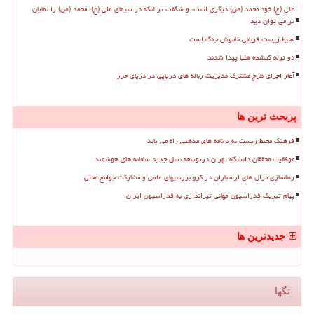
علی (ع) خود محمد (ص) دیگری است، و شگفت تر آنکه در سیمای علی (ع)، محمد (ص) را نمایان
تر می توان دید
محیط زیست قربانی خاموش جنگ است
دو توله گمشده هلیا پیدا شدند
آغاز اجرای طرح مشترک مدیریت زباله های دریایی در دریای خزر
پربحث ترین ها
فرهنگ محیط زیست به برنامه های مذهبی راه می یابد
موفقیت محققان دانشگاه تهران درتوسعه نسل جدید سامانه های هوشمند
رهاسازی مرال های ارسباران در گرو بررسیهای علمی و مشارکت جوامع محلی
پیام تبریک فدراسیون جهانی تیراندازی به فدراسیون ایران
جدیدترین ها
تگها