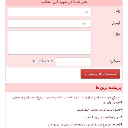
نظر شما در مورد این مطلب
نام:
ایمیل:
نظر:
سوال:
= ۷ بعلاوه ۵
پربیننده ترین ها
علی (ع) خود محمد (ص) دیگری است، و شگفت تر آنکه در سیمای علی (ع)، محمد (ص) را نمایان
تر می توان دید
محیط زیست قربانی خاموش جنگ است
دو توله گمشده هلیا پیدا شدند
آغاز اجرای طرح مشترک مدیریت زباله های دریایی در دریای خزر