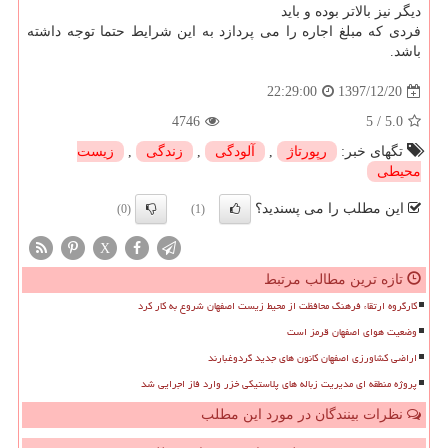
دیگر نیز بالاتر بوده و باید
فردی که مبلغ اجاره را می پردازد به این شرایط حتما توجه داشته
باشد.
1397/12/20
22:29:00
4746
5
/
5.0
تگهای خبر:
رپورتاژ
,
آلودگی
,
زندگی
,
زیست
محیطی
این مطلب را می پسندید؟
(0)
(1)
X
تازه ترین مطالب مرتبط
کارگروه ارتقاء فرهنگ محافظت از محیط زیست اصفهان شروع به کار کرد
وضعیت هوای اصفهان قرمز است
اراضی کشاورزی اصفهان کانون های جدید گردوغبارند
پروژه منطقه ای مدیریت زباله های پلاستیکی خزر وارد فاز اجرایی شد
نظرات بینندگان در مورد این مطلب