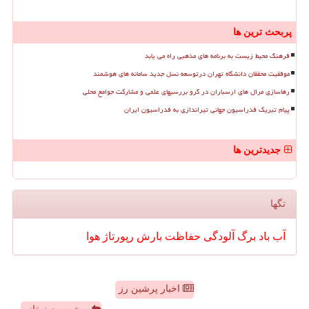
پربحث ترین ها
فرهنگ محیط زیست به برنامه های مذهبی راه می یابد
موفقیت محققان دانشگاه تهران درتوسعه نسل جدید سامانه های هوشمند
رهاسازی مرال های ارسباران در گرو بررسیهای علمی و مشارکت جوامع محلی
پیام تبریک فدراسیون جهانی تیراندازی به فدراسیون ایران
جدیدترین ها
تگها
آب
باد
برگ
آلودگی
حفاظت
بارش
رپورتاژ
هوا
اخبار پرشین رز