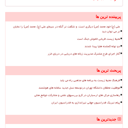
پربیننده ترین ها
علی (ع) خود محمد (ص) دیگری است، و شگفت تر آنکه در سیمای علی (ع)، محمد (ص) را نمایان
تر می توان دید
محیط زیست قربانی خاموش جنگ است
دو توله گمشده هلیا پیدا شدند
آغاز اجرای طرح مشترک مدیریت زباله های دریایی در دریای خزر
پربحث ترین ها
فرهنگ محیط زیست به برنامه های مذهبی راه می یابد
موفقیت محققان دانشگاه تهران درتوسعه نسل جدید سامانه های هوشمند
رهاسازی مرال های ارسباران در گرو بررسیهای علمی و مشارکت جوامع محلی
پیام تبریک فدراسیون جهانی تیراندازی به فدراسیون ایران
جدیدترین ها