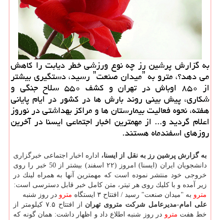
به گزارش پرشین رز چه نوع ورزشی خطر دیابت را كاهش
می دهد؟، مترو به ˮمیدان صنعتˮ رسید، دستگیری بیشتر
از ۸۵۰ اوباش در تهران و كشف ۵۵۰ سلاح جنگی و
شكاری، پیش بینی روند بارش ها در كشور در ایام پایانی
هفته، نحوه فعالیت بیمارستان ها و مراكز بهداشتی در نوروز
اعلام گردید و... از مهمترین اخبار اجتماعی ایسنا در آخرین
روزهای اسفندماه هستند.
به گزارش پرشین رز به نقل از ایسنا،
اداره اخبار اجتماعی خبرگزاری
دانشجویان ایران (ایسنا) امروز (۲۲ اسفند) بیشتر از 50 خبر را روی
خروجی خود منتشر نموده است كه مهمترین آنها به همراه لینك در
زیر آمده و با كلیك روی هر تیتر، متن كامل خبر قابل دسترسی است:
مترو
به "میدان صنعت" رسید / افتتاح ۳ ایستگاه
مترو
در روز شنبه
علی امام-مدیرعامل شركت متروی تهران
از افتتاح ۷.۵ كیلومتر از
خط هفت
مترو
در روز شنبه اطلاع داد و اظهار داشت: همان گونه كه