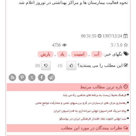
نحوه فعالیت بیمارستان ها و مراكز بهداشتی در نوروز اعلام شد
1397/12/24
00:31:55
4756
5
/
5.0
تگهای خبر:
آب
,
امنیت
,
باد
,
بارش
این مطلب را می پسندید؟
(0)
(1)
X
تازه ترین مطالب مرتبط
فرهنگ محیط زیست به برنامه های مذهبی راه می یابد
رهاسازی مرال های ارسباران در گرو بررسیهای علمی و مشارکت جوامع محلی
پیام تبریک فدراسیون جهانی تیراندازی به فدراسیون ایران
ثبت جهانی الموت نماد اقتدار فرهنگی ایران در یونسکو
نظرات بینندگان در مورد این مطلب