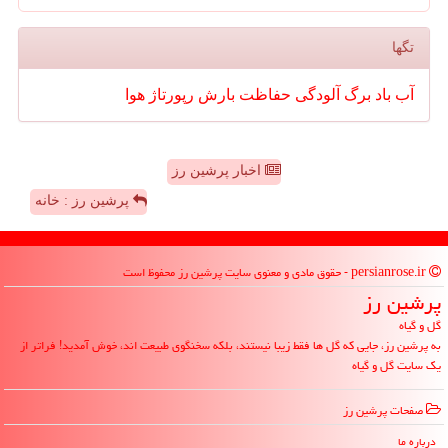
تگها
آب
باد
برگ
آلودگی
حفاظت
بارش
رپورتاژ
هوا
اخبار پرشین رز
پرشین رز : خانه
persianrose.ir - حقوق مادی و معنوی سایت پرشین رز محفوظ است
پرشین رز
گل و گیاه
به پرشین رز، جایی که گل ها فقط زیبا نیستند، بلکه سخنگوی طبیعت اند، خوش آمدید! فراتر از
یک سایت گل و گیاه
صفحات پرشین رز
درباره ما