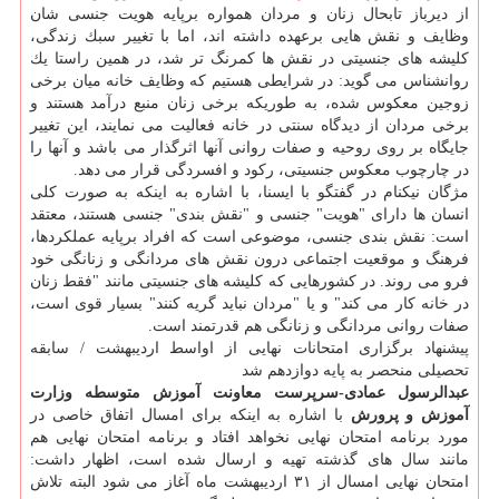
از دیرباز تابحال زنان و مردان همواره برپایه هویت جنسی شان
وظایف و نقش هایی برعهده داشته اند، اما با تغییر سبك زندگی،
كلیشه های جنسیتی در نقش ها كمرنگ تر شد، در همین راستا یك
روانشناس می گوید: در شرایطی هستیم كه وظایف خانه میان برخی
زوجین معكوس شده، به طوریكه برخی زنان منبع درآمد هستند و
برخی مردان از دیدگاه سنتی در خانه فعالیت می نمایند، این تغییر
جایگاه بر روی روحیه و صفات روانی آنها اثرگذار می باشد و آنها را
در چارچوب معكوس جنسیتی، ركود و افسردگی قرار می دهد.
مژگان نیكنام در گفتگو با ایسنا، با اشاره به اینكه به صورت كلی
انسان ها دارای "هویت" جنسی و "نقش بندی" جنسی هستند، معتقد
است: نقش بندی جنسی، موضوعی است كه افراد برپایه عملكردها،
فرهنگ و موقعیت اجتماعی درون نقش های مردانگی و زنانگی خود
فرو می روند. در كشورهایی كه كلیشه های جنسیتی مانند "فقط زنان
در خانه كار می كند" و یا "مردان نباید گریه كنند" بسیار قوی است،
صفات روانی مردانگی و زنانگی هم قدرتمند است.
پیشنهاد برگزاری امتحانات نهایی از اواسط اردیبهشت / سابقه
تحصیلی منحصر به پایه دوازدهم شد
عبدالرسول عمادی-سرپرست معاونت آموزش متوسطه وزارت
آموزش و پرورش
با اشاره به اینكه برای امسال اتفاق خاصی در
مورد برنامه امتحان نهایی نخواهد افتاد و برنامه امتحان نهایی هم
مانند سال های گذشته تهیه و ارسال شده است، اظهار داشت:
امتحان نهایی امسال از ۳۱ اردیبهشت ماه آغاز می شود البته تلاش