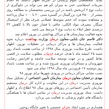
نماید. متخصصان علوم پزشكی در آمریكا اظهار داشتند كه انجام
تمرینات استقامتی حتی به میزان كم هم می تواند در جلوگیری از
دیابت نوع ۲ اثربخش باشند.در این بررسی متخصصان به مطالعه روی
بیشتر از ۴۵۰۰ فرد بزرگسال در گستره سنی ۲۰ تا ۱۰۰ سال پرداخته
و مشاهده نمودند كه حجم متوسط عضلانی صرف نظر از استعمال
سیگار، مصرف مواد الكلی، چاقی یا فشار خون بالا با كاهش ۳۲
درصدی خطر ابتلاء به دیابت نوع ۲ مرتبط می باشد.
نحوه فعالیت بیمارستان ها و مراكز بهداشتی در نوروز اعلام شد
دكتر قاسم جان بابایی-معاون
درمان
وزارت
بهداشت
درباره نحوه
فعالیت بیمارستان ها و مراكز درمانی در تعطیلات نوروز، اظهار
داشت: طرح سلامت نوروزی سال ۱۳۹۸ از ساعت هشت بامداد روز
شنبه ۲۵ اسفند ماه با هدف عرضه
خدمات
مطلوب سلامت در اقصی
نقاط كشور و در جهت توسعه سلامت جامعه و افزایش رضایت
شهروندان و مسافران نوروزی شروع شده و در ساعت هشت بامداد
روز دوشنبه ۱۷ فروردین ماه سال ۱۳۹۸ تمام می شود.
نصب نشانی مراكز درمانی در ورودی شهرها برای نوروز ۹۸
مهدی درخشان-معاون
درمان
سازمان تأمین اجتماعی
از تشكیل ستاد
نوروزی مدیریت
درمان
در این معاونت و اداره كل
درمان
مستقیم
سازمان تأمین اجتماعی در روزهای نوروز سال ۹۸ اطلاع داد و اظهار
داشت: ستاد نوروزی مدیریت
درمان
در تمامی استان ها با هماهنگی
دانشگاه های علوم پزشكی به فعالیت می پردازد.
هشداری در مورد ایجاد
بحران
جنسیتی با تغییر جایگاه زوجین