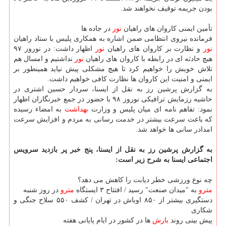
بودن جریمه توقیف نخواهند شد.
تأمین ایمنی كاروان های راهیان
نور
در جاده ها
فرمانده نیروی انتظامی ضمن اشاره به همكاری پلیس با ستاد راهیان
نور
و نظارت بر كاروان های راهیان
نور
اظهار داشت: در نوروز ۹۷
هیچ حادثه ای در رابطه با كاروان های راهیان
نور
نداشتیم و امسال هم
تلاش خویش را خواهیم كرد تا هیچ مشكلی پیش نیاید همینطور بر
ایمنی و امنیت این كاروان ها نظارت كافی خواهیم داشت.
به گزارش پرشین رز به نقل از ایسنا، سردار حسین اشتری در
حاشیه رزمایش ترافیكی نوروز ۹۸ با حضور در جمع خبرنگاران اظهار
نمود: تفاهم نامه ای میان پلیس و وزارت
بهداشت
به امضاء رسیده
كه باعث سرعت بیشتر در خدمت رسانی به مردم و افزایش سرعت
امدادر سانی ها خواهد شد.
به گزارش پرشین رز به نقل از ایسنا، پنج خبر پر بازدید سرویس
اجتماعی ایسنا به شرح زیر است:
چه نوع ورزشی خطر دیابت را كاهش می دهد؟
مترو
به "میدان صنعت" رسید / افتتاح ۳ ایستگاه
مترو
در روز شنبه
دستگیری بیشتر از ۸۵۰ اوباش در تهران / كشف ۵۵۰ سلاح جنگی و
شكاری
پیش بینی روند
بارش
ها در كشور در ایام پایانی هفته