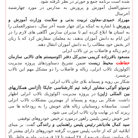
شده است برنامه جمع و جورتر در نظر گرفته شود.
دستورالعمل آموزش و پرورش به مدارس در مورد چهارشنبه
آخرسال
مهرزاد حمیدی-معاون تربیت بدنی و سلامت وزارت آموزش و
پرورش
با اشاره به اینكه برای چهار شنبه آخر سال، دستورالعملی را
به استان ها ابلاغ كرده ایم تا مدیران مدارس آگاهی های لازم را در
این ایام به دانش آموزان بدهند، به معلمان سفارش كرد كه با زبان
اثر بخش خود مطالب را به دانش آموزان انتقال دهند.
زخم زباله و فاضلاب بر تن تالاب انزلی
مسعود باقرزاده كریمی-مدیركل دفتر اكوسیستم های تالابی سازمان
حفاظت
محیط زیست
ضمن تشریح دستاوردهای پروژه مدیریت
اكولوژیك تالاب انزلی، زباله و فاضلاب را دو مشكل مهم این تالاب
برشمرد.
شكار بی رویه و پسماند بلای جان تالاب انزلی
توموئو آئوكی-مشاور ارشد تیم كارشناسی جایكا (آژانس همكاریهای
بین المللی ژاپن)
در پروژه مدیریت اكولوژیك تالاب انزلی اظهار
داشت: شكار بی رویه و پسماند از مهمترین مشكلات تالاب انزلی
است. متاسفانه روستاییان زباله های خویش را به رودخانه ها می
ریزند كه در نهایت وارد تالاب انزلی می شود.
خبر خوش رئیس پلیس راهور درمورد ترخیص خودروهای توقیفی
سید كمال هادیانفر-رئیس پلیس راهنمایی و رانندگی
گفت: بر مبنای
ابلاغیه ای كه از جانب پلیس صورت گرفته خودروهای دارای بیشتر از
یك میلیون تومان جریمه از ۲۸ اسفند تا ۱۷ فروردین ماه به خاطر بالا