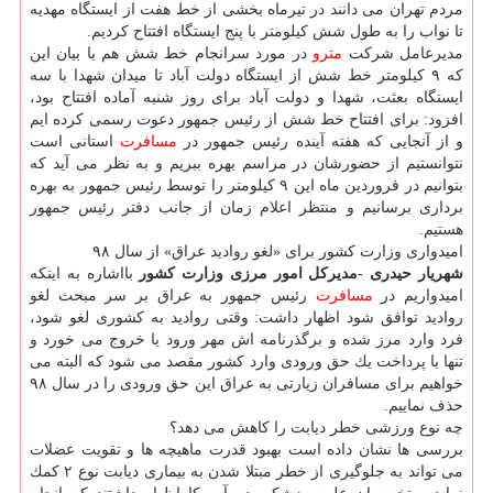
مردم تهران می دانند در تیرماه بخشی از خط هفت از ایستگاه مهدیه
تا نواب را به طول شش كیلومتر با پنج ایستگاه افتتاح كردیم.
مدیرعامل شركت
مترو
در مورد سرانجام خط شش هم با بیان این
كه ۹ كیلومتر خط شش از ایستگاه دولت آباد تا میدان شهدا با سه
ایستگاه بعثت، شهدا و دولت آباد برای روز شنبه آماده افتتاح بود،
افزود: برای افتتاح خط شش از رئیس جمهور دعوت رسمی كرده ایم
و از آنجایی كه هفته آینده رئیس جمهور در
مسافرت
استانی است
نتوانستیم از حضورشان در مراسم بهره ببریم و به نظر می آید كه
بتوانیم در فروردین ماه این ۹ كیلومتر را توسط رئیس جمهور به بهره
برداری برسانیم و منتظر اعلام زمان از جانب دفتر رئیس جمهور
هستیم.
امیدواری وزارت كشور برای «لغو روادید عراق» از سال ۹۸
شهریار حیدری -مدیركل امور مرزی وزارت كشور
بااشاره به اینكه
امیدواریم در
مسافرت
رئیس جمهور به عراق بر سر مبحث لغو
روادید توافق شود اظهار داشت: وقتی روادید به كشوری لغو شود،
فرد وارد مرز شده و برگذرنامه اش مهر ورود یا خروج می خورد و
تنها با پرداخت یك حق ورودی وارد كشور مقصد می شود كه البته می
خواهیم برای مسافران زیارتی به عراق این حق ورودی را در سال ۹۸
حذف نماییم.
چه نوع ورزشی خطر دیابت را كاهش می دهد؟
بررسی ها نشان داده است بهبود قدرت ماهیچه ها و تقویت عضلات
می تواند به جلوگیری از خطر مبتلا شدن به بیماری دیابت نوع ۲ كمك