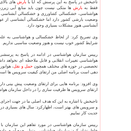
تاجبخش در پاسخ به این پرسش كه آیا با
بارش
های بالای
فقط به
بارش
ها متكی نیست چون باید منابع آبی زیرز
هواشناسی، خشكسالی كشاورزی و خشكسالی آبشناسی.
وضعیت بارشی كشور دارد اما خشكسالی آبشناسی از عوام
آبشناسی هنوز مشكلات بسیاری وجود دارد.
وی تصریح كرد: از لحاظ خشكسالی و هواشناسی به عل
شرایط كشور خوب نیست و هنوز وضعیت مناسبی نداریم.
رییس سازمان هواشناسی در ادامه در پاسخ به پرسشی د
هواشناسی تغییرات انقلابی و قابل ملاحظه ای نخواهد
تخصصی در حوزه های مختلف همچون
حمل و نقل
، هوانو
دهی است برنامه اصلی من ارتقای كیفیت سرویس ها است
وی افزود: برنامه هایی برای ارتقای وضعیت پیش بینی داری
ارتقای سرویس ها ظرفیت سازی را در داخل سازمان هواشن
تاجبخش با اشاره به این كه هدف اصلی ما در جهت اجرای 
و سرویس های بهتر است، اظهاركرد: سال های بسیاری در ح
جدیت كار نماییم.
رییس سازمان هواشناسی در مورد تفاهم این سازمان با
خاطرنشان كرد: سازمان هواشناسی متولی جمع آوری داده 