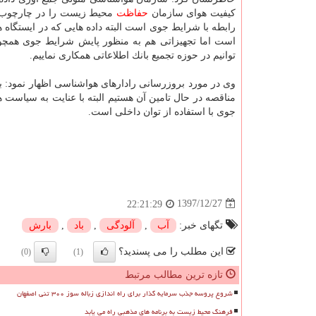
كیفیت هوای سازمان
حفاظت
محیط زیست را در چارچوب یك
رابطه با شرایط جوی است البته داده هایی كه در ایستگاه
است اما تجهیزاتی هم به منظور پایش شرایط جوی هم
توانیم در حوزه تجمیع بانك اطلاعاتی همكاری نماییم.
وی در مورد بروزرسانی رادارهای هواشناسی اظهار نمود: ب
مناقصه در حال تامین آن هستیم البته با عنایت به سیاست
جوی با استفاده از توان داخلی است.
1397/12/27
22:21:29
تگهای خبر:
آب
,
آلودگی
,
باد
,
بارش
این مطلب را می پسندید؟
(0)
(1)
تازه ترین مطالب مرتبط
شروع پروسه جذب سرمایه گذار برای راه اندازی زباله سوز ۳۰۰ تنی اصفهان
فرهنگ محیط زیست به برنامه های مذهبی راه می یابد