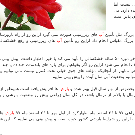
ی نیست اما
ه دارد، می
ان پذیر است
 بزرگ مثل تأمین
آب
های زیرزمینی صورت نمی گیرد ازاین رو از راه بارورساز
زرگ مقیاس انجام داد ازاین رو تأمین
آب
های زیرزمینی و رفع خشكسالی 
رئیس سازمان هواشناسی در پاسخ به این پرسش كه آیا آخر دوره ۵۰ ساله خشكسالی را تأیید می كند یا خیر، اظهار داشت: پیش
انجام می شود ازاین رو اگر بخواهیم برای بازه های بلندمدت چند ده یا چند 
 نماییم. از آنجائیكه مؤلفه های جوی خیلی تحت كنترل نیست نمی توانیم پ
نیم وضعیت آبی سال آینده را پیش بینی نماییم.
 بخصوص از بهار سال قبل بهتر شده و
بارش
ها افزایش یافته است همینطور از آ
مال یا بالاتر از نرمال باشد، در كل سال زراعی پیش رو وضعیت بارشی و به
 تا ۲۶ اسفند ماه ۹۷
بارش
ها
درصد افزایش داشته است ازاین رو شرایط بارشی كشور خوب است و پیش بینی می نماییم كه این