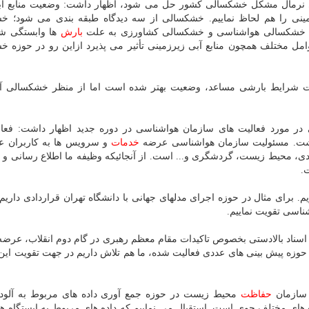
 نرمال مشكل خشكسالی كشور حل می شود، اظهار داشت: وضعیت منابع آبی
مینی را هم لحاظ نماییم. خشكسالی از سه دیدگاه طبقه بندی می شود؛ خ
 خشكسالی هواشناسی و خشكسالی كشاورزی به علت
بارش
ها وابستگی شد
ل مختلف همچون منابع آبی زیرزمینی تأثیر می پذیرد ازاین رو در حوزه 
ت شرایط بارشی مساعد، وضعیت بهتر شده است اما از منظر خشكسالی آ
ر مورد فعالیت های سازمان هواشناسی در دوره جدید اظهار داشت: فعال
 داشت. مسئولیت سازمان هواشناسی عرضه
خدمات
و سرویس ها به كاربران ع
ردی، محیط زیست، گردشگری و... است. از آنجائیكه وظیفه ما اطلاع رسانی 
.
م. برای مثال در حوزه اجرای مدلهای جهانی با دانشگاه تهران قراردادی داریم
اسی تقویت نماییم.
اسناد بالادستی بخصوص تاكیدات مقام معظم رهبری در گام دوم انقلاب، عرض
وزه پیش بینی های عددی فعالیت شده، ما هم تلاش داریم در جهت تقویت این 
 سازمان
حفاظت
محیط زیست در حوزه جمع آوری داده های مربوط به آلو
های مختلف جوی است. استقبال می نماییم كه داده های مربوط به ایستگاه ه