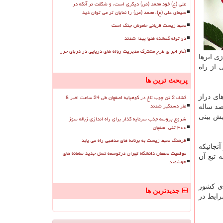
علی (ع) خود محمد (ص) دیگری است، و شگفت تر آنکه در
سیمای علی (ع)، محمد (ص) را نمایان تر می توان دید
محیط زیست قربانی خاموش جنگ است
دو توله گمشده هلیا پیدا شدند
آغاز اجرای طرح مشترک مدیریت زباله های دریایی در دریای خزر
ی ابرها
از راه
پربحث ترین ها
کشف 2 تن چوب تاغ در کوهپایه اصفهان طی 24 ساعت اخیر 8
 بینی های دراز
نفر دستگیر شدند
صد ساله
یش بینی
شروع پروسه جذب سرمایه گذار برای راه اندازی زباله سوز
۳۰۰ تنی اصفهان
فرهنگ محیط زیست به برنامه های مذهبی راه می یابد
نجائیكه
موفقیت محققان دانشگاه تهران درتوسعه نسل جدید سامانه های
 تبع آن
هوشمند
ی كشور
جدیدترین ها
 شرایط در