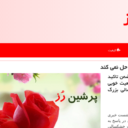
کیفیت
حل نمی كند
من تاكید
عیت خوبی
الی بزرگ
شست خبری
ید در پاسخ به
ت خشكسالی