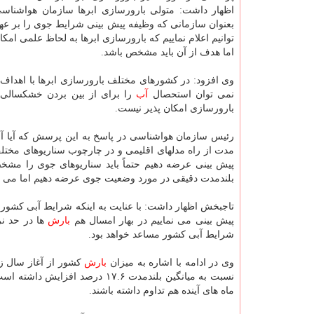
اظهار داشت: متولی بارورسازی ابرها سازمان هواشناس
بعنوان سازمانی كه وظیفه پیش بینی شرایط جوی را بر عهد
توانیم اعلام نماییم كه بارورسازی ابرها به لحاظ علمی امك
اما هدف از آن باید مشخص باشد.
وی افزود: در كشورهای مختلف بارورسازی ابرها با اهداف
نمی توان استحصال
آب
را برای از بین بردن خشكسالی ب
بارورسازی امكان پذیر نیست.
مدت از راه مدلهای اقلیمی و در چارچوب سناریوهای مختلف 
پیش بینی عرضه دهیم حتماً باید سناریوهای جوی را مشخص
بلندمدت دقیقی در مورد وضعیت جوی عرضه دهیم اما می توا
تاجبخش اظهار داشت: با عنایت به اینكه شرایط آبی كشور
پیش بینی می نماییم در بهار امسال هم
بارش
ها در حد نر
شرایط آبی كشور مساعد خواهد بود.
وی در ادامه با اشاره به میزان
بارش
كشور از آغاز سال زراعی ۹۷ تا ۲۶ اسفند ماه اظهاركرد: از اول مهر
نسبت به میانگین بلندمدت ۱۷.۶ 
ماه های آینده هم تداوم داشته باشند.