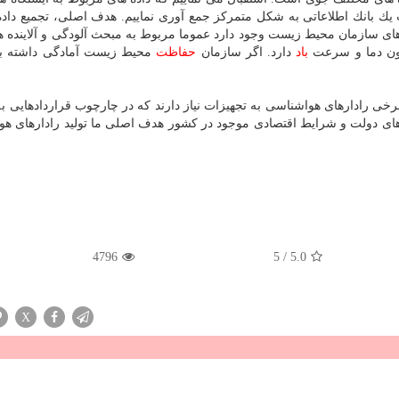
 بانك اطلاعاتی به شكل متمركز جمع آوری نماییم. هدف اصلی، تجمیع داده
 های سازمان محیط زیست وجود دارد عموما مربوط به مبحث آلودگی و آلاینده 
چون دما و سرعت
باد
دارد. اگر سازمان
حفاظت
محیط زیست آمادگی داشته ب
رخی رادارهای هواشناسی به تجهیزات نیاز دارند كه در چارچوب قراردادهایی 
 های دولت و شرایط اقتصادی موجود در كشور هدف اصلی ما تولید رادارهای ه
4796
5
/
5.0
X