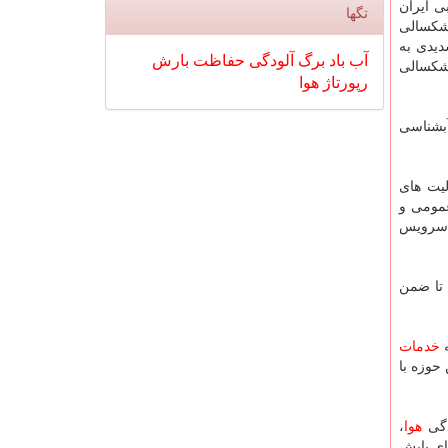
 ایران
تگها
شكسالی
یدی به
آب
باد
برگ
آلودگی
حفاظت
بارش
خشكسالی
رپورتاژ
هوا
بشناسی
یت های
مومی و
و سرویس
 تا ضمن
ه
خدمات
حوزه با
دگی
هوا
،
ای پایش