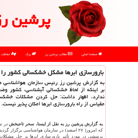
پرشین رز
صفحه اصلی
مطالب پرشین رز
برگ
حفاظت
بارورسازی ابرها مشكل خشكسالی كشور را 
به گزارش پرشین رز رئیس سازمان هواشناسی ض
بر اینكه از لحاظ خشكسالی آبشناسی، كشور وض
ندارد، اظهار داشت: حل كردن مشكلات خشكس
مقیاس از راه بارورسازی ابرها امكان پذیر نیست.
به گزارش پرشین رز به نقل از ایسنا، سحر تاجبخش
در ن
كه امروز( ۲۷ اسفند) در سازمان هواشناسی برگزار گرد
پرسشی در مورد تأثیر بارورسازی ابرها بر حل مشكلا