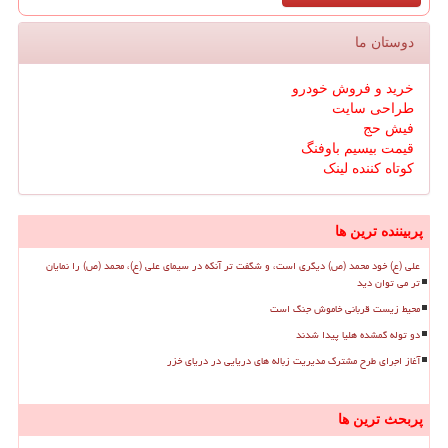
دوستان ما
خرید و فروش خودرو
طراحی سایت
فیش حج
قیمت بیسیم باوفنگ
کوتاه کننده لینک
پربیننده ترین ها
علی (ع) خود محمد (ص) دیگری است، و شگفت تر آنکه در سیمای علی (ع)، محمد (ص) را نمایان
تر می توان دید
محیط زیست قربانی خاموش جنگ است
دو توله گمشده هلیا پیدا شدند
آغاز اجرای طرح مشترک مدیریت زباله های دریایی در دریای خزر
پربحث ترین ها