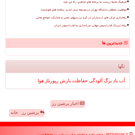
فرهنگ محیط زیست به برنامه های مذهبی راه می یابد
موفقیت محققان دانشگاه تهران درتوسعه نسل جدید سامانه های هوشمند
رهاسازی مرال های ارسباران در گرو بررسیهای علمی و مشارکت جوامع محلی
پیام تبریک فدراسیون جهانی تیراندازی به فدراسیون ایران
جدیدترین ها
تگها
آب
باد
برگ
آلودگی
حفاظت
بارش
رپورتاژ
هوا
اخبار پرشین رز
پرشین رز : خانه
persianrose.ir - حقوق مادی و معنوی سایت پرشین رز محفوظ است