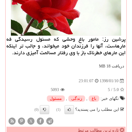
پرشین رز: مامور باغ وحشی كه مسئول رسیدگی فه
مارهاست، آنها را فرزندان خود میخواند، و جالب تر اینكه
این مارهای خطرناك باز با وی رفتار مسالمت آمیزی دارند.
دریافت 18 MB
1398/01/10
23:01:07
5093
5
/
5.0
تگهای خبر:
باغ
,
زندگی
,
مسئول
این مطلب را می پسندید؟
(0)
(1)
X
تازه ترین مطالب مرتبط