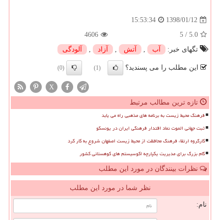
1398/01/12
15:53:34
4606
5
/
5.0
تگهای خبر:
آب
,
آتش
,
آزاد
,
آلودگی
این مطلب را می پسندید؟
(0)
(1)
X
تازه ترین مطالب مرتبط
فرهنگ محیط زیست به برنامه های مذهبی راه می یابد
ثبت جهانی الموت نماد اقتدار فرهنگی ایران در یونسکو
کارگروه ارتقاء فرهنگ محافظت از محیط زیست اصفهان شروع به کار کرد
گام بزرگ برای مدیریت یکپارچه اکوسیستم های کوهستانی کشور
نظرات بینندگان در مورد این مطلب
نظر شما در مورد این مطلب
نام: