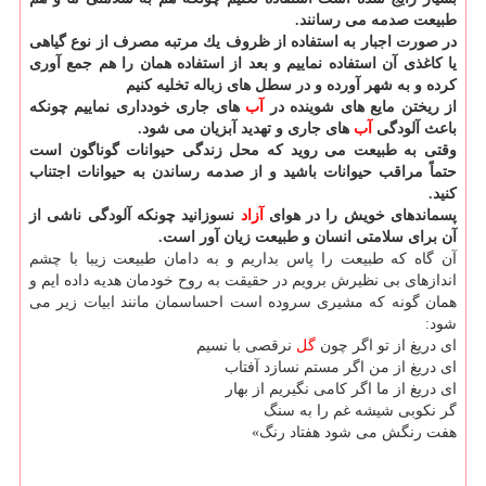
طبیعت صدمه می رسانند.
در صورت اجبار به استفاده از ظروف یك مرتبه مصرف از نوع گیاهی
یا كاغذی آن استفاده نماییم و بعد از استفاده همان را هم جمع آوری
كرده و به شهر آورده و در سطل های زباله تخلیه كنیم
از ریختن مایع های شوینده در
آب
های جاری خودداری نماییم چونكه
باعث آلودگی
آب
های جاری و تهدید آبزیان می شود.
وقتی به طبیعت می روید كه محل زندگی حیوانات گوناگون است
حتماً مراقب حیوانات باشید و از صدمه رساندن به حیوانات اجتناب
كنید.
پسماندهای خویش را در هوای
آزاد
نسوزانید چونكه آلودگی ناشی از
آن برای سلامتی انسان و طبیعت زیان آور است.
آن گاه كه طبیعت را پاس بداریم و به دامان طبیعت زیبا با چشم
اندازهای بی نظیرش برویم در حقیقت به روح خودمان هدیه داده ایم و
همان گونه كه مشیری سروده است احساسمان مانند ابیات زیر می
شود:
ای دریغ از تو اگر چون
گل
نرقصی با نسیم
ای دریغ از من اگر مستم نسازد آفتاب
ای دریغ از ما اگر كامی نگیریم از بهار
گر نكوبی شیشه غم را به سنگ
هفت رنگش می شود هفتاد رنگ»