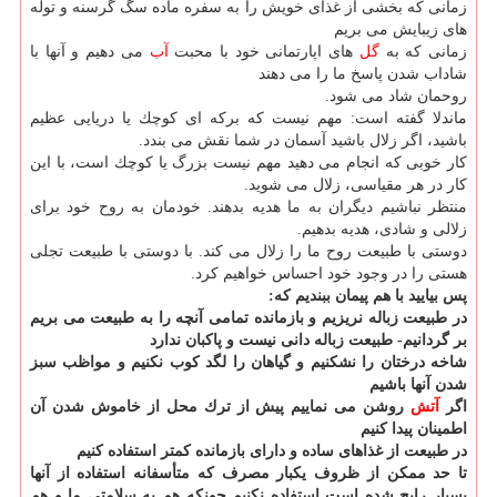
زمانی كه بخشی از غذای خویش را به سفره ماده سگ گرسنه و توله
های زیبایش می بریم
زمانی كه به
گل
های اپارتمانی خود با محبت
آب
می دهیم و آنها با
شاداب شدن پاسخ ما را می دهند
روحمان شاد می شود.
ماندلا گفته است: مهم نیست كه بركه ای كوچك یا دریایی عظیم
باشید، اگر زلال باشید آسمان در شما نقش می بندد.
كار خوبی كه انجام می دهید مهم نیست بزرگ یا كوچك است، با این
كار در هر مقیاسی، زلال می شوید.
منتظر نباشیم دیگران به ما هدیه بدهند. خودمان به روح خود برای
زلالی و شادی، هدیه بدهیم.
دوستی با طبیعت روح ما را زلال می كند. با دوستی با طبیعت تجلی
هستی را در وجود خود احساس خواهیم كرد.
پس بیایید با هم پیمان ببندیم كه:
در طبیعت زباله نریزیم و بازمانده تمامی آنچه را به طبیعت می بریم
بر گردانیم- طبیعت زباله دانی نیست و پاكبان ندارد
شاخه درختان را نشكنیم و گیاهان را لگد كوب نكنیم و مواظب سبز
شدن آنها باشیم
اگر
آتش
روشن می نماییم پیش از ترك محل از خاموش شدن آن
اطمینان پیدا كنیم
در طبیعت از غذاهای ساده و دارای بازمانده كمتر استفاده كنیم
تا حد ممكن از ظروف یكبار مصرف كه متأسفانه استفاده از آنها
بسیار رایج شده است استفاده نكنیم چونكه هم به سلامتی ما و هم