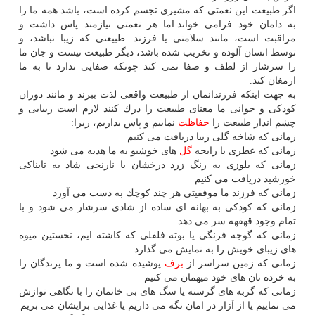
اگر طبیعت این نعمتی كه مشیری تجسم كرده است، باشد همه ما را
به دامان خود فرامی خواند.اما هر نعمتی نیازمند پاس داشت و
مراقبت است، مانند سلامتی یا فرزند. طبیعتی كه زیبا نباشد، و
توسط انسان آلوده و تخریب شده باشد، دیگر طبیعت نیست و جان ما
را سرشار از لطف و صفا نمی كند چونكه صفایی ندارد تا به ما
ارمغان كند.
به جهت اینكه فرزندانمان از طبیعت واقعی لذت ببرند و مانند دوران
كودكی و جوانی ما معنای طبیعت را درك كنند لازم است زیبایی و
چشم انداز طبیعت را
حفاظت
نماییم و پاس بداریم، زیرا:
زمانی كه شاخه گلی زیبا دریافت می كنیم
زمانی كه عطری با رایحه
گل
های خوشبو به ما هدیه می شود
زمانی كه بلوزی به رنگ زرد درخشان یا نارنجی شاد به تابناكی
خورشید دریافت می كنیم
زمانی كه فرزند ما موفقیتی هر چند كوچك به دست می آورد
زمانی كه كودكی به بهانه ای ساده از شادی سرشار می شود و با
تمام وجود قهقهه سر می دهد.
زمانی كه گوجه فرنگی یا بوته فلفلی كه كاشته ایم، نخستین میوه
های زیبای خویش را به نمایش می گذارد.
زمانی كه زمین سراسر از
برف
پوشیده شده است و ما پرندگان را
به خرده نان های خود میهمان می كنیم
زمانی كه گربه های گرسنه یا سگ های بی خانمان را با نگاهی نوازش
می نماییم یا از آزار در امان نگه می داریم یا غذایی برایشان می بریم