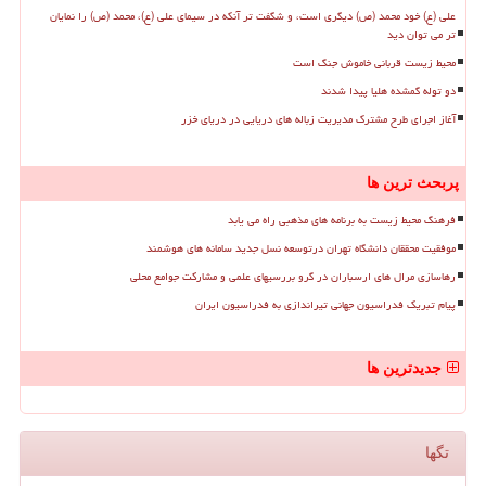
علی (ع) خود محمد (ص) دیگری است، و شگفت تر آنکه در سیمای علی (ع)، محمد (ص) را نمایان
تر می توان دید
محیط زیست قربانی خاموش جنگ است
دو توله گمشده هلیا پیدا شدند
آغاز اجرای طرح مشترک مدیریت زباله های دریایی در دریای خزر
پربحث ترین ها
فرهنگ محیط زیست به برنامه های مذهبی راه می یابد
موفقیت محققان دانشگاه تهران درتوسعه نسل جدید سامانه های هوشمند
رهاسازی مرال های ارسباران در گرو بررسیهای علمی و مشارکت جوامع محلی
پیام تبریک فدراسیون جهانی تیراندازی به فدراسیون ایران
جدیدترین ها
تگها