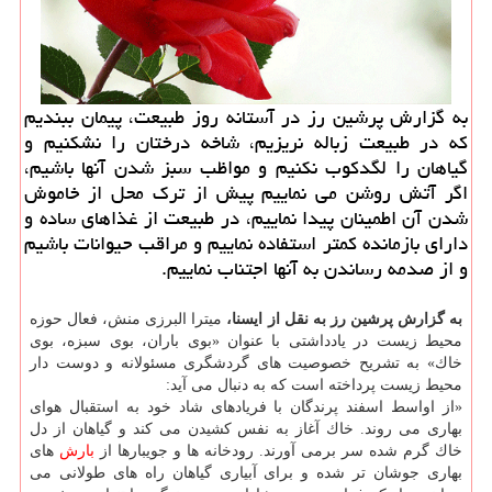
به گزارش پرشین رز در آستانه روز طبیعت، پیمان ببندیم
كه در طبیعت زباله نریزیم، شاخه درختان را نشكنیم و
گیاهان را لگدكوب نكنیم و مواظب سبز شدن آنها باشیم،
اگر آتش روشن می نماییم پیش از ترك محل از خاموش
شدن آن اطمینان پیدا نماییم، در طبیعت از غذاهای ساده و
دارای بازمانده كمتر استفاده نماییم و مراقب حیوانات باشیم
و از صدمه رساندن به آنها اجتناب نماییم.
به گزارش پرشین رز به نقل از ایسنا،
میترا البرزی منش، فعال حوزه
محیط زیست در یادداشتی با عنوان «بوی باران، بوی سبزه، بوی
خاك» به تشریح خصوصیت های گردشگری مسئولانه و دوست دار
محیط زیست پرداخته است كه به دنبال می آید:
«از اواسط اسفند پرندگان با فریادهای شاد خود به استقبال هوای
بهاری می روند. خاك آغاز به نفس كشیدن می كند و گیاهان از دل
خاك گرم شده سر برمی آورند. رودخانه ها و جویبارها از
بارش
های
بهاری جوشان تر شده و برای آبیاری گیاهان راه های طولانی می