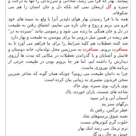
پیمایند. بهار كه فرا می رسد، شادابی و سرزندگی را تنها به درخت و
سبزه و
گل
ارمغان نمی كند بلكه دل و جان انسان را هم می
شكوفاند.
همه ما با فرا رسیدن بهار هوای دلپذیر آنرا با ولع به سینه های خود
فرو می بریم و روح و جان تازه می نماییم. اشتیاق رفتن به طبیعت
در دل و جان همگی ما زنده می شود و رسومی مانند "سیزده به در"
هم ریشه در همین میل درونی ما برای پیوستن به طبیعت و بهار دارد.
صد البته تعطیلات هم كلیه شرایط را برای ما فراهم می آورد تا به
مسافرت
برویم.
مسافرت
به سرزمین محل تولدمان، خانه دوستان و
فامیل و آشنایان و یا گذراندن تعطیلات در مكانی كه مدت ها آرزوی
دیدارش را داشته ایم، اما هر جا برویم بودن در طبیعت جزئی از
برنامه های نوروزی ماست.
چرا به دامان طبیعت می رویم؟ چونكه همان گونه كه شاعر شیرین
سخن فریدون مشیری به زیبایی بیان كرده است:
بوی باران، بوی سبزه، بوی خاك
شاخه های شسته، باران خورده، پاك
آسمان آبی و ابر سپید
برگهای سبز بید
عطر نرگس، رقص باد
نغمه شوق پرستوهای شاد
خلوت گرم كبوترهای مست
نرم نرمك می رسد اینك بهار
خوش به حال روزگار