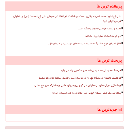
پربیننده ترین ها
علی (ع) خود محمد (ص) دیگری است، و شگفت تر آنکه در سیمای علی (ع)، محمد (ص) را نمایان
تر می توان دید
محیط زیست قربانی خاموش جنگ است
دو توله گمشده هلیا پیدا شدند
آغاز اجرای طرح مشترک مدیریت زباله های دریایی در دریای خزر
پربحث ترین ها
فرهنگ محیط زیست به برنامه های مذهبی راه می یابد
موفقیت محققان دانشگاه تهران درتوسعه نسل جدید سامانه های هوشمند
رهاسازی مرال های ارسباران در گرو بررسیهای علمی و مشارکت جوامع محلی
پیام تبریک فدراسیون جهانی تیراندازی به فدراسیون ایران
جدیدترین ها