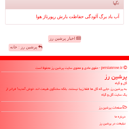
تگها
آب
باد
برگ
آلودگی
حفاظت
بارش
رپورتاژ
هوا
اخبار پرشین رز
پرشین رز : خانه
persianrose.ir - حقوق مادی و معنوی سایت پرشین رز محفوظ است
پرشین رز
گل و گیاه
به پرشین رز، جایی که گل ها فقط زیبا نیستند، بلکه سخنگوی طبیعت اند، خوش آمدید! فراتر از
یک سایت گل و گیاه
صفحات پرشین رز
درباره ما
تبلیغات در پرشین رز