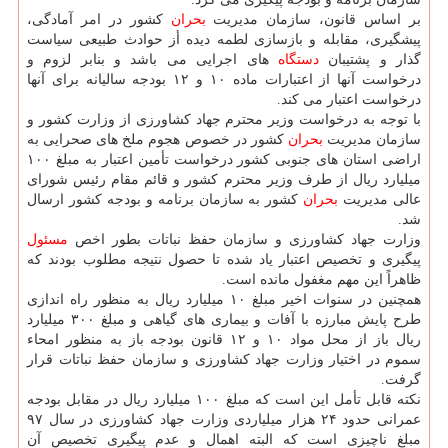
بر اساس قانون، سازمان مدیریت
بحران
كشور در امر آمادگی،
پیشگیری، مقابله و بازسازی لطمه دیده أز حوادث طبیعی سیاست
گذار و پشتیبان
دستگاه
های اجرایی می باشد و بنابر لزوم و
درخواست آنها از اعتبارات ماده ۱۰ و ۱۲ بودجه سالیانه برای آنها
درخواست اعتبار می كند.
با توجه به درخواست وزیر محترم جهاد كشاورزی از وزارت كشور و
سازمان مدیریت
بحران
كشور در خصوص هجوم ملخ های صحرایی به
اراضی استان های جنوبی كشور درخواست تأمین اعتبار به مبلغ ۱۰۰
میلیارد ریال از طرف وزیر محترم كشور و قائم مقام رئیس شورای
عالی مدیریت
بحران
كشور به سازمان برنامه و بودجه كشور ارسال
شد.
وزارت جهاد كشاورزی و سازمان حفظ نباتات بطور اخص
مسئول
پیگیری و تخصیص اعتبار یاد شده تا حصول نتیجه مطلوب بودند كه
ظاهراً این مهم مغفول مانده است.
همچنین در سنوات اخیر مبلغ ۱۰ میلیارد ریال به منظور راه اندازی
طرح پایش مبارزه با آفات و بیماری های گیاهی و مبلغ ۳۰۰ میلیارد
ریال باز از محل مواد ۱۰ و ۱۲ قانون بودجه باز به منظور امحاء
سموم در اختیار وزارت جهاد كشاورزی و سازمان حفظ نباتات قرار
گرفت.
نكته قابل تأمل این است كه مبلغ ۱۰۰ میلیارد ریال در مقابل بودجه
عمرانی حدود ۲۴ هزار میلیاردی وزارت جهاد كشاورزی در سال ۹۷
مبلغ ناچیزی است كه البته اهمال و عدم پیگیری تخصیص آن