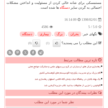
مستمسكی برای شانه خالی كردن از مسئولیت و انداختن مشكلات
احتمالی به گردن سایر
دستگاه
ها شده است.
1398/02/01
16:14:09
4586
5
/
5.0
تگهای خبر:
بحران
,
برگ
,
بیماری
,
دستگاه
این مطلب را می پسندید؟
(0)
(1)
X
تازه ترین مطالب مرتبط
رهاسازی مرال های ارسباران در گرو بررسیهای علمی و مشارکت جوامع محلی
گام بزرگ برای مدیریت یکپارچه اکوسیستم های کوهستانی کشور
یک بهله بالابان در پناهگاه حیات وحش کلاه قاضی اصفهان رهاسازی شد
گاوخونی را جزیی از مخلوقات بدانید تالاب جزیره گرمایی شد
نظرات بینندگان در مورد این مطلب
نظر شما در مورد این مطلب