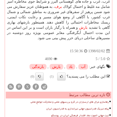
غرب، غرب و جاده های كوهستانی البرز و شرایط جوی مخاطره آمیز
شامل مه غلیظ و احتمال كولاك
برف
، به هموطنان عزیز سفارش می
شود ضمن پرهیز از سفرهای غیر ضروری به مناطق شمالی و شمال
غرب كشور، با آگاهی از وضع هوای مسیر و رعایت نكات ایمنی،
ریسك مخاطرات احتمالی را كاهش دهند. همینطور بارشهای بهاری
گاهی با تشدید
بارش
و همراه با رگبار باران است و بر این اساس در
این مدت احتمال آبگرفتگی معابر عمومی بویژه روز دوشنبه در
مسیرهای ساحلی دریای خزر پیش بینی می شود.
1398/02/02
15:50:36
4690
5
/
5.0
تگهای خبر:
آب
,
باد
,
بارش
,
بارندگی
این مطلب را می پسندید؟
(0)
(1)
X
تازه ترین مطالب مرتبط
رهاسازی مرال های ارسباران در گرو بررسیهای علمی و مشارکت جوامع محلی
پیام تبریک فدراسیون جهانی تیراندازی به فدراسیون ایران
ثبت جهانی الموت نماد اقتدار فرهنگی ایران در یونسکو