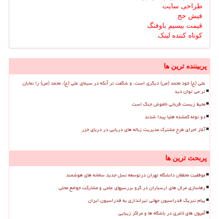
طراحی سایت
فیش حج
قیمت بیسیم باوفنگ
کوتاه کننده لینک
پربیننده ترین ها
علی (ع) خود محمد (ص) دیگری است، و شگفت تر آنکه در سیمای علی (ع)، محمد (ص) را نمایان
تر می توان دید
محیط زیست قربانی خاموش جنگ است
دو توله گمشده هلیا پیدا شدند
آغاز اجرای طرح مشترک مدیریت زباله های دریایی در دریای خزر
پربحث ترین ها
موفقیت محققان دانشگاه تهران درتوسعه نسل جدید سامانه های هوشمند
رهاسازی مرال های ارسباران در گرو بررسیهای علمی و مشارکت جوامع محلی
پیام تبریک فدراسیون جهانی تیراندازی به فدراسیون ایران
آمپول های لاغری در باشگاه ها و مراکز زیبایی