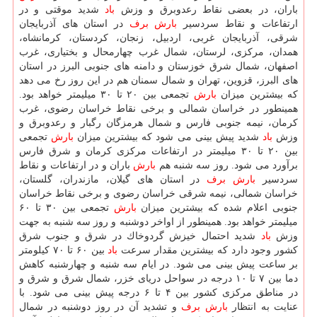
باران، در بعضی نقاط رعدوبرق و وزش
باد
شدید موقتی و در
ارتفاعات و نقاط سردسیر
بارش
برف
در استان های آذربایجان
شرقی، آذربایجان غربی، اردبیل، زنجان، كردستان، كرمانشاه،
همدان، مركزی، لرستان، شمال غرب چهارمحال و بختیاری، غرب
اصفهان، شمال شرق خوزستان و دامنه های جنوبی البرز در استان
های البرز، قزوین، تهران و شمال سمنان هم در این روز رخ می دهد
كه بیشترین میزان
بارش
تجمعی بین ۲۰ تا ۳۰ میلیمتر خواهد بود.
همینطور در خراسان شمالی و برخی نقاط خراسان رضوی، غرب
كرمان، نیمه جنوبی فارس و شمال هرمزگان رگبار و رعدوبرق و
وزش
باد
شدید پیش بینی می شود كه بیشترین میزان
بارش
تجمعی
بین ۲۰ تا ۳۰ میلیمتر در ارتفاعات مركزی كرمان و شرق فارس
برآورد می شود. روز سه شنبه هم
بارش
باران و در ارتفاعات و نقاط
سردسیر
بارش
برف
در استان های گیلان، مازندران، گلستان،
خراسان شمالی، نیمه شرقی خراسان رضوی و برخی نقاط خراسان
جنوبی اعلام شده كه بیشترین میزان
بارش
تجمعی بین ۳۰ تا ۶۰
میلیمتر خواهد بود. همینطور از اواخر دوشنبه و روز سه شنبه به جهت
وزش
باد
شدید احتمال خیزش گردوخاك در شرق و جنوب شرق
كشور وجود دارد كه بیشترین مقدار سرعت
باد
بین ۶۰ تا ۷۰ كیلومتر
بر ساعت پیش بینی می شود. در ایام سه شنبه و چهارشنبه كاهش
دما بین ۷ تا ۱۰ درجه در سواحل دریای خزر، شمال شرق و شرق و
در مناطق مركزی كشور بین ۴ تا ۶ درجه پیش بینی می شود. با
عنایت به انتظار
بارش
برف
و تشدید آن در روز دوشنبه در شمال