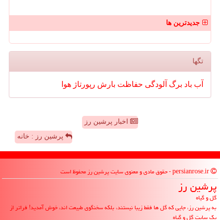
جدیدترین ها
تگها
آب
باد
برگ
آلودگی
حفاظت
بارش
رپورتاژ
هوا
اخبار پرشین رز
پرشین رز : خانه
persianrose.ir - حقوق مادی و معنوی سایت پرشین رز محفوظ است
پرشین رز
گل و گیاه
به پرشین رز، جایی که گل ها فقط زیبا نیستند، بلکه سخنگوی طبیعت اند، خوش آمدید! فراتر از
یک سایت گل و گیاه