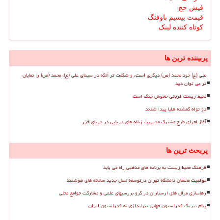
فیش حج
قیمت بیسیم باوفنگ
کوتاه کننده لینک
پربیننده ترین ها
علی (ع) خود محمد (ص) دیگری است، و شگفت تر آنکه در سیمای علی (ع)، محمد (ص) را نمایان
تر می توان دید
محیط زیست قربانی خاموش جنگ است
دو توله گمشده هلیا پیدا شدند
آغاز اجرای طرح مشترک مدیریت زباله های دریایی در دریای خزر
پربحث ترین ها
فرهنگ محیط زیست به برنامه های مذهبی راه می یابد
موفقیت محققان دانشگاه تهران درتوسعه نسل جدید سامانه های هوشمند
رهاسازی مرال های ارسباران در گرو بررسیهای علمی و مشارکت جوامع محلی
پیام تبریک فدراسیون جهانی تیراندازی به فدراسیون ایران