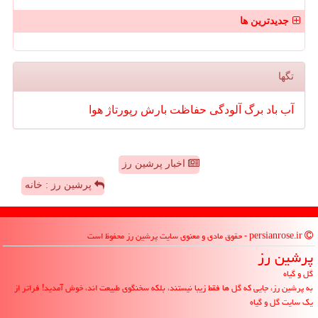
جدیدترین ها
تگها
آب
باد
برگ
آلودگی
حفاظت
بارش
رپورتاژ
هوا
اخبار پرشین رز
پرشین رز : خانه
persianrose.ir - حقوق مادی و معنوی سایت پرشین رز محفوظ است
پرشین رز
گل و گیاه
به پرشین رز، جایی که گل ها فقط زیبا نیستند، بلکه سخنگوی طبیعت اند، خوش آمدید! فراتر از
یک سایت گل و گیاه