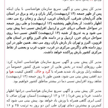
مدیر كل پیش بینی و آگهی سریع سازمان هواشناسی با بیان اینكه
پس از ظهر جمعه (۱۳ اردیبهشت) رگبار باران و رعد و برق در استان
های آذربایجان شرقی، آذربایجان غربی، اردبیل و زنجان رخ می دهد،
اظهار داشت: از بعدازظهر پنجشنبه (۱۲ اردیبهشت) و طی روز جمعه
در سواحل شمالی دریای خزر و اردبیل افزایش نسبی دما پیش بینی
می شود و به تدریج از شنبه (۱۴ اردیبهشت) كاهش نسبی دما روی
سواحل دریای خزر، اردبیل و در دامنه های البرز واقع در استان های
قزوین، البرز و تهران باز بارش باران روی می دهد. همین طور در این
روز دامنه های زاگرس مركزی در غرب، جنوب غرب و بعضی از نقاط
مركزی كشور بارش پراكنده خواهد داشت.
مدیر كل پیش بینی و آگهی سریع سازمان هواشناسی اشاره كرد:
طی روزهای آینده در بخش هایی از جنوب شرق كشور خصوصاً در
منطقه زابل وزش باد شدید همراه با
گرد و خاك
، كاهش كیفیت
هوا
و
دید افقی پیش بینی می شود، همین طور تا روز جمعه (۱۳ اردیبهشت)
شاهد روند افزایش نسبی دما در بیشتر مناطق كشور خواهیم بود.
مدیر كل پیش بینی و آگهی سریع سازمان هواشناسی درانتها اظهار
داشت: فردا و پس فردا ( ۱۲ و ۱۳ اردیبهشت) آسمان تهران صاف تا
كمی ابری گاهی همراه با وزش باد خواهد بود. پیش بینی می شود كه
كمترین و بیشترین دمای تهران طی این دو روز به ترتیب ۲۵ و ۱۶