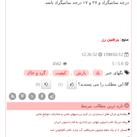
درجه سانتیگراد و ۲۷ و ۱۷ درجه سانتیگراد باشد.
منبع:
پرشین رز
1398/02/12
12:26:52
4562
5
/
5.0
تگهای خبر:
باد
,
بارش
,
كیفیت
,
گرد و خاك
این مطلب را می پسندید؟
(0)
(1)
X
تازه ترین مطالب مرتبط
رهاسازی مرال های ارسباران در گرو بررسیهای علمی و مشارکت جوامع محلی
پیام تبریک فدراسیون جهانی تیراندازی به فدراسیون ایران
امسال ۲ و یک دهم میلیون مترمکعب آب وارد تالاب گاوخونی شد