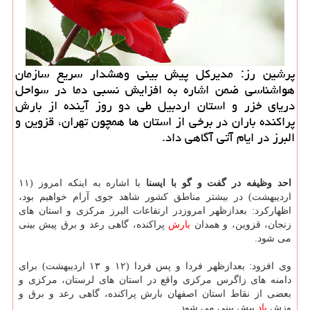
پرشین رز: مدیركل پیش بینی وهشدار سریع سازمان
هواشناسی ضمن اشاره به افزایش نسبی دما در سواحل
دریای خزر و استان اردبیل طی دو روز آینده از بارش
پراكنده باران در برخی از استان ها همچون تهران، قزوین و
البرز در ایام آتی آگاهی داد.
احد وظیفه در گفت و گو با ایسنا
با اشاره به اینكه امروز (۱۱
اردیبهشت) در بیشتر مناطق كشور شاهد جوی آرام خواهیم بود،
اظهاركرد: بعدازظهر امروزدر ارتفاعات البرز مركزی و استان های
زنجان، قزوین، و همدان
بارش
پراكنده، گاهی رعد و برق پیش بینی
می شود.
وی افزود: بعدازظهر فردا و پس فردا (۱۲ و ۱۳ اردیبهشت) برای
دامنه های زاگرس مركزی واقع در استان های لرستان، مركزی و
بعضی از نقاط استان اصفهان بارش پراكنده، گاهی رعد و برق و
وزش
باد
پیش بینی می شود.