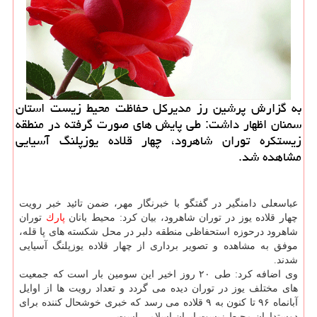
به گزارش پرشین رز مدیركل حفاظت محیط زیست استان
سمنان اظهار داشت: طی پایش های صورت گرفته در منطقه
زیستكره توران شاهرود، چهار قلاده یوزپلنگ آسیایی
مشاهده شد.
عباسعلی دامنگیر در گفتگو با خبرنگار مهر، ضمن تائید خبر رویت
چهار قلاده یوز در توران شاهرود، بیان كرد: محیط بانان
پارك
توران
شاهرود درحوزه استحفاظی منطقه دلبر در محل شكسته های پا قله،
موفق به مشاهده و تصویر برداری از چهار قلاده یوزپلنگ آسیایی
شدند.
وی اضافه كرد: طی ۲۰ روز اخیر این سومین بار است كه جمعیت
های مختلف یوز در توران دیده می گردد و تعداد رویت ها از اوایل
آبانماه ۹۶ تا كنون به ۹ قلاده می رسد كه خبری خوشحال كننده برای
دوستداران محیط زیست ایران اسلامی است.