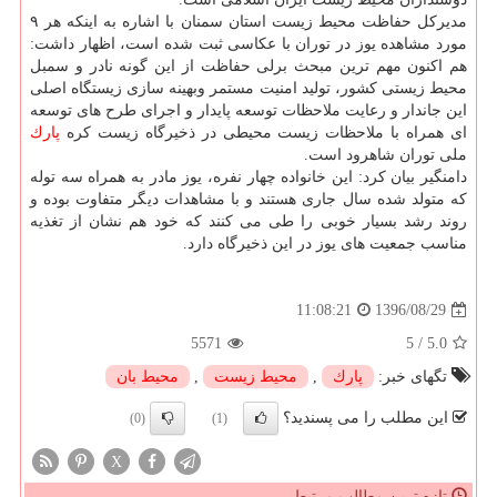
مدیركل حفاظت محیط زیست استان سمنان با اشاره به اینكه هر ۹
مورد مشاهده یوز در توران با عكاسی ثبت شده است، اظهار داشت:
هم اكنون مهم ترین مبحث برلی حفاظت از این گونه نادر و سمبل
محیط زیستی كشور، تولید امنیت مستمر وبهینه سازی زیستگاه اصلی
این جاندار و رعایت ملاحظات توسعه پایدار و اجرای طرح های توسعه
ای همراه با ملاحظات زیست محیطی در ذخیرگاه زیست كره
پارك
ملی توران شاهرود است.
دامنگیر بیان كرد: این خانواده چهار نفره، یوز مادر به همراه سه توله
كه متولد شده سال جاری هستند و با مشاهدات دیگر متفاوت بوده و
روند رشد بسیار خوبی را طی می كنند كه خود هم نشان از تغذیه
مناسب جمعیت های یوز در این ذخیرگاه دارد.
1396/08/29
11:08:21
5571
5
/
5.0
تگهای خبر:
پارك
,
محیط زیست
,
محیط بان
این مطلب را می پسندید؟
(0)
(1)
X
تازه ترین مطالب مرتبط