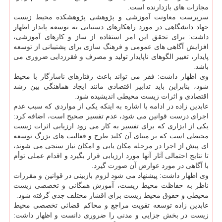
مجازات های بازدارنده است.
سرپرست معاونت آموزشی و پژوهشی پژوهشكده محیط زیست
جهاد دانشگاهی در مورد راهكارهای دستیابی به توسعه پایدار اظهار
داشت: برای تحقق این امر استفاده از ساز و كارهای آموزشی،
افزایش آگاهی های عمومی و فرهنگ سازی برای پشتیبانی از توسعه
پایدار، تغییر الگوهای ناپایدار تولید و مصرف و فقرزدایی ضروری می
باشد.
وی اظهار داشت: فقر می تواند باعث رفتارهای ناسازگار با محیط
شود، بنابراین باید تدابیر اقتصادی مانند ایجاد هماهنگی بین رشد
اقتصادی و اثرات زیست محیطی اندیشیده شود.
عابدین زاده در ادامه با اشاره به اینكه یكی از مواردی كه سبب عدم
اجرای درست قوانین می شود، عدم تفسیر صحیح است، اضافه كرد:
یكی از ابزاری كه برای تفسیر به كار می رود ارزیابی اثرات زیست
محیطی است كه بر مبنای آن كلید طرح و فعالیت های بزرگ توسعه
ای پیش از اجرا در مرحله مكان یابی و امكان نیاز سنجی می شوند،
تا نتایج احتمالی آثار آنها مورد ارزیابی قرار بگیرد و اقدام عملی توأم
با آگاهی در مورد عوارض آن صورت گیرد.
وی اظهار داشت: پیشنهاد می شود لزوم بازبینی در قوانین و مقررات
ناظر به حفاظت محیط زیست، آموزش همگانی و تخصصی زیست
محیطی و حقوق محیط زیست برای اقشار مختلف جدی گرفته شود.
عابدین زاده توسعه تقویت مراجع و محاكم قضائی تخصصی محیط
زیست در بخش جزایی و مدنی را ضروری دانست و اظهار داشت: