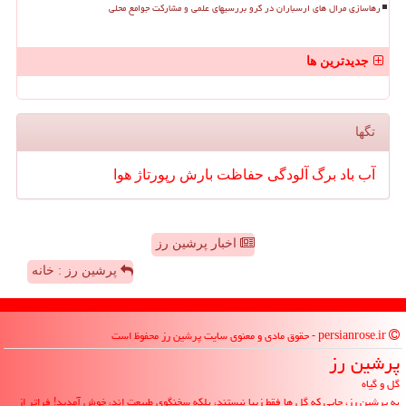
رهاسازی مرال های ارسباران در گرو بررسیهای علمی و مشارکت جوامع محلی
جدیدترین ها
تگها
آب
باد
برگ
آلودگی
حفاظت
بارش
رپورتاژ
هوا
اخبار پرشین رز
پرشین رز : خانه
persianrose.ir - حقوق مادی و معنوی سایت پرشین رز محفوظ است
پرشین رز
گل و گیاه
به پرشین رز، جایی که گل ها فقط زیبا نیستند، بلکه سخنگوی طبیعت اند، خوش آمدید! فراتر از