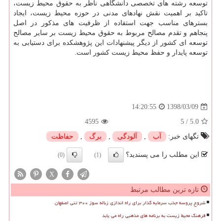
توسعه رشته های تخصصی دانشگاهی ناظر به حقوق محیط زیست،
تاكید بر اهمیت نقش نهادهای مدنی در حوزه محیط زیست، ایجاد
بسترهای مناسب جهت استفاده از ظرفیت های مذكور در اصل
پنجاهم و تقدم مصالح مربوط به حقوق محیط زیست بر سایر مصالح
توسعه ای كشور از دیگر پیشنهادات این پژوهشكده برای دستیابی به
توسعه پایدار و حفظ محیط زیست كشور است.
1398/03/09
14:20:55
4595
5
/
5.0
تگهای خبر:
آب
,
آلودگی
,
برگ
,
حفاظت
این مطلب را می پسندید؟
(0)
(1)
X
تازه ترین مطالب مرتبط
شروع پروسه جذب سرمایه گذار برای راه اندازی زباله سوز ۳۰۰ تنی اصفهان
فرهنگ محیط زیست به برنامه های مذهبی راه می یابد