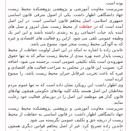
بوده است.
سرپرست معاونت آموزشی و پژوهشی پژوهشكده محیط زیست
جهاد دانشگاهی اظهار داشت: یكی از اصول مترقی قانون اساسی
جمهوری اسلامی، اصل پنجاهم قانون اساسی است. در این اصل
آمده است كه در
حفاظت
از محیط زیست نسل امروز و نسل های
آینده باید حیات اجتماعی رو به رشدی داشته باشند و این امر یك
وظیفه عمومی تلقی می شود. ازاین رو فعالیت های اقتصادی و غیره
كه به آلودگی محیط زیست منجر شود، ممنوع می باشد.
عابدین زاده با اشاره به اینكه در این اصل اولویت حفاظت از محیط
زیست پایدار جنبه بهره مندی از محیط زیست سالم كه نه تنها حقوق
شهروندی است بلكه تكلیفی عمومی است، برجسته می شود، اضافه
كرد: تصویب این قانون در مجلس به صراحت فعالیت های اقتصادی و
غیره كه باعث تخریب غیرقابل جبران محیط زیست باشد، را ممنوع
كرده است.
وی اظهار داشت: این رویكرد نشان داده است كه نه تنها عموم مردم
مخاطبان این اصل هستند بلكه كلیه نهادهای حكومتی همچون نهادهای
قانون گذار هم موظفند این اصل را در دورنمای فعالیت خود رعایت
نمایند.
سرپرست معاونت آموزشی و پژوهشی پژوهشكده محیط زیست
جهاد دانشگاهی اظهار داشت: در قانون اساسی به حفاظت از محیط
زیست از دریچه حق و تكلیف عمومی نگریسته می شود.
عابدین زاده تصریح كرد: غیر از اصل پنجاهم قوانین دیگری همچون