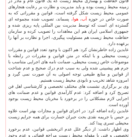
قانون حفاظت و بهسازی محیط زیست كه یك قانون عام و مادر در
زمینه محیط زیست بوده و باید مدیریت و نظارت بر رعایت هنجارهای
عمومی محیط زیست شكل گرفته است، قوانین و مقرراتی كه به
صورت خاص در حوزه
آب
،
هوا
، پسماند، تصویب شده مجموعه ای
گسترده ای است كه توسط مدیریت بین المللی پایه ریزی شده و
جمهوری اسلامی ایران هم این معاهدات را تصویب كرده و سازمان
حفاظت محیط زیست هم مسئولیت پیگیری، اجرا و نظارت بر آنها را
برعهده دارد.
عابدین زاده خاطرنشان كرد: هم اكنون با وجود تعدد قوانین و مقررات
زیست محیطی و با اینكه در متن قوانین و مقررات در رابطه با
موضوعات خاص زیست محیطی، ضمانت نامه های اجرایی متناسب با
جرم هم پیشبینی شده ولی به سبب عدم درك صحیح و عدم شناخت
از قوانین و منابع طبیعی توجه اصولی به آن صورت نمی گیرد و
امروزه شاهد تخریب و نابودی محیط زیست هستیم.
وی بر برگزاری نشست های مختلف تخصصی و كارشناسی اهل فن
تصریح كرد و اضافه كرد: عدم كارآمدی قوانین و عدم ضمانت های
اجرایی لازم مشكلاتی را در برخورد با مخربان محیط زیست بوجود
آورده است.
عابدین زاده اضافه كرد: در اجرای قوانین و مجازات بهتر است علاوه
بر حبس یا جریمه نقدی بحث جبران خسارت برای همه جرایم زیست
محیطی تسری پیدا كند.
وی اظهار داشت: از دیگر علل عدم اثربخشی قوانین، عدم برخورد
تخصصی و فنی با مقوله محیط زیست مراجع قضائی و عدم وجود