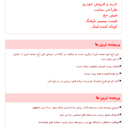
خرید و فروش خودرو
طراحی سایت
فیش حج
قیمت بیسیم باوفنگ
کوتاه کننده لینک
پربیننده ترین ها
علی (ع) خود محمد (ص) دیگری است، و شگفت تر آنکه در سیمای علی (ع)، محمد (ص) را نمایان
تر می توان دید
محیط زیست قربانی خاموش جنگ است
دو توله گمشده هلیا پیدا شدند
آغاز اجرای طرح مشترک مدیریت زباله های دریایی در دریای خزر
پربحث ترین ها
شروع پروسه جذب سرمایه گذار برای راه اندازی زباله سوز ۳۰۰ تنی اصفهان
فرهنگ محیط زیست به برنامه های مذهبی راه می یابد
موفقیت محققان دانشگاه تهران درتوسعه نسل جدید سامانه های هوشمند