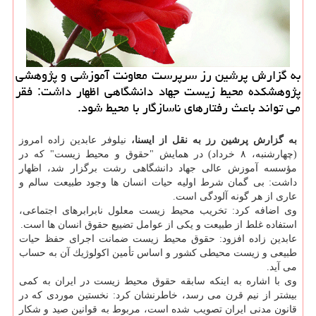
به گزارش پرشین رز سرپرست معاونت آموزشی و پژوهشی
پژوهشكده محیط زیست جهاد دانشگاهی اظهار داشت: فقر
می تواند باعث رفتارهای ناسازگار با محیط شود.
به گزارش پرشین رز به نقل از ایسنا،
نیلوفر عابدین زاده امروز
(چهارشنبه، ۸ خرداد) در همایش "حقوق و محیط زیست" كه در
مؤسسه آموزش عالی جهاد دانشگاهی رشت برگزار شد، اظهار
داشت: بی گمان شرط اولیه حیات انسان ها وجود طبیعت سالم و
عاری از هر گونه آلودگی است.
وی اضافه كرد: تخریب محیط زیست معلول نابرابرهای اجتماعی،
استفاده غلط از طبیعت و یكی از عوامل تضییع حقوق انسان ها است.
عابدین زاده افزود: حقوق محیط زیست ضمانت اجرای حفظ حیات
طبیعی و زیست محیطی كشور و اساس تأمین اكولوژیك آن به حساب
می آید.
وی با اشاره به اینكه سابقه حقوق محیط زیست در ایران به كمی
بیشتر از نیم قرن می رسد، خاطرنشان كرد: نخستین موردی كه در
قانون مدنی ایران تصویب شده است، مربوط به قوانین صید و شكار