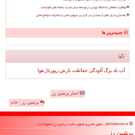
موفقیت محققان دانشگاه تهران درتوسعه نسل جدید سامانه های هوشمند
رهاسازی مرال های ارسباران در گرو بررسیهای علمی و مشارکت جوامع محلی
جدیدترین ها
تگها
آب
باد
برگ
آلودگی
حفاظت
بارش
رپورتاژ
هوا
اخبار پرشین رز
پرشین رز : خانه
persianrose.ir - حقوق مادی و معنوی سایت پرشین رز محفوظ است
پرشین رز