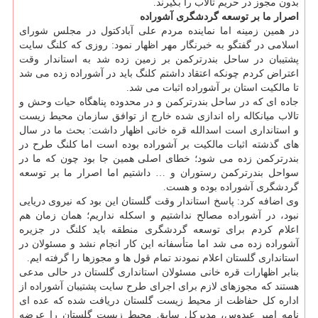
بدون مجوز در حریم تالاب را بگیرند.
اصرار ما بر توسعه گردشگری آشوراده
در همین زمینه اما نماینده مردم علی آبادكتول در مجلس شورای
اسلامی در گفتگو به خبرنگار مهر اظهار نمود: روزی كه كلنگ سایت
پشتیبان در ساحل بندرتركمن بر زمین زده شد به استاندار وقت
اعتراض كردم چونكه اعتقاد داشتم كلنگ باید در آشوراده زده می شد
تا مالكیت استان بر آشوراده اثبات می شد.
جاده ای كه در ساحل بندرتركمن و در محدوده پناهگاه حیات وحش و
تالاب میانكاله راه اندازی شده خارج از توافق سازمان محیط زیست
و استانداری است اسدالله قره خانی اظهار داشت: بحث ما در سال
های گذشته اثبات مالكیت بر آشوراده بوده است اما كلنگ طرح در
بندرتركمن زده می شود؛ خطای اصلی همین جا بود چون كه ما در
سواحل بندرتركمن رستوران و … داشتیم اما اصرار ما بر توسعه
گردشگری آشوراده بوده و هست.
وی اضافه كرد: پاسخ استاندار وقت گلستان این بود كه نیروی دریایی
نبود، در آشوراده مصالح نداشتیم و اسكله نداریم؛ همان زمان هم
اعلام كردم برای توسعه گردشگری منطقه باید كلنگ در جزیره
آشوراده زده می شد اما متأسفانه این كار انجام نشد و مسئولان در
استانداری گلستان اعلام نمودند تمام قول ها و مجوزها را گرفته ایم.
بنابر اظهارات قره خانی مسئولان استانداری گلستان در حالی مدعی
هستند كه مجوزهای لازم برای اجرای طرح سایت پشتیبان آشوراده از
اداره كل حفاظت از محیط زیست گلستان دریافت شده كه عده ای
نامه امیر عبدوس، مدیركل سابق محیط زیست گلستان را عرضه