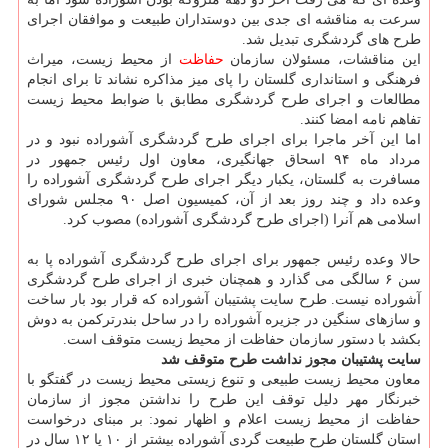
سرعت به مناقشه ای جدی بین دوستداران طبیعت و موافقان اجرای
طرح های گردشگری تبدیل شد.
این مناقشات، مسئولان سازمان
حفاظت
از محیط زیست، میراث
فرهنگی و استانداری گلستان را پای میز مذاكره نشاند تا برای انجام
مطالعات و اجرای طرح گردشگری مطابق با ضوابط محیط زیست
تفاهم نامه امضا كنند.
اما این آخر ماجرا برای اجرای طرح گردشگری آشوراده نبود و در
مرداد ماه ۹۴ اسحاق جهانگیری، معاون اول رئیس جمهور در
مسافرت به گلستان، یكبار دیگر اجرای طرح گردشگری آشوراده را
وعده داد و چند روز بعد از آن، كمیسیون اصل ۹۰ مجلس شورای
اسلامی هم آنرا (اجرای طرح گردشگری آشوراده) مصوب كرد.
حالا وعده رئیس جمهور برای اجرای طرح گردشگری آشوراده پا به
سن ۶ سالگی می گذارد و همچنان خبری از اجرای طرح گردشگری
آشوراده نیست. طرح سایت پشتیبان آشوراده كه قرار بود بار ساخت
و سازهای سنگین در جزیره آشوراده را در ساحل بندرتركمن به دوش
بكشد با دستور سازمان حفاظت از محیط زیست متوقف است.
سایت پشتیبان مجوز نداشت طرح متوقف شد
معاون محیط زیست طبیعی و تنوع زیستی محیط زیست در گفتگو با
خبرنگار مهر دلیل توقف این طرح را نداشتن مجوز از سازمان
حفاظت از محیط زیست اعلام و اظهار نمود: بر مبنای درخواست
استان گلستان طرح طبیعت گردی آشوراده بیشتر از ۱۰ یا ۱۲ سال در