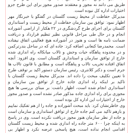
طریق می دانند نه مجوز و معتقدند صدور مجوز برای این طرح جزو
اختیارات اداره كل نبوده است.
مدیركل حفاظت از محیط زیست گلستان در گفتگو با خبرنگار مهر
اظهار نمود: توافق بین سازمان حفاظت از محیط زیست و استانداری
گلستان برای اجرای طرح گردشگری در ۲۲ هكتار از اراضی آشوراده
انجام و در حال طی مراحل قانونی نظیر تنظیم قرارداد و دریافت
ضمانت نامه ها است و هنوز در آشوراده هیچ فعالیتی اتفاق نیفتاده
است. محمدرضا كنعانی اضافه كرد: جاده ای كه در ساحل بندرتركمن
و در محدوده پناهگاه حیات وحش و تالاب میانكاله راه اندازی شده
خارج از توافق سازمان و استانداری گلستان است. وی افزود: آنچه
اتفاق افتاده تخریب تالاب و پناهگاه است و مطابق با قانون تالاب ها
جرم است و دكتر كلانتری، رئیس سازمان دستور اكید بر توقف طرح
تا تعیین تكلیف مبحث را داده اند. مدیركل محیط زیست گلستان با
تاكید بر اینكه راه اندازی جاده خارج از توافق بین سازمان و
استانداری انجام شده است، اظهار داشت: بر مبنای بررسی ها هیچ
مجوزی برای راه اندازی جاده مذكور صادر نشده است و صدور مجوز
خارج از اختیارات این اداره كل بوده است.
وی خاطرنشان كرد: باید مبحث آشوراده و جاده را از هم تفكیك نماییم
و بازهم تاكید می كنم جاده خارج از توافق استانداری و سازمان است
و جاده از نظر سازمان هنوز مجوز دریافت نكرده است. وی در پاسخ
به اینكه چرا ۶۰۰ متر جاده راه اندازی شده و محیط زیست گلستان
اقدامی انجام نداده است، هیچ پاسخی عرضه نكرد و اظهار بی