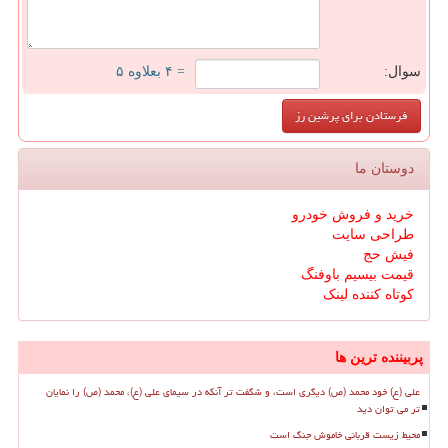
سوال:
= ۴ بعلاوه ۵
دوستان ما
خرید و فروش خودرو
طراحی سایت
فیش حج
قیمت بیسیم باوفنگ
کوتاه کننده لینک
پربیننده ترین ها
علی (ع) خود محمد (ص) دیگری است، و شگفت تر آنکه در سیمای علی (ع)، محمد (ص) را نمایان
تر می توان دید
محیط زیست قربانی خاموش جنگ است