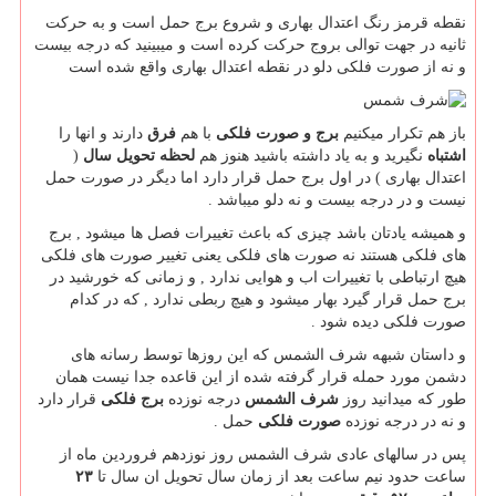
نقطه قرمز رنگ اعتدال بهاری و شروع برج حمل است و به حرکت
ثانیه در جهت توالی بروج حرکت کرده است و میبینید که درجه بیست
و نه از صورت فلکی دلو در نقطه اعتدال بهاری واقع شده است
باز هم تکرار میکنیم
برج و صورت فلکی
با هم
فرق
دارند و انها را
اشتباه
نگیرید و به یاد داشته باشید هنوز هم
لحظه تحویل سال
(
اعتدال بهاری ) در اول برج حمل قرار دارد اما دیگر در صورت حمل
نیست و در درجه بیست و نه دلو میباشد .
و همیشه یادتان باشد چیزی که باعث تغییرات فصل ها میشود , برج
های فلکی هستند نه صورت های فلکی یعنی تغییر صورت های فلکی
هیچ ارتباطی با تغییرات اب و هوایی ندارد , و زمانی که خورشید در
برج حمل قرار گیرد بهار میشود و هیچ ربطی ندارد , که در کدام
صورت فلکی دیده شود .
و داستان شبهه شرف الشمس که این روزها توسط رسانه های
دشمن مورد حمله قرار گرفته شده از این قاعده جدا نیست همان
طور که میدانید روز
شرف الشمس
درجه نوزده
برج فلکی
قرار دارد
و نه در درجه نوزده
صورت فلکی
حمل .
پس در سالهای عادی شرف الشمس روز نوزدهم فروردین ماه از
ساعت حدود نیم ساعت بعد از زمان سال تحویل ان سال تا
۲۳