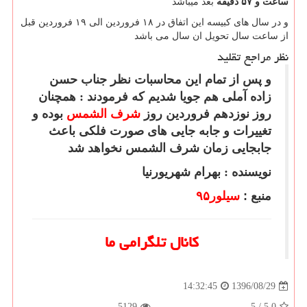
ساعت و ۵۷ دقیقه
بعد میباشد
و در سال های کبیسه این اتفاق در ۱۸ فروردین الی ۱۹ فروردین قبل
از ساعت سال تحویل ان سال می باشد
نظر مراجع تقلید
و پس از تمام این محاسبات نظر جناب حسن
زاده آملی هم جویا شدیم که فرمودند : همچنان
روز نوزدهم فروردین روز
شرف الشمس
بوده و
تغییرات و جابه جایی های صورت فلکی باعث
جابجایی زمان شرف الشمس نخواهد شد
نویسنده : بهرام شهریورنیا
منبع :
سیلور۹۵
کانال تلگرامی ما
1396/08/29
14:32:45
5129
5
/
5.0