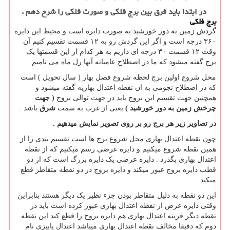
در ابتدا باید فرق بین برج فلکی و صورت فلکی را شرح دهم .
برج فلکی
گردش زمین به دور خورشید به صورت دایره است و محیط این دایره
۳۶۰ درجه است و اگر این گردش رو به ۱۲ قسمت تقسیم کنیم آن
وقت ۱۲ قسمت ۳۰ درجه ای داریم به هر کدام از این قسمتها یک
برج گفته میشود که ما در اصطلاح عامیانه آنها رل ماه می نامیم
محل شروع اولین برج لحظه شروع فصل بهار ( سال تحویل ) است
که در اصطلاح نجومی به ان نقطه اعتدال بهاریه گفته میشود و
همچنین جهت تقسیم این بروج باید در جهت توالی بروج
( جهت
چرخش زمین به دور خورشید )
یعنی از غرب به سمت
شرق
باشد .
در تصاویر زیر هر برج رو بر روی تصویر نمایش میدهیم .
چون نقطه اعتدال بهاری محل شروع برج ها است تقسیم بندی را از
همین نقطه شروع میکنیم و دایره عرضی رسم میکنیم که از نقطه
اعتدال بهاری بگذرد . دایره عرضی یک دایره بزرگ است که از دو
قطب دایره بروج عبور میکند و دایره بروج در دو نقطه متقاطر قطع
میکند .
این دو نقطه به دلیل متقاطر بودن جزء نظیر یک دیگر هستند بنابراین
وقتی دایره عرض از نقطه اعتدال بهاری عبور کرده است باید در
نقطه دیگر قرینه اعتدال بهاری هم دایره بروج را قطع کند این نقطه
دوم که دقیقا مخالف نقطه اعتدال بهاری میباشد اعتدال پاییزی نام