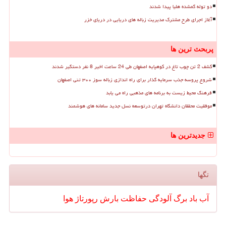
دو توله گمشده هلیا پیدا شدند
آغاز اجرای طرح مشترک مدیریت زباله های دریایی در دریای خزر
پربحث ترین ها
کشف 2 تن چوب تاغ در کوهپایه اصفهان طی 24 ساعت اخیر 8 نفر دستگیر شدند
شروع پروسه جذب سرمایه گذار برای راه اندازی زباله سوز ۳۰۰ تنی اصفهان
فرهنگ محیط زیست به برنامه های مذهبی راه می یابد
موفقیت محققان دانشگاه تهران درتوسعه نسل جدید سامانه های هوشمند
جدیدترین ها
تگها
آب
باد
برگ
آلودگی
حفاظت
بارش
رپورتاژ
هوا