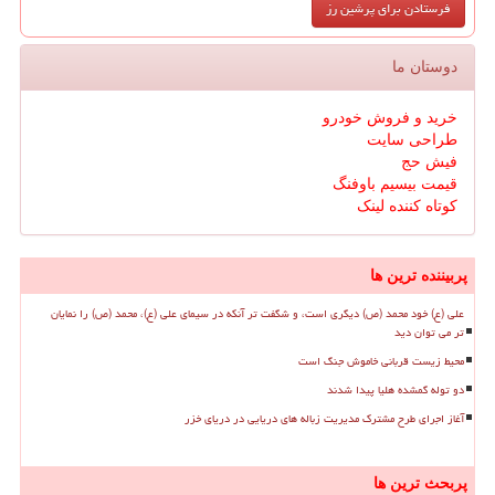
دوستان ما
خرید و فروش خودرو
طراحی سایت
فیش حج
قیمت بیسیم باوفنگ
کوتاه کننده لینک
پربیننده ترین ها
علی (ع) خود محمد (ص) دیگری است، و شگفت تر آنکه در سیمای علی (ع)، محمد (ص) را نمایان
تر می توان دید
محیط زیست قربانی خاموش جنگ است
دو توله گمشده هلیا پیدا شدند
آغاز اجرای طرح مشترک مدیریت زباله های دریایی در دریای خزر
پربحث ترین ها