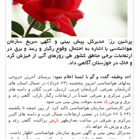
پرشین رز: مدیركل پیش بینی و آگهی سریع سازمان
هواشناسی با اشاره به احتمال وقوع رگبار و رعد و برق در
ارتفاعات برخی مناطق كشور طی روزهای آتی از خیزش گرد
و خاك در خوزستان آگاهی داد.
احد وظیفه گفت و گو با ایسنا اعلام نمود:
برمبنای آخرین خروجی
مدلهای هواشناسی امروز پنجشنبه (۲۳ خرداد) در شمال استان های
آذربایجان شرقی، آذربایجان غربی، اردبیل، غرب گیلان و دامنه های
البرز مركزی و شرقی عمدتاً در ارتفاعات رگبار باران، گاهی رعد و
برق و وزش
باد
شدید موقت پیش بینی می شود.
این كارشناس سازمان هواشناسی تاكید كرد: از روز جمعه تا یكشنبه
(۲۴ تا ۲۶ خرداد) در بعضی ارتفاعات شمال غرب و دامنه های البرز
مركزی و شرقی در ساعت بعدازظهر
بارش
پراكنده، گاهی رعد و
برق و وزش باد خواهد داد.
مدیركل پیش بینی و آگهی سریع سازمان هواشناسی اظهار داشت:
امروز پنجشنبه (۲۳ خرداد) در جنوب غرب كشور خصوصاً در استان