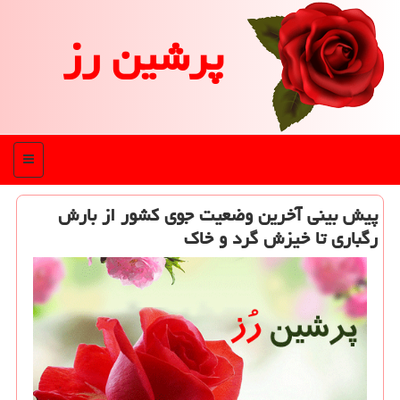
پرشین رز
منو
پیش بینی آخرین وضعیت جوی كشور از بارش
رگباری تا خیزش گرد و خاك