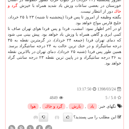
خوزستان در بعضی ساعات وزش باد شدید همراه با خیزش
گرد و
خاك
دور از انتظار نیست.
بگفته وظیفه از امروز تا پس فردا (پنجشنبه تا شنبه) ۲۳ تا ۲۵ خرداد،
خلیج فارس مواج خواهد بود.
او در آخر اظهار نمود: امشب، فردا و پس فردا هوای تهران صاف تا
كمی ابری و گاهی همراه با وزش باد خواهد بود. پیش بینی می شود
كه دمای تهران فردا (جمعه ۲۴ خرداد)، در گرمترین نقطه به ۳۵
درجه سانتیگراد و در خنك ترین حالت به ۲۴ درجه سانتیگراد برسد.
همین طور پس فردا (شنبه ۲۵ خرداد)، دمای تهران در بالاترین نقطه
به ۳۶ درجه سانتیگراد و در پایین ترین نقطه ۲۳ درجه سانتی گراد
خواهد بود.
1398/03/24
13:17:50
4849
5
/
5.0
تگهای خبر:
باد
,
بارش
,
گرد و خاك
,
هوا
این مطلب را می پسندید؟
(0)
(1)
X