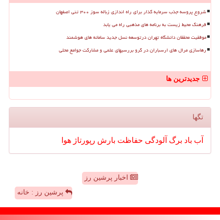
شروع پروسه جذب سرمایه گذار برای راه اندازی زباله سوز ۳۰۰ تنی اصفهان
فرهنگ محیط زیست به برنامه های مذهبی راه می یابد
موفقیت محققان دانشگاه تهران درتوسعه نسل جدید سامانه های هوشمند
رهاسازی مرال های ارسباران در گرو بررسیهای علمی و مشارکت جوامع محلی
جدیدترین ها
تگها
آب
باد
برگ
آلودگی
حفاظت
بارش
رپورتاژ
هوا
اخبار پرشین رز
پرشین رز : خانه