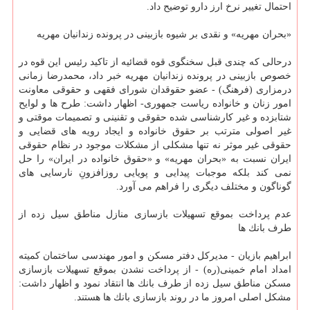
احتمال تغییر نرخ ارز دارو توضیح داد.
«بحران مهریه» و نقدی بر شیوه بازبینی در پرونده زندانیان مهریه
درحالی كه چندی قبل سخنگوی قوه قضائیه از تاكید رئیس این قوه در
خصوص بازبینی در پرونده زندانیان مهریه خبر داد، محمدرضا زمانی
درمزاری (فرهنگ) - عضو حقوقدان شورای فقهی و حقوقی معاونت
امور زنان و خانواده ریاست جمهوری- اظهار داشت: طرح ها و لوایح
شتابزده و غیر كارشناسی شده حقوقی و تقنینی و تصمیمات موقتی و
غیر اصولی مترتب بر حقوق خانواده و ایجاد رویه های قضایی و
حقوقی غیر موثر نه تنها مشكلی از مشكلات موجود در نظام حقوقی
ایران نسبت به «بحران مهریه» و «حقوق خانواده در ایران» را حل
نمی كند بلكه موجبات پیدایی و پویایی روزافزونِ نارسایی های
گوناگون و مختلف دیگری را فراهم می آورد.
عدم پرداخت بموقع تسهیلات بازسازی منازل مناطق سیل زده از
طرف بانك ها
ابراهیم بازیان - مدیركل دفتر مسكن و امور مهندسی ساختمان كمیته
امداد امام خمینی(ره) - از پرداخت نشدن بموقع تسهیلات بازسازی
مسكن مناطق سیل زده از طرف بانك ها انتقاد نمود و اظهار داشت:
مشكل اصلی امروز ما در روند بازسازی بانك ها هستند.