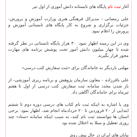
آغاز
ثبت نام
پایگاه های تابستانه دانش آموزی از اول تیر
علی رمضانی - مدیركل فرهنگی هنری وزارت آموزش و پرورش-
جزئیات برگزاری و شروع به كار پایگاه های تابستانی آموزش و
پرورش را اعلام نمود.
وی در این زمینه اظهار نمود: ۳۰ هزار پایگاه تابستانی در نظر گرفته
شده تا چهار میلیون دانش آموز تحت پوشش برنامه های مهارت
محور قرار بگیرند.
مهلتی باردیگر به جاماندگان برای «ثبت سفارش كتب درسی»
علی باقرزاده - معاون سازمان پژوهش و برنامه ریزی آموزشی- از
باز شدن مجدد سامانه ثبت سفارش كتب درسی از اول تا هفتم
تیرماه برای جاماندگان آگاهی داد.
وی با اشاره به اینكه ثبت نام كتاب های درسی دوره دوم تا ششم
ابتدایی از ۲۰ فروردین تا ۲۰ خردادماه انجام شد، اظهار نمود: برخی
استان ها نتوانستند ثبت نام كنند، به سبب اینكه سامانه «سناد» چند
روزی تعطیل و مبتلا به اختلال شده بود.
بیابان های ایران در حال پیش روی