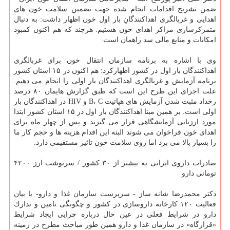
ضمن تشریح اقدامات انجام شده جهت تضمین سلامت خون های
اهدایی و غربالگری اهداكنندگانِ بار اول خون اظهار داشت: به دنبال
متمركزسازی مراكز اهدای خون هستیم. هرچند كه هم اكنون كمبود
امكانات و منابع مالی سد راهمان است.
وی با اشاره به برنامه سازمان انتقال خون برای غربالگری
اهداكنندگان بار اول در كشور اظهاركرد: هم اكنون در ۱۵ استان كشور
برنامه آزمایش و غربالگری اهداكنندگان بار اولی را انجام می دهیم.
علت اجرای این طرح این است كه طبق گزارش هایمان ۸۰ درصد
رخداد مثبت شدن آزمایش های هپاتیت B، C و HIV در اهداكنندگان بار
اولی است. بر همین مبنا اهداكنندگان بار اول در ۱۵ استان كشور ابتدا
مورد ارزیابی آزمایشگاهی قرار می گیرند و پس از چهار ماه برای
اهدای خون فراخوان می شوند البته این اقدام هزینه ها و حجم كار ما
را بسیار بالا می برد اما روی سلامت خون تاثیر مستقیمی دارد.
صادرات داروی ایرانی به بیشتر از ۳۰ كشور / سرنوشت ارز ۴۲۰۰
تومانی دارو
دكتر محمدرضا شانه ساز - سرپرست سازمان غذا و دارو- با بیان
فعالیت ۱۲۰ كارخانه داروسازی در كشور و چگونگی تامین و تدارك
دارو در شرایط فعلی در عین حال درباره چرایی ایجاد شرایط
«قرارگاه» در سازمان غذا و دارو همین طور مباحث مطرح در زمینه