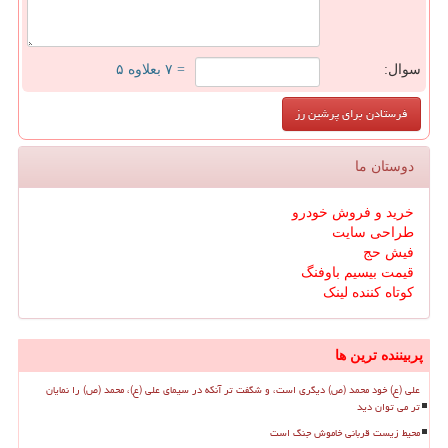
سوال:
= ۷ بعلاوه ۵
دوستان ما
خرید و فروش خودرو
طراحی سایت
فیش حج
قیمت بیسیم باوفنگ
کوتاه کننده لینک
پربیننده ترین ها
علی (ع) خود محمد (ص) دیگری است، و شگفت تر آنکه در سیمای علی (ع)، محمد (ص) را نمایان
تر می توان دید
محیط زیست قربانی خاموش جنگ است