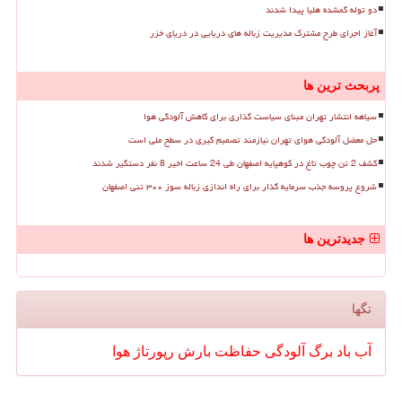
دو توله گمشده هلیا پیدا شدند
آغاز اجرای طرح مشترک مدیریت زباله های دریایی در دریای خزر
پربحث ترین ها
سیاهه انتشار تهران مبنای سیاست گذاری برای کاهش آلودگی هوا
حل معضل آلودگی هوای تهران نیازمند تصمیم گیری در سطح ملی است
کشف 2 تن چوب تاغ در کوهپایه اصفهان طی 24 ساعت اخیر 8 نفر دستگیر شدند
شروع پروسه جذب سرمایه گذار برای راه اندازی زباله سوز ۳۰۰ تنی اصفهان
جدیدترین ها
تگها
آب
باد
برگ
آلودگی
حفاظت
بارش
رپورتاژ
هوا