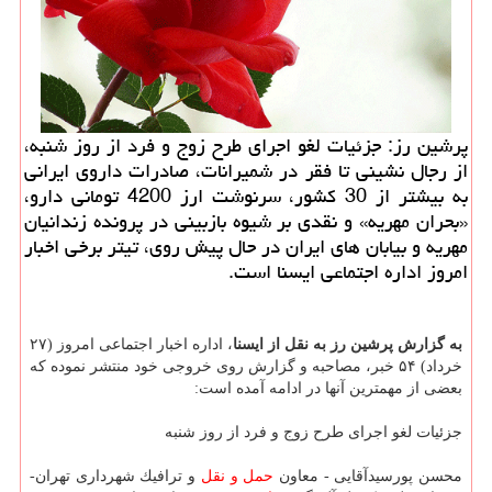
پرشین رز: جزئیات لغو اجرای طرح زوج و فرد از روز شنبه،
از رجال نشینی تا فقر در شمیرانات، صادرات داروی ایرانی
به بیشتر از 30 كشور، سرنوشت ارز 4200 تومانی دارو،
«بحران مهریه» و نقدی بر شیوه بازبینی در پرونده زندانیان
مهریه و بیابان های ایران در حال پیش روی، تیتر برخی اخبار
امروز اداره اجتماعی ایسنا است.
به گزارش پرشین رز به نقل از ایسنا
، اداره اخبار اجتماعی امروز (۲۷
خرداد) ۵۴ خبر، مصاحبه و گزارش روی خروجی خود منتشر نموده كه
بعضی از مهمترین آنها در ادامه آمده است:
جزئیات لغو اجرای طرح زوج و فرد از روز شنبه
محسن پورسیدآقایی - معاون
حمل و نقل
و ترافیك شهرداری تهران-