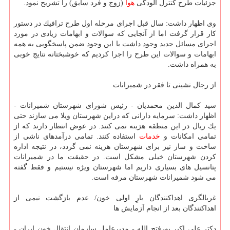
جزئیات طرح كنترل آلودگی
هوا
(زوج و فرد سابق) را تشریح نمود.
وی اظهار داشت: سال قبل اجرای مرحله اول طرح ترافیك در دستور
كار قرار گرفت اما از آنجایی كه سوالات و ابهامات زیادی در مورد
اجرای مسائل جدید وجود داشت با این وجود ضمن پاسخگویی به همه
ابهامات و سوالات این طرح را اجرا كردیم كه خوشبختانه نتایج خوبی
به همراه داشت.
از رجال نشینی تا فقر در شمیرانات
سید كمال الدین محمدیان - رئیس شورای شهرستان شمیرانات -
اظهار داشت: سرمایه دارانی كه دراین شهرستان ویلا می سازند حتی
یك ریال در این منطقه هزینه نمی كنند. در عوض انتظار دارند كه از
تمامی امكانات و
خدمات
استفاده كنند. تمامی درآمدهای ناشی از
ساخت و ساز نیز برای شهرستان هزینه نمی گردد، در نتیجه اداره
كردن شهرستان خیلی مشكل است. در حقیقت ما در شمیرانات
پتانسیل های بسیاری داریم اما شهرستان ویژه نیستیم و فقط گفته
می شود شمیرانات شهرستان مرفه است.
غربالگری اهداكنندگان بارِ اولی خون/ عدم بازگشت نیمی از
اهداكنندگان بعد از انجام آزمایش ها
دكتر علی اكبر پورفتح الله - مدیرعامل سازمان انتقال خون ایران -