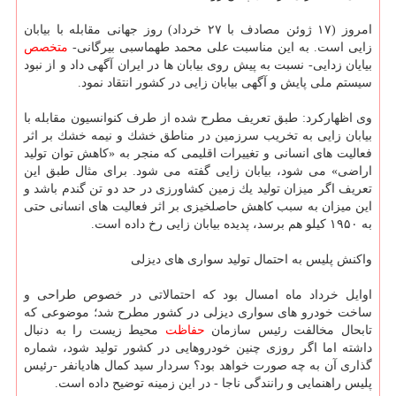
امروز (۱۷ ژوئن مصادف با ۲۷ خرداد) روز جهانی مقابله با بیابان
زایی است. به این مناسبت علی محمد طهماسبی بیرگانی-
متخصص
بیایان زدایی- نسبت به پیش روی بیابان ها در ایران آگهی داد و از نبود
سیستم ملی پایش و آگهی بیابان زایی در كشور انتقاد نمود.
وی اظهاركرد: طبق تعریف مطرح شده از طرف كنوانسیون مقابله با
بیابان زایی به تخریب سرزمین در مناطق خشك و نیمه خشك بر اثر
فعالیت های انسانی و تغییرات اقلیمی كه منجر به «كاهش توان تولید
اراضی» می شود، بیابان زایی گفته می شود. برای مثال طبق این
تعریف اگر میزان تولید یك زمین كشاورزی در حد دو تن گندم باشد و
این میزان به سبب كاهش حاصلخیزی بر اثر فعالیت های انسانی حتی
به ۱۹۵۰ كیلو هم برسد، پدیده بیابان زایی رخ داده است.
واكنش پلیس به احتمال تولید سواری های دیزلی
اوایل خرداد ماه امسال بود كه احتمالاتی در خصوص طراحی و
ساخت خودرو های سواری دیزلی در كشور مطرح شد؛ موضوعی كه
تابحال مخالفت رئیس سازمان
حفاظت
محیط زیست را به دنبال
داشته اما اگر روزی چنین خودروهایی در كشور تولید شود، شماره
گذاری آن به چه صورت خواهد بود؟ سردار سید كمال هادیانفر -رئیس
پلیس راهنمایی و رانندگی ناجا - در این زمینه توضیح داده است.