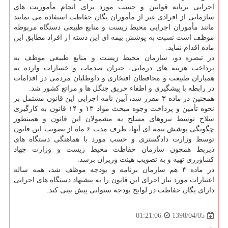
اجرایی برپایه قوانین و حسب مورد برای انجام مأموریت های
سازمانی از افرادی غیر از مأموران یگان حفاظت استفاده می نمایند
مانند مأموران اجرایی محیط زیست و منابع طبیعی دستگاه مربوطه
موظف است نسبت به پوشش بیمه ای این دسته از افراد مطابق این
ماده اقدام نماید.
در تبصره دو، سازمان محیط زیست و منابع طبیعی موظف به
پرداخت هزینه های درمانی، جبران صدمات و خسارات وارده به
همیاران طبیعت و محافظان افتخاری و داوطلبان مردمی در اقدامات
در رابطه با پیشگیری و اطفاء حریق جنگل ها و مراتع كشور شد.
همچنین در ماده ۳ مقرر شد، آیین نامه اجرایی این قانون مشتمل بر
نحوه تأمین و پرداخت وجوه مبحث مواد ۱۳ و ۱۴ قانون به كارگیری
سلاح توسط نیروهای مسلح به مشمولان این قانون و همینطور
چگونگی پوشش بیمه ای آنها، ظرف مدت ۶ ماه از تصویب این قانون
توسط وزارت دادگستری و حسب مورد با هماهنگی دستگاه های
ذیربط همچون سازمان حفاظت محیط زیست و وزارت جهاد
كشاورزی تهیه و به تصویب هیئت وزیران برسد.
در ماده ۴ هم سازمان برنامه و بودجه موظف شد، همه ساله
اعتبارات مورد نیاز اجرای این قانون را به پیشنهاد دستگاه های اجرایی
دارای یگان حفاظت در لوایح بودجه سنواتی پیش بینی كند.
1398/04/05
01:21:06