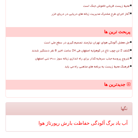
محیط زیست قربانی خاموش جنگ است
آغاز اجرای طرح مشترک مدیریت زباله های دریایی در دریای خزر
پربحث ترین ها
حل معضل آلودگی هوای تهران نیازمند تصمیم گیری در سطح ملی است
کشف 2 تن چوب تاغ در کوهپایه اصفهان طی 24 ساعت اخیر 8 نفر دستگیر شدند
شروع پروسه جذب سرمایه گذار برای راه اندازی زباله سوز ۳۰۰ تنی اصفهان
فرهنگ محیط زیست به برنامه های مذهبی راه می یابد
جدیدترین ها
تگها
آب
باد
برگ
آلودگی
حفاظت
بارش
رپورتاژ
هوا