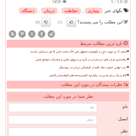
5450
5
/
5.0
تگهای خبر:
بیماری
,
حفاظت
,
درمان
,
دستگاه
این مطلب را می پسندید؟
(0)
(1)
X
تازه ترین مطالب مرتبط
کشف 2 تن چوب تاغ در کوهپایه اصفهان طی 24 ساعت اخیر 8 نفر دستگیر شدند
رهاسازی مرال های ارسباران در گرو بررسیهای علمی و مشارکت جوامع محلی
ثبت جهانی الموت نماد اقتدار فرهنگی ایران در یونسکو
گام بزرگ برای مدیریت یکپارچه اکوسیستم های کوهستانی کشور
نظرات بینندگان در مورد این مطلب
نظر شما در مورد این مطلب
نام:
ایمیل:
نظر: