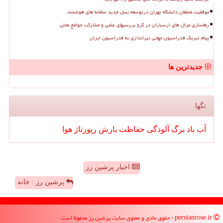
موفقیت محققان دانشگاه تهران درتوسعه نسل جدید سامانه های هوشمند
رهاسازی مرال های ارسباران در گرو بررسیهای علمی و مشارکت جوامع محلی
پیام تبریک فدراسیون جهانی تیراندازی به فدراسیون ایران
جدیدترین ها
تگها
آب
باد
برگ
آلودگی
حفاظت
بارش
رپورتاژ
هوا
اخبار پرشین رز
پرشین رز : خانه
persianrose.ir - حقوق مادی و معنوی سایت پرشین رز محفوظ است