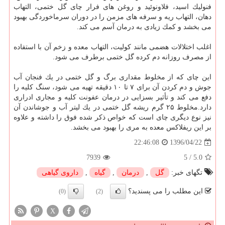
فنولیك اسید، فلاونوئید و روغن های فرار چای گل ختمی، التهاب
دهان، التهاب ریه و سرفه های مزمن را در دوران سرماخوردگی بهبود
می بخشد و كمك زیادی به درمان آسم می كند.
اغلب اختلالات هضمی مانند كولیت، التهاب معده و زخم آن با استفاده
از مصرف روزانه دم كرده گل ختمی برطرف می شود.
این چای كه از مخلوط مقداری برگ و گل ختمی در یك فنجان آب
جوش و دم كردن آن برای ۷ تا ۱۰ دقیقه تهیه می شود، سنگ كلیه را
دفع می كند و تأثیر بسزایی در درمان عفونت كلیه و مجاری ادراری
دارد.مخلوط ۲۵ گرم ریشه گل ختمی در یك لیتر آب و جوشاندن آن
نیز نوع دیگری چای است كه خواص ذكر شده فوق را داشته و علاوه
بر این ریفلاكس معده به مری را بهبود می بخشد.
1396/04/22
22:46:08
7939
5
/
5.0
تگهای خبر:
گل
,
درمان
,
گیاه
,
داروی گیاهی
این مطلب را می پسندید؟
(0)
(2)
X