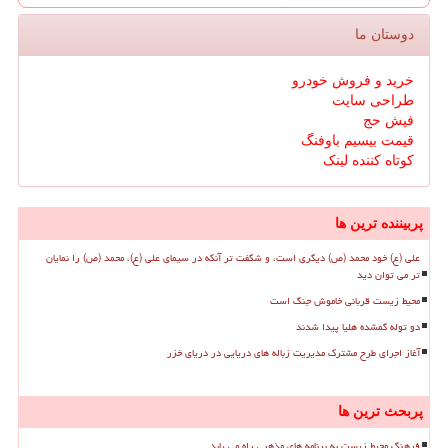
دوستان ما
خرید و فروش خودرو
طراحی سایت
فیش حج
قیمت بیسیم باوفنگ
کوتاه کننده لینک
پربیننده ترین ها
علی (ع) خود محمد (ص) دیگری است، و شگفت تر آنکه در سیمای علی (ع)، محمد (ص) را نمایان
تر می توان دید
محیط زیست قربانی خاموش جنگ است
دو توله گمشده هلیا پیدا شدند
آغاز اجرای طرح مشترک مدیریت زباله های دریایی در دریای خزر
پربحث ترین ها
فرهنگ محیط زیست به برنامه های مذهبی راه می یابد