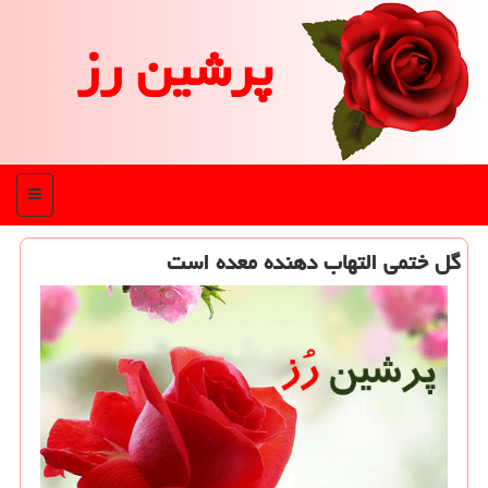
پرشین رز
منو
گل ختمی التهاب دهنده معده است