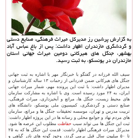
به گزارش پرشین رز مدیركل میراث فرهنگی، صنایع دستی
و گردشگری مازندران اظهار داشت: پس از باغ عباس آباد
بهشهر، جنگل های هیركانی دومین میراث جهانی استان
مازندران در یونسكو، به ثبت رسید.
سیف الله فرزانه در گفتگو با خبرنگار مهر با اشاره به ثبت جهانی
جنگل های هیركانی ضمن قدردانی از زحمات ۱۳ ساله كارشناسان و
مدیران اظهار داشت: با ثبت این پرونده مهم، شمار میراث جهانی
ایران، به ۲۴ مورد رسیده است. وی با اشاره به مشاركت سازمان
های محیط زیست، جنگل ها، مراتع و آبخیزداری، میراث فرهنگی،
صنایع دستی و گردشگری، كمیسیون ملی یونسكو، دانشگاه های
تربیت مدرس و تهران، موسسه تحقیقات جنگل ها و مراتع، سازمان
های مردم نهاد و جوامع محلی و رسانه ها در این پروژه اظهار داشت:
ثبت این جنگل ها می تواند سبب
حفاظت
مطلوب این عرصه ها شود.
مدیركل میراث فرهنگی اظهار داشت: قدمت این جنگل ها كه به ۲۵
تا ۵۰ میلیون سال قبل برمی گردد، وجود گونه های نادر گیاهی و