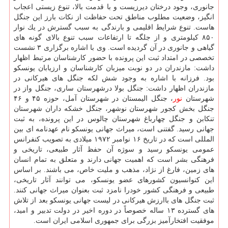
جانوری، وجود درختان دیرزیست و با قدمت بالا، تنوع زیستی اعجاب
انگیز، وضعیت مطلوب مناطق تحت حفاظت از نكات بارز این جنگل
هاست. تنوع شرایط اقلیمی و بارندگی به سبب گسترش در یك نوار
۸۵۰ كیلومتری و از جلگه تا ارتفاعات سبب تنوع بالای گونه های
گیاهی و جانوری در آن گردیده است. وی با اشاره برگزاری ۳ نشست
تخصصی در امتداد ثبت این پرونده با حضور كارشناسان مرتبط اظهار
داشت: مازندران در دو نوبت میزبان كارشناسان و ارزیابان یونسكو
بود. فرزانه با اشاره به وجود شش لكه جنگل های هیركانی در
مازندران اظهار داشت: جنگل بولا درشهرستان ساری، جنگل واز در
شهرستان
نور
، جنگل الیمستان در شهرستان آمل، حوزه ۴۵ و ۴۶
جنگل بخش كجور شهرستان نوشهر، جنگل خشكه داران شهرستان
تنكابن و جنگل چهارباغ شهرستان چالوس در این پرونده، به ثبت
جهانی رسید. گفتنی است، میراث جهانی یونسكو نام عهدنامه ای بین
المللی است كه در تاریخ ۱۶ نوامبر ۱۹۷۲ میلادی به تصویب كنفرانس
عمومی یونسكو رسید و سوژه آن حفظ آثار طبیعی، تاریخی و
فرهنگی بشر است كه اهمیت جهانی دارند و متعلق به تمام انسان
های زمین، فارغ از نژاد، مذهب و ملیت خاص، می باشند. بر اساس
این كنوانسیون كشورهای عضو یونسكو، می توانند آثار تاریخی،
طبیعی و فرهنگی كشور خودرا نامزد ثبت بعنوان میراث جهانی كنند.
ثبت جنگل های باارزش هیركانی در لیست جهانی یونسكو بعد از تلاش
های گسترده ۱۳ ساله خصوصاً در دوره اخیر در دولت تدبیر و امید،
موفقیت افتخارآمیز بزرگی برای جمهوری اسلامی ایران است.