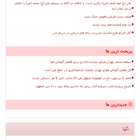
علی (ع) خود محمد (ص) دیگری است، و شگفت تر آنکه در سیمای علی (ع)، محمد (ص) را نمایان
تر می توان دید
محیط زیست قربانی خاموش جنگ است
دو توله گمشده هلیا پیدا شدند
آغاز اجرای طرح مشترک مدیریت زباله های دریایی در دریای خزر
پربحث ترین ها
سیاهه انتشار تهران مبنای سیاست گذاری برای کاهش آلودگی هوا
حل معضل آلودگی هوای تهران نیازمند تصمیم گیری در سطح ملی است
کشف 2 تن چوب تاغ در کوهپایه اصفهان طی 24 ساعت اخیر 8 نفر دستگیر شدند
شروع پروسه جذب سرمایه گذار برای راه اندازی زباله سوز ۳۰۰ تنی اصفهان
جدیدترین ها
تگها