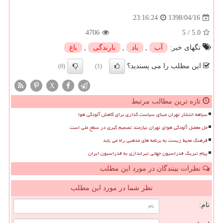
1398/04/16
23:16:24
4706
5
/
5.0
تگهای خبر:
آب
,
باد
,
بارندگی
,
باغ
این مطلب را می پسندید؟
(0)
(1)
X
تازه ترین مطالب مرتبط
سیاهه انتشار تهران مبنای سیاست گذاری برای کاهش آلودگی هوا
حل معضل آلودگی هوای تهران نیازمند تصمیم گیری در سطح ملی است
فرهنگ محیط زیست به برنامه های مذهبی راه می یابد
پیام تبریک فدراسیون جهانی تیراندازی به فدراسیون ایران
نظرات بینندگان در مورد این مطلب
نظر شما در مورد این مطلب
نام: