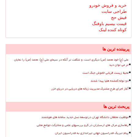
خرید و فروش خودرو
طراحی سایت
فیش حج
قیمت بیسیم باوفنگ
کوتاه کننده لینک
پربیننده ترین ها
علی (ع) خود محمد (ص) دیگری است، و شگفت تر آنکه در سیمای علی (ع)، محمد (ص) را نمایان
تر می توان دید
محیط زیست قربانی خاموش جنگ است
دو توله گمشده هلیا پیدا شدند
آغاز اجرای طرح مشترک مدیریت زباله های دریایی در دریای خزر
پربحث ترین ها
موفقیت محققان دانشگاه تهران درتوسعه نسل جدید سامانه های هوشمند
رهاسازی مرال های ارسباران در گرو بررسیهای علمی و مشارکت جوامع محلی
پیام تبریک فدراسیون جهانی تیراندازی به فدراسیون ایران