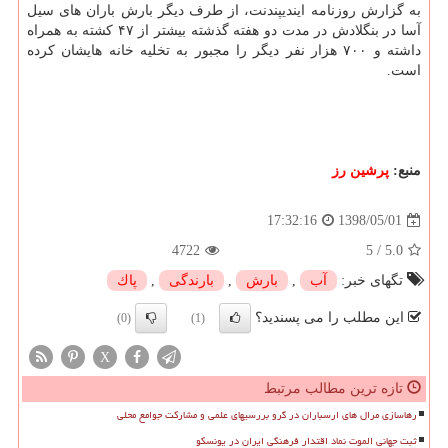
به گزارش روزنامه ایندیپندنت، از طرف دیگر بارش باران های سیل
آسا در بنگلادش در مدت دو هفته گذشته بیشتر از ۴۷ كشته به همراه
داشته و ۷۰۰ هزار نفر دیگر را مجبور به تخلیه خانه هایشان كرده
است.
منبع:
پرشین رز
1398/05/01
17:32:16
4722
5
/
5.0
تگهای خبر:
آب
,
بارش
,
بارندگی
,
پاك
این مطلب را می پسندید؟
(0)
(1)
X
تازه ترین مطالب مرتبط
رهاسازی مرال های ارسباران در گرو بررسیهای علمی و مشارکت جوامع محلی
ثبت جهانی الموت نماد اقتدار فرهنگی ایران در یونسکو