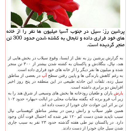
پرشین رز: سیل در جنوب آسیا میلیون ها نفر را از خانه
های خود فراری داده و تابحال به كشته شدن حدود 300 تن
منجر گردیده است.
به گزارش پرشین رز به نقل از ایسنا، وقوع سیلاب در بخش هایی از
هند، نپال، بنگلادش و پاكستان به كشته شدن بیشتر از ۳۰۰ تن منجر
شده و میلیون ها نفر دیگر را از خانه های خود فراری داده است.
به رغم كاهش بارندگی ها و پایین رفتن سطح
آب
در بعضی از مناطق
سیل زده، تلفات این حادثه طبیعی در این منطقه در پنج روز اخیر
افزایش دو برابری داشته است.
بارش
باران و طغیان رودخانه ها بخش های وسیعی از شرق هند را به
زیر آب فرو برده كه بگفته مقامات محلی در ایالت «بیهار» حدود ۱۰۲
تن بر اثر این حوادث جان خودرا از دست داده اند.
همین طور سیلاب و رانش زمین در بیشتر مناطق كوهستانی نپال
سبب ناپدید شدن دست كم ۱۲۰ نفر شده كه احتمال فوت آنان وجود
دارد. در پاكستان نیز طی هفته گذشته حدود ۲۳ نفر به سبب جاری
شدن سیل جان خودرا از دست دادند.