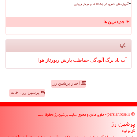
آمپول های لاغری در باشگاه ها و مراکز زیبایی
جدیدترین ها
تگها
آب
باد
برگ
آلودگی
حفاظت
بارش
رپورتاژ
هوا
اخبار پرشین رز
پرشین رز : خانه
persianrose.ir - حقوق مادی و معنوی سایت پرشین رز محفوظ است
پرشین رز
گل و گیاه
به پرشین رز، جایی که گل ها فقط زیبا نیستند، بلکه سخنگوی طبیعت اند، خوش آمدید! فراتر از