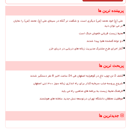
پربیننده ترین ها
علی (ع) خود محمد (ص) دیگری است، و شگفت تر آنکه در سیمای علی (ع)، محمد (ص) را نمایان
تر می توان دید
محیط زیست قربانی خاموش جنگ است
دو توله گمشده هلیا پیدا شدند
آغاز اجرای طرح مشترک مدیریت زباله های دریایی در دریای خزر
پربحث ترین ها
کشف 2 تن چوب تاغ در کوهپایه اصفهان طی 24 ساعت اخیر 8 نفر دستگیر شدند
شروع پروسه جذب سرمایه گذار برای راه اندازی زباله سوز ۳۰۰ تنی اصفهان
فرهنگ محیط زیست به برنامه های مذهبی راه می یابد
موفقیت محققان دانشگاه تهران درتوسعه نسل جدید سامانه های هوشمند
جدیدترین ها