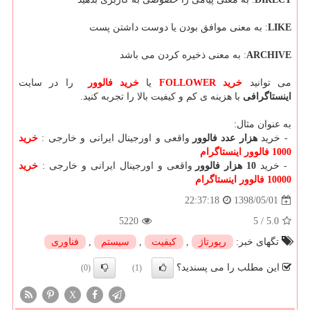
LIKE
: به معنی موافق بودن یا دوست داشتن پست
ARCHIVE
: به معنی ذخیره کردن می باشد
می توانید
خرید FOLLOWER
یا
خرید فالوور
را در سایت
اینستاگرافی
با هزینه ی کم و کیفیت بالا را تجربه کنید.
به عنوان مثال:
- خرید
هزار عدد فالوور
واقعی و اورجینال ایرانی و خارجی :
خرید
1000 فالوور اینستاگرام
- خرید
10 هزار فالوور
واقعی و اورجینال ایرانی و خارجی :
خرید
10000 فالوور اینستاگرام
1398/05/01
22:37:18
5220
5
/
5.0
تگهای خبر:
رپورتاژ
,
كیفیت
,
سیستم
,
فناوری
این مطلب را می پسندید؟
(0)
(1)
X