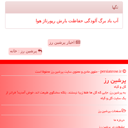
تگها
آب
باد
برگ
آلودگی
حفاظت
بارش
رپورتاژ
هوا
اخبار پرشین رز
پرشین رز : خانه
persianrose.ir - حقوق مادی و معنوی سایت پرشین رز محفوظ است
پرشین رز
گل و گیاه
به پرشین رز، جایی که گل ها فقط زیبا نیستند، بلکه سخنگوی طبیعت اند، خوش آمدید! فراتر از
یک سایت گل و گیاه
صفحات پرشین رز
درباره ما
تبلیغات در پرشین رز