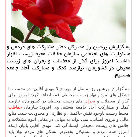
به گزارش پرشین رز مدیركل دفتر مشاركت های مردمی و
مسئولیت های اجتماعی سازمان حفاظت محیط زیست اظهار
داشت: امروز برای گذر از معضلات و بحران های زیست
محیطی در كشورمان، نیازمند كمك و مشاركت آحاد جامعه
هستیم.
به گزارش پرشین رز به نقل از مهر، ژیلا مهدی آقایی، در نشست با
تشكل های مردم نهاد زیست محیطی قم، اضافه كرد: امروز برای
گذر از معضلات و
بحران
های زیست محیطی در كشورمان، نیازمند
كمك و مشاركت آحاد جامعه هستیم. وی افزود: سازمان
حفاظت
محیط زیست باوجود نقش حاكمیتی و نظارتی و محدودیت شدید منابع
مالی و نیروی انسانی، نمی تواند به تنهایی در مقابل انبوه مشكلات و
چالش های زیست محیطی ایستادگی كند. مهدی آقایی بابیان اینكه
امروز همه مردم و مسئولان بخصوص تشكل های مردم نهاد باید