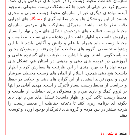
سازمان حفاظت محیط زیست را در حوزه های گوناگون یاری كنند،
تصریح كرد: در خیلی از حوزه ها كه مشكلات زیست محیطی به وجود
آمده، نهادهای دیگری غیر از سازمان محیط زیست متولی و مجری
هستند، از این رو تشكل ها باید در مطالبه گری از
دستگاه
های اجرایی
دقت نظر داشته باشند. مدیركل مشاركت های مردمی سازمان
محیط زیست فعالیت های خودجوش تشكل های مردم نهاد را بسیار
پرارزش دانست و اظهار داشت: این دغدغه مندی نسبت به طبیعت و
محیط زیست، باید همراه با علم و دانش و آگاهی باشد تا با این
پشتوانه تخصصی، گروه های مخاطب آنرا پذیرفته و مسئولان مجبور
به پاسخگویی باشند. وی با اشاره به ظرفیت های گسترده علمی و
آموزشی در عرصه های دینی و مذهبی در استان قم، تشكل های
مردم نهاد را به بهره مندی از این ظرفیت ها سفارش كرد و اظهار
داشت: هیچ دینی همچون اسلام از المان های زیست محیطی سرشار
نبوده و بدون تردید استفاده از این گزاره های دینی و اخلاقی در حفظ
و حراست از محیط زیست بسیار تأثیرگذار است. مهدی آقایی در انتها
بر لزوم كمك و یاری مردم و مسئولان برای حفاظت از طبیعت و
محیط زیست تاكید كرد و اظهار داشت: تشكل های مردم نهاد باید
بگونه ای برنامه ریزی كنند تا دغدغه حفاظت از محیط زیست را
هرچه بیشتر در بین مردم و گروه های تأثیرگذار بوجود آورده و توسعه
دهند.
منبع:
پرشین رز