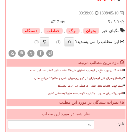
1398/05/10
00:39:06
4717
5
/
5.0
تگهای خبر:
بحران
,
برگ
,
حفاظت
,
دستگاه
این مطلب را می پسندید؟
(0)
(1)
X
تازه ترین مطالب مرتبط
کشف 2 تن چوب تاغ در کوهپایه اصفهان طی 24 ساعت اخیر 8 نفر دستگیر شدند
رهاسازی مرال های ارسباران در گرو بررسیهای علمی و مشارکت جوامع محلی
ثبت جهانی الموت نماد اقتدار فرهنگی ایران در یونسکو
گام بزرگ برای مدیریت یکپارچه اکوسیستم های کوهستانی کشور
نظرات بینندگان در مورد این مطلب
نظر شما در مورد این مطلب
نام: