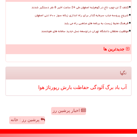
کشف 2 تن چوب تاغ در کوهپایه اصفهان طی 24 ساعت اخیر 8 نفر دستگیر شدند
شروع پروسه جذب سرمایه گذار برای راه اندازی زباله سوز ۳۰۰ تنی اصفهان
فرهنگ محیط زیست به برنامه های مذهبی راه می یابد
موفقیت محققان دانشگاه تهران درتوسعه نسل جدید سامانه های هوشمند
جدیدترین ها
تگها
آب
باد
برگ
آلودگی
حفاظت
بارش
رپورتاژ
هوا
اخبار پرشین رز
پرشین رز : خانه