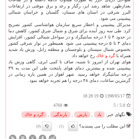
بعدازظهر، شاهد رشد ابر، رگبار و رعد و برق موقتی در ارتفاعات
البرز شرقی در استان های سمنان، گلستان و خراسان شمالی
پیشبینی می شود.
مدیركل پیشبینی و اخطار سریع سازمان هواشناسی كشور تصریح
كرد: طی سه روز آینده برای شرق و شمال شرق كشور، كاهش دما
در حدود ۴ تا ۶ درجه سانتیگراد و در سواحل شمالی كشور، افزایش
دمای ۳ تا ۵ درجه پیشبینی می شود. همینطور در نوار شرقی كشور
بخصوص شمال سیستان و بلوچستان و منطقه زابل، وزش باد شدید
همراه با
گرد و خاك
رخ خواهد داد.
هوای تهران از امروز تا شنبه، صاف تا كمی ابری، گاهی وزش باد
پیشبینی شده و بیشترین دمای هوای پایتخت طی این مدت به ۳۹
درجه سانتیگراد خواهد رسید. شهر اهواز در همین بازه زمانی در
گرمترین ساعات، دمای ۴۸ درجه را هم تجربه خواهد نمود.
1398/05/17
18:28:19
4769
5
/
5.0
تگهای خبر:
باد
,
بارش
,
بارندگی
,
گرد و خاك
این مطلب را می پسندید؟
(0)
(1)
X