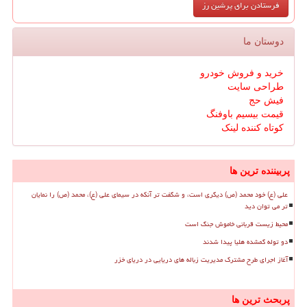
دوستان ما
خرید و فروش خودرو
طراحی سایت
فیش حج
قیمت بیسیم باوفنگ
کوتاه کننده لینک
پربیننده ترین ها
علی (ع) خود محمد (ص) دیگری است، و شگفت تر آنکه در سیمای علی (ع)، محمد (ص) را نمایان
تر می توان دید
محیط زیست قربانی خاموش جنگ است
دو توله گمشده هلیا پیدا شدند
آغاز اجرای طرح مشترک مدیریت زباله های دریایی در دریای خزر
پربحث ترین ها