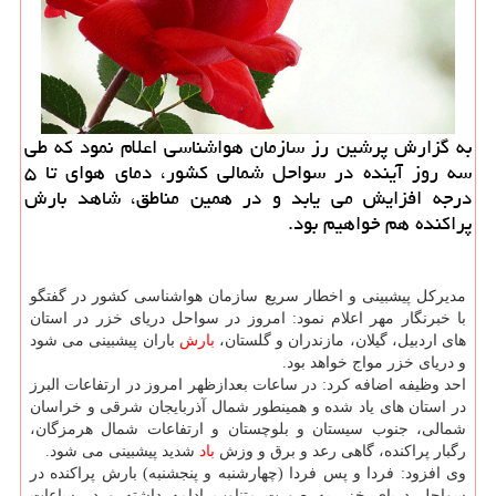
به گزارش پرشین رز سازمان هواشناسی اعلام نمود كه طی
سه روز آینده در سواحل شمالی كشور، دمای هوای تا ۵
درجه افزایش می یابد و در همین مناطق، شاهد بارش
پراكنده هم خواهیم بود.
مدیركل پیشبینی و اخطار سریع سازمان هواشناسی كشور در گفتگو
با خبرنگار مهر اعلام نمود: امروز در سواحل دریای خزر در استان
های اردبیل، گیلان، مازندران و گلستان،
بارش
باران پیشبینی می شود
و دریای خزر مواج خواهد بود.
احد وظیفه اضافه كرد: در ساعات بعدازظهر امروز در ارتفاعات البرز
در استان های یاد شده و همینطور شمال آذربایجان شرقی و خراسان
شمالی، جنوب سیستان و بلوچستان و ارتفاعات شمال هرمزگان،
رگبار پراكنده، گاهی رعد و برق و وزش
باد
شدید پیشبینی می شود.
وی افزود: فردا و پس فردا (چهارشنبه و پنجشنبه) بارش پراكنده در
سواحل دریای خزر به صورت متناوب ادامه داشته و در ساعات