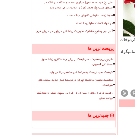
علی (ع) خود محمد (ص) دیگری است، و شگفت تر آنکه در
سیمای علی (ع)، محمد (ص) را نمایان تر می توان دید
محیط زیست قربانی خاموش جنگ است
دو توله گمشده هلیا پیدا شدند
آغاز اجرای طرح مشترک مدیریت زباله های دریایی در دریای خزر
ردوخاك
پربحث ترین ها
شبینی شده و بیشترین دمای هوای پایتخت طی این مدت به ۳۶ درجه سانتیگراد
شروع پروسه جذب سرمایه گذار برای راه اندازی زباله سوز
۳۰۰ تنی اصفهان
فرهنگ محیط زیست به برنامه های مذهبی راه می یابد
موفقیت محققان دانشگاه تهران درتوسعه نسل جدید سامانه های
هوشمند
رهاسازی مرال های ارسباران در گرو بررسیهای علمی و مشارکت
جوامع محلی
جدیدترین ها