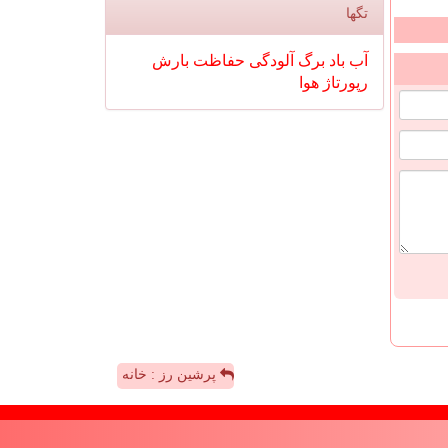
تگها
آب
باد
برگ
آلودگی
حفاظت
بارش
رپورتاژ
هوا
پرشین رز : خانه