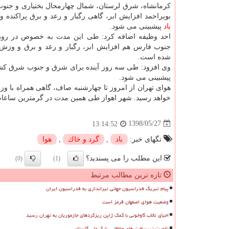
كرمانشاه، شرق لرستان، شمال چهارمحال بختیاری و جنوب 
بویراحمد افزایش ابر، گاهی رگبار و رعد و برق پراكنده 
باد
پیشبینی می شود.
احد وظیفه اضافه كرد: طی این مدت به خصوص در روز 
جنوب فارس هم افزایش ابر، رگبار و رعد و برق و وزش ب
شده است.
وی افزود: طی سه روز آینده برای شرق و جنوب شرق كش
پیشبینی می شود.
خواهد رسید. شهر اهواز طی همین مدت در گرمترین ساعات دمای ۴۷ درجه را هم تجربه خ
1398/05/27
13:14:52
تگهای خبر:
باد
,
گرد و خاك
,
هوا
این مطلب را می پسندید؟
(0)
(1)
تازه ترین مطالب مرتبط
پیام تبریک فدراسیون جهانی تیراندازی به فدراسیون ایران
وضعیت هوای اصفهان قرمز است
احیای تالاب گاوخونی با کمک ژاپن ریزگردهای جازموریان به تهران رسید
تقویت زیرساخت های حفاظتی پارک ملی گلستان