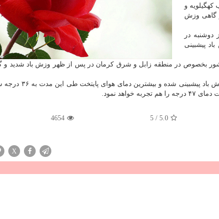
كهگیلویه و
و گاهی وزش
دوشنبه در
اد پیشبینی
ور بخصوص در منطقه زابل و شرق كرمان در پس از ظهر وزش باد شدید و گ
هوای تهران از امروز تا چهارشنبه صاف، گاهی همراه با وزش باد پی
واهد نمود.
4654
5
/
5.0
X