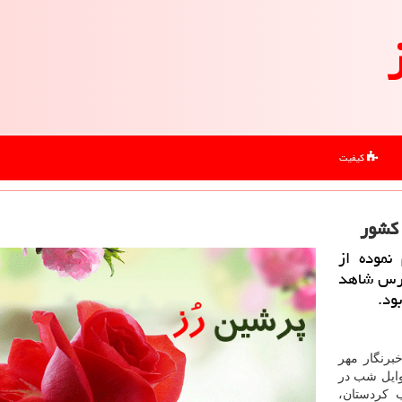
کیفیت
 كشور
نموده از
اگرس شاهد
ود.
برنگار مهر
اوایل شب در
 كردستان،