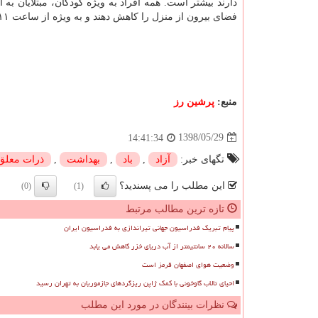
دارند بیشتر است. همه افراد به ویژه كودكان، مبتلایان به
فضای بیرون از منزل را كاهش دهند و به ویژه از ساعت ۱۱ بامداد تا ۱۶تا حد امكان در فضای
منبع:
پرشین رز
1398/05/29
14:41:34
تگهای خبر:
آزاد
,
باد
,
بهداشت
,
ذرات معلق
این مطلب را می پسندید؟
(0)
(1)
تازه ترین مطالب مرتبط
پیام تبریک فدراسیون جهانی تیراندازی به فدراسیون ایران
سالانه ۲۰ سانتیمتر از آب دریای خزر کاهش می یابد
وضعیت هوای اصفهان قرمز است
احیای تالاب گاوخونی با کمک ژاپن ریزگردهای جازموریان به تهران رسید
نظرات بینندگان در مورد این مطلب