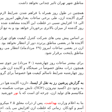
مناطق شهر تهران تاثیر چندانی نخواهد داشت.
همچنین در طول روز همراه با فراهم شدن شرایط لازم
الی ۱۸ افزایش نسبی در غلظت این آلاینده مشاهده شده
روز گذشته از میزان بالاتری برخوردار خواهد بود و به تب
بر اساس پیش بینی های شركت كنترل كیفیت هوای تهران
آلاینده ها در بعضی مناطق پرتردد دور از انتظار نخواهد بو
ازن در بعضی ساعات امروز (۲۹
مناطق پایتخت برقرار شود.
برای بیشتر ساعات روز چها
همچون ذرات معلق خصوصاً در صبحگاه و آلاینده ازن طی
روز چهارشنبه شرایط ناسالم كیفیت هوا خصوصاً برای گرو
به گزارش پرشین رز به نقل از ایسنا،
«ازن» آلاینده هوا 
به وجود دی اكسید نیتروژن (NO۲
مكانیسم های تولید ازن، چرخه ای است كه با
نور
خورشید ار
بنا به اعلام وزارت
بهداشت
، پس از 
آسم و كودكان. زمانی كه غلظت ازن افزایش می یابد، احتم