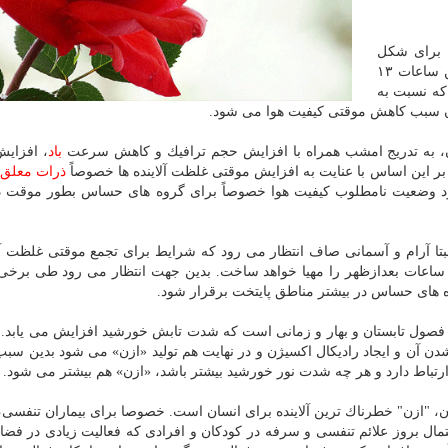
 برای شكل
گیری آلاینده ازن، طی برخی ساعات بعدازظهر امروز بین ساعات ۱۳
 كه نسبت به
ع آن سبب كاهش موقتی كیفیت هوا می شود.
، به تدریج امشب همراه با افزایش حجم ترافیك و كاهش سرعت
باد
، افزای
د. بر این اساس با عنایت به افزایش موقتی غلظت آلاینده ها خصوصاً
ذرات معلق
و
 مردادماه) انتظار می رود وضعیت نامطلوب كیفیت هوا خصوصاً برای گروه های حساس بطور موقت
رشنبه (۳۰ مرداد) نیز جوی نسبتا آرام و آسمانی صاف انتظار می رود كه شرایط برای تجمع موقتی غلظت 
 ساعات بعدازظهر را مهیا خواهد ساخت. بدین جهت انتظار می رود طی برخ
ه های حساس در بیشتر مناطق پایتخت برقرار شود.
در فصول تابستان و بهار و زمانی است كه شدت تابش خورشید افزایش می یابد. ب
)، تابش موجب شكسته شدن آن و ایجاد رادیكال اكسیژن و در نهایت هم تولید «ازن» می شود بدین س
تباط دارد و هر چه شدت نور خورشید بیشتر باشد، «ازن» هم بیشتر می شود.
ذرات معلق ۲.۵ میكرون، "ازن" خطرناك ترین آلاینده برای انسان است. خصوصا برای بیماران تنفسی،
ال بروز علائم تنفسی و سرفه در كودكان و افرادی كه فعالیت زیادی در فضا