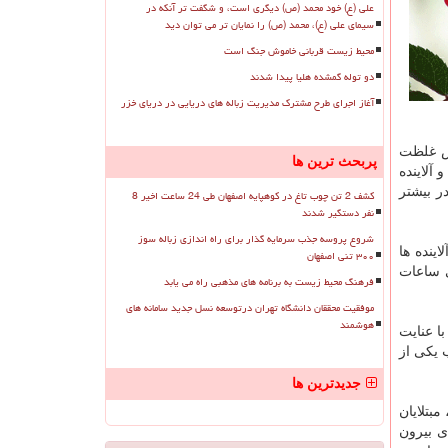
علی (ع) خود محمد (ص) دیگری است، و شگفت تر آنکه در
سیمای علی (ع)، محمد (ص) را نمایان تر می توان دید
محیط زیست قربانی خاموش جنگ است
دو توله گمشده هلیا پیدا شدند
آغاز اجرای طرح مشترک مدیریت زباله های دریایی در دریای خزر
ش غلظت
پربحث ترین ها
 آلاینده
 در بیشتر
کشف 2 تن چوب تاغ در کوهپایه اصفهان طی 24 ساعت اخیر 8
نفر دستگیر شدند
شروع پروسه جذب سرمایه گذار برای راه اندازی زباله سوز
آلاینده ها
۳۰۰ تنی اصفهان
ی ساعات
فرهنگ محیط زیست به برنامه های مذهبی راه می یابد
موفقیت محققان دانشگاه تهران درتوسعه نسل جدید سامانه های
هوشمند
ا عنایت
بب یكی از
جدیدترین ها
 مبتلایان
ی بیرون