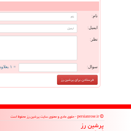
ن
نام:
ایمیل:
نظر:
سوال:
= ۱ بعلاوه ۴
persianrose.ir - حقوق مادی و معنوی سایت پرشین رز محفوظ است
پرشین رز