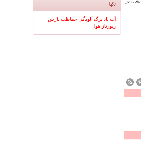
یشان در
تگها
آب
باد
برگ
آلودگی
حفاظت
بارش
رپورتاژ
هوا