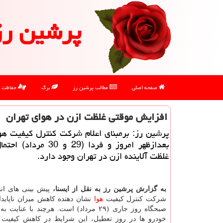
پرشین رز
صفحه اصلی
مطالب پرشین رز
برگ
حفاظت
افزایش موقتی غلظت ازن در هوای تهران
پرشین رز: برمبنای اعلام شركت كنترل كیفیت هو
بعدازظهر امروز و فردا (29 و 30
غلظت آلاینده ازن در تهران وجود دارد.
به گزارش پرشین رز به نقل از ایسنا،
پیش بینی های ان
شركت كنترل كیفیت
هوا
نشان دهنده كاهش میزان ناپاید
صبحگاه روز جاری (۲۹ مرداد) است. هرچند با عنا
خودرو ها در روز تعطیل، این شرایط در كاهش كیفیت 