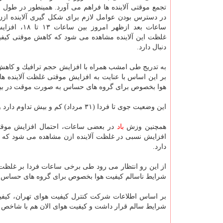
تجمع موقتی آلاینده ها فراهم می آورد. همینطور در طول ر
در دسترس بودن عوامل لازم برای شكل گیری آلاینده ا
ساعات بعد ازظهر امروز 
غلظت این آلاینده مشاهده می شود كه كاهش موقتی كیفیت
دنبال دارد.
به تدریج طی امشب همراه با افزایش حجم ترافیك و كاهش می
بر این اساس با عنایت به افزایش موقتی غلظت آلاینده 
هوا بخصوص برای گروه های حساس به صورت موقت در بیش
این وضعیت جوی تا فردا (۳۱ مرداد) كم و بیش تداوم دارد و روند افزایشی در غلظت آلاینده ها طی برخی ساعات بامداد فردا دور از انتظار نیست.
همچنین وزش
باد
در بعضی ساعات، احتمال افزایش موقتی
افزایش نسبی در غلظت آلاینده ازن مشاهده می شود كه با
دارد.
از این رو انتظار می رود طی برخی ساعات فردا بر غلظت 
شرایط ناسالم كیفیت هوا بخصوص برای گروه های حساس در ب
شرایط سالم قرار داشت و كیفیت هوای الان هم با شاخص میانگین ۷۹ همچنان در شرایط سا