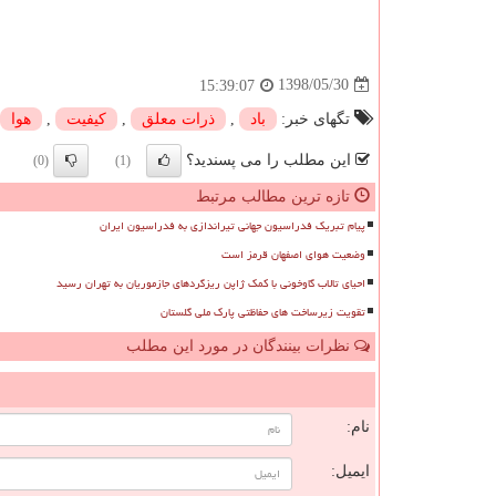
1398/05/30
15:39:07
تگهای خبر:
باد
,
ذرات معلق
,
كیفیت
,
هوا
این مطلب را می پسندید؟
(0)
(1)
تازه ترین مطالب مرتبط
پیام تبریک فدراسیون جهانی تیراندازی به فدراسیون ایران
وضعیت هوای اصفهان قرمز است
احیای تالاب گاوخونی با کمک ژاپن ریزگردهای جازموریان به تهران رسید
تقویت زیرساخت های حفاظتی پارک ملی گلستان
نظرات بینندگان در مورد این مطلب
ن
نام:
ایمیل: