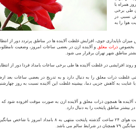
وز همراه با
زن طی برخی
بین ساعات ۱۳ تا ۱۸، افزایش نسبی در
 هوا را به
زان ناپایداری جوی، افزایش غلظت آلاینده ها در مناطق پرتردد دور از انتظا
ها بخصوص
ذرات معلق
و آلاینده ازن در بعضی ساعات امروز، وضعیت نامطلو
تر مناطق شهر تهران برقرار می شود.
 غلظت ذرات معلق را به دنبال دارد و به تدریج در بعضی ساعات بعد ازظ
 عنایت به كاهش جزیی دما، بیشینه غلظت این آلاینده نسبت به روز چهارشن
آلاینده ها همچون ذرات معلق و آلاینده ازن به صورت موقت افزوده شود كه 
یشتر مناطق پایتخت را به دنبال دارد.
لم می باشد.