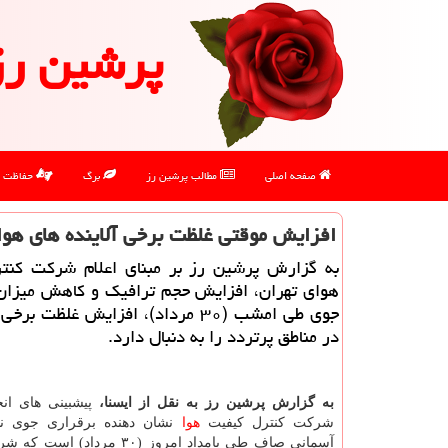
پرشین رز
صفحه اصلی
مطالب پرشین رز
برگ
حفاظت
افزایش موقتی غلظت برخی آلاینده های هوا 
به گزارش پرشین رز بر مبنای اعلام شركت كنت
هوای تهران، افزایش حجم ترافیك و كاهش میزان 
جوی طی امشب (۳۰ مرداد)، افزایش غلظت بر
در مناطق پرتردد را به دنبال دارد.
به گزارش پرشین رز به نقل از ایسنا،
پیشبینی های ان
شركت كنترل كیفیت
هوا
نشان دهنده برقراری جوی نسب
آسمانی صاف طی بامداد امروز (۳۰ مرداد)