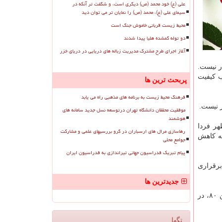
علی (ع) خود محمد (ص) دیگری است، و شگفت تر آنکه در
سیمای علی (ع)، محمد (ص) را نمایان تر می توان دید
محیط زیست قربانی خاموش جنگ است
دو توله گمشده هلیا پیدا شدند
آغاز اجرای طرح مشترک مدیریت زباله های دریایی در دریای خزر
ر نیست.
ب كیفیت
پربحث ترین ها
فرهنگ محیط زیست به برنامه های مذهبی راه می یابد
موفقیت محققان دانشگاه تهران درتوسعه نسل جدید سامانه های
هوشمند
هر فردا
رهاسازی مرال های ارسباران در گرو بررسیهای علمی و مشارکت
به كاهش
جوامع محلی
پیام تبریک فدراسیون جهانی تیراندازی به فدراسیون ایران
برقراری
جدیدترین ها
بر اساس اطلاعات شركت كنترل كیفیت هوای تهران، كیفیت هوای ۲۴ ساعت گذشته پایتخت منتهی به ۸ بامداد امروز با شاخص میانگین ۸۰، در
تگها