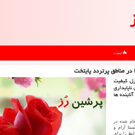
کیفیت
در مناطق پرتردد پایتخت
رل كیفیت
ناپایداری
خی آلاینده ها
جام شده در
تا آرام و
 است كه شرایط را برای