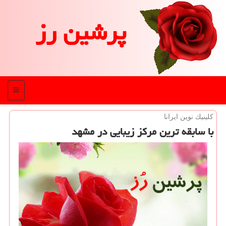
پرشین رز
منو
كلینیك نوین ایرانا
با سابقه ترین مركز زیبایی در مشهد