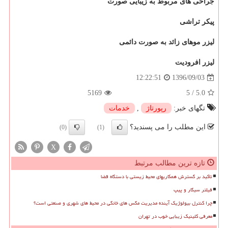
جراحی های مربوط به زیبایی صورت
پیکر تراشی
لیزر موهای زائد به صورت دائمی
لیزر افرودیت
1396/09/03
12:22:51
5169
5
/
5.0
تگهای خبر:
رپورتاژ
,
خدمات
این مطلب را می پسندید؟
(0)
(1)
X
تازه ترین مطالب مرتبط
تاکید بر گسترش همکاریهای محیط زیستی با دستگاه قضا
فیلتر سیگار و پیپ
چرا کنترل بیولوژیک آینده مدیریت مگس های خانگی در محیط های شهری و صنعتی است؟
معرفی کلینیک زیبایی خوب در تهران