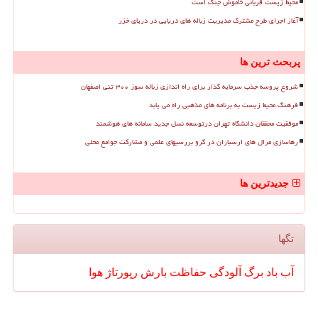
محیط زیست قربانی خاموش جنگ است
آغاز اجرای طرح مشترک مدیریت زباله های دریایی در دریای خزر
پربحث ترین ها
شروع پروسه جذب سرمایه گذار برای راه اندازی زباله سوز ۳۰۰ تنی اصفهان
فرهنگ محیط زیست به برنامه های مذهبی راه می یابد
موفقیت محققان دانشگاه تهران درتوسعه نسل جدید سامانه های هوشمند
رهاسازی مرال های ارسباران در گرو بررسیهای علمی و مشارکت جوامع محلی
جدیدترین ها
تگها
آب
باد
برگ
آلودگی
حفاظت
بارش
رپورتاژ
هوا