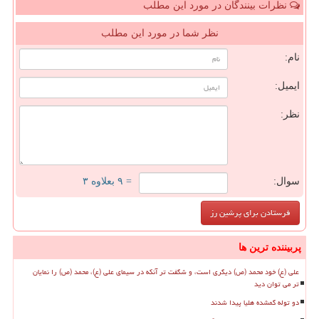
نظرات بینندگان در مورد این مطلب
نظر شما در مورد این مطلب
نام:
ایمیل:
نظر:
سوال:
= ۹ بعلاوه ۳
پربیننده ترین ها
علی (ع) خود محمد (ص) دیگری است، و شگفت تر آنکه در سیمای علی (ع)، محمد (ص) را نمایان
تر می توان دید
دو توله گمشده هلیا پیدا شدند