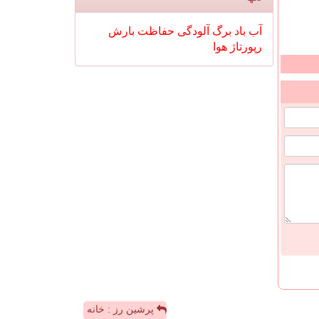
آب
باد
برگ
آلودگی
حفاظت
بارش
رپورتاژ
هوا
پرشین رز : خانه