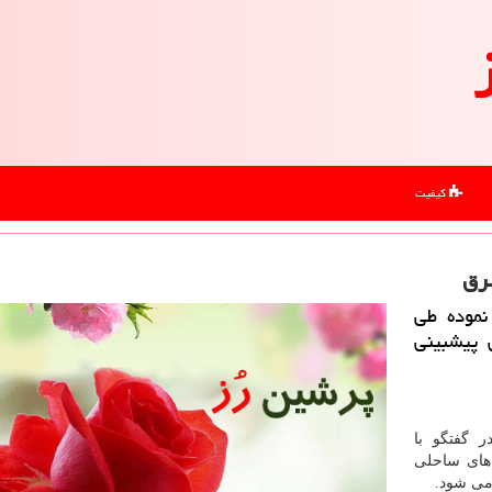
کیفیت
رق
نموده طی
 پیشبینی
 گفتگو با
 های ساحلی
می شود.