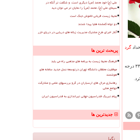
علی (ع) خود محمد (ص) دیگری است، و شگفت تر آنکه در
سیمای علی (ع)، محمد (ص) را نمایان تر می توان دید
محیط زیست قربانی خاموش جنگ است
دو توله گمشده هلیا پیدا شدند
آغاز اجرای طرح مشترک مدیریت زباله های دریایی در دریای خزر
داد
گرد
پربحث ترین ها
فرهنگ محیط زیست به برنامه های مذهبی راه می یابد
وی اضافه كرد: هوای تهران از امروز تا یكشنبه صاف گاهی همراه با وزش باد پیشبینی شده و بیشترین دمای هوای پایتخت طی این مدت ۳۴ درجه
موفقیت محققان دانشگاه تهران درتوسعه نسل جدید سامانه های
هوشمند
رهاسازی مرال های ارسباران در گرو بررسیهای علمی و مشارکت
جوامع محلی
پیام تبریک فدراسیون جهانی تیراندازی به فدراسیون ایران
جدیدترین ها
تگها