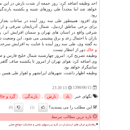
احد وظیفه اضافه كرد: روز جمعه از شدت بارش در این م
خواهد شد اما مجدداً طی روزهای شنبه و یكشنبه بارندگی
رود.
وی افزود: همینطور طی سه روز آینده در ساعات بعدا
برای برخی مناطق اردبیل، شمال آذربایجان شرقی و ارتف
شرقی واقع در استان های تهران و سمنان افزایش ابر، رگب
باران با احتمال رعد و برق پیشبینی می شود، این وضعیت د
به گفته وی، طی سه روز آینده با عنایت به افزایش سر
و خاك
دور از انتظار نیست.
وظیفه تصریح كرد: امروز چهارشنبه شمال خلیج فارس و طی
سانتیگراد خواهد بود.
وظیفه اظهار داشت: شهرهای ایرانشهر و اهواز طی همین بازه زمانی در گرم ترین ساع
1398/06/15
23:20:13
تگهای خبر:
باد
,
بارش
,
بارندگی
,
گرد و خا
این مطلب را می پسندید؟
(0)
(1)
تازه ترین مطالب مرتبط
رهاسازی مرال های ارسباران در گرو بررسیهای علمی و مشارکت جوامع محلی