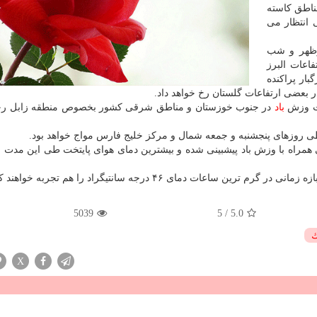
ناطق كاسته
 انتظار می
زظهر و شب
اعات البرز
ار پراكنده
ر بعضی ارتفاعات گلستان رخ خواهد داد.
عت وزش
باد
در جنوب خوزستان و مناطق شرقی كشور بخصوص منطقه زابل رخ
 روزهای پنجشنبه و جمعه شمال و مركز خلیج فارس مواج خواهد بود.
ات دمای ۴۶ درجه سانتیگراد را هم تجربه خواهند كرد.
5039
5
/
5.0
ك
X