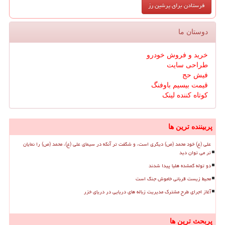
دوستان ما
خرید و فروش خودرو
طراحی سایت
فیش حج
قیمت بیسیم باوفنگ
کوتاه کننده لینک
پربیننده ترین ها
علی (ع) خود محمد (ص) دیگری است، و شگفت تر آنکه در سیمای علی (ع)، محمد (ص) را نمایان
تر می توان دید
دو توله گمشده هلیا پیدا شدند
محیط زیست قربانی خاموش جنگ است
آغاز اجرای طرح مشترک مدیریت زباله های دریایی در دریای خزر
پربحث ترین ها