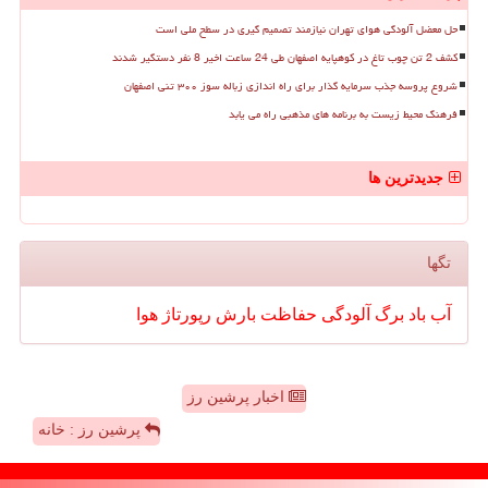
حل معضل آلودگی هوای تهران نیازمند تصمیم گیری در سطح ملی است
کشف 2 تن چوب تاغ در کوهپایه اصفهان طی 24 ساعت اخیر 8 نفر دستگیر شدند
شروع پروسه جذب سرمایه گذار برای راه اندازی زباله سوز ۳۰۰ تنی اصفهان
فرهنگ محیط زیست به برنامه های مذهبی راه می یابد
جدیدترین ها
تگها
آب
باد
برگ
آلودگی
حفاظت
بارش
رپورتاژ
هوا
اخبار پرشین رز
پرشین رز : خانه