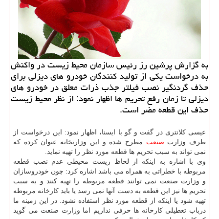
به گزارش پرشین رز رئیس سازمان محیط زیست در واكنش
به درخواست یكی از تولید كنندگان خودرو های دیزلی برای
حذف گردنگیر نصب فیلتر جذب ذرات معلق در خودرو های
دیزلی تا زمان رفع تحریم ها اظهار نمود: از نظر محیط زیست
حذف این قطعه مضر است.
عیسی كلانتری در گفت و گو با ایسنا، اظهار نمود: این درخواست از
طرف وزارت
صنعت
مطرح شده و این وزارتخانه عنوان كرده كه
نمی تواند به سبب تحریم ها قطعه مورد نظر را تهیه نماید.
وی با اشاره به اینكه از لحاظ زیست محیطی عدم نصب قطعه
مربوطه با خطراتی به همراه می باشد اشاره كرد: چون خودروسازان
و وزارت صنعت نمی توانند قطعه مربوطه را تهیه كنند و به سبب
تحریم ها نیز این قطعه به دست آنها نمی رسد یا باید كارخانه مربوطه
تهیه شود یا اینكه از قطعه مورد نظر استفاده نشود. در این زمینه ما
درباب تعطیلی كارخانه ها حرفی نداریم اما وزارت صنعت می گوید