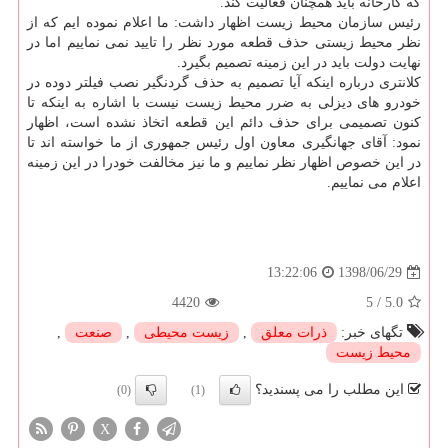
كه كارخانه باید همچنان فعالیت كند.
رئیس سازمان محیط زیست اظهار داشت: ما اعلام نموده ایم كه از
نظر محیط زیستی حذف قطعه مورد نظر را تایید نمی نماییم اما در
نهایت دولت باید در این زمینه تصمیم بگیرد.
كلانتری درباره اینكه آیا تصمیم به حذف گردنگیر نصب فیلتر دوده در
خودرو های دیزلی به ضرر محیط زیست نیست با اشاره به اینكه تا
كنون تصمیمی برای حذف دائم این قطعه اتخاذ نشده است، اظهار
نمود: آقای جهانگیری معاون اول رئیس جمهوری از ما خواسته اند تا
در این خصوص اظهار نظر نماییم و ما نیز مخالفت خودرا در این زمینه
اعلام می نماییم.
1398/06/29
13:22:06
4420
5
/
5.0
تگهای خبر:
ذرات معلق
,
زیست محیطی
,
صنعت
,
محیط زیست
این مطلب را می پسندید؟
(0)
(1)
X