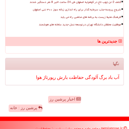
کشف 2 تن چوب تاغ در کوهپایه اصفهان طی 24 ساعت اخیر 8 نفر دستگیر شدند
شروع پروسه جذب سرمایه گذار برای راه اندازی زباله سوز ۳۰۰ تنی اصفهان
فرهنگ محیط زیست به برنامه های مذهبی راه می یابد
موفقیت محققان دانشگاه تهران درتوسعه نسل جدید سامانه های هوشمند
جدیدترین ها
تگها
آب
باد
برگ
آلودگی
حفاظت
بارش
رپورتاژ
هوا
اخبار پرشین رز
پرشین رز : خانه
persianrose.ir - حقوق مادی و معنوی سایت پرشین رز محفوظ است