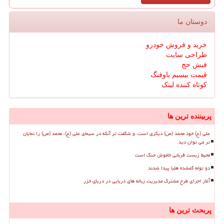
دوستان ما
خرید و فروش خودرو
طراحی سایت
فیش حج
قیمت بیسیم باوفنگ
کوتاه کننده لینک
پربیننده ترین ها
علی (ع) خود محمد (ص) دیگری است، و شگفت تر آنکه در سیمای علی (ع)، محمد (ص) را نمایان
تر می توان دید
محیط زیست قربانی خاموش جنگ است
دو توله گمشده هلیا پیدا شدند
آغاز اجرای طرح مشترک مدیریت زباله های دریایی در دریای خزر
پربحث ترین ها