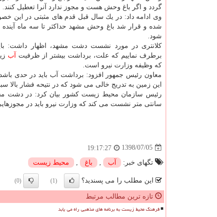
گردد و اگر باغ وحش هست و مجوز ندارد آنرا تعطیل كنند.
وی ادامه داد: در یك سال قبل قدم های مثبتی در این خص
شده و قرار شد باغ وحش مشهد حداكثر تا سه ماه آینده ت
شود.
كلانتری در مورد نشست دشت مشهد، اظهار داشت: باید
برطرف نماییم كه علت، برداشت بیشتر از ظرفیت
آب
زیر
كه وظیفه وزارت نیرو است.
معاون رئیس جمهور افزود: برداشت آب باید در حدی باشد 
این زمین به تدریج خالی می شود كه در نتیحه فشار بالا 
سانتی متر نشست می كند كه وزارت نیرو باید در مجوزهایی 
1398/07/05
19:17:27
تگهای خبر:
آب
,
باغ
,
محیط زیست
این مطلب را می پسندید؟
(0)
(1)
تازه ترین مطالب مرتبط
فرهنگ محیط زیست به برنامه های مذهبی راه می یابد