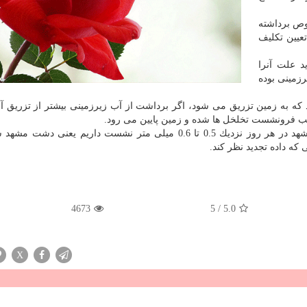
وص برداشته
عیین تكلیف
 علت آنرا
زمینی بوده
كه به زمین تزریق می شود، اگر برداشت از آب زیرزمینی بیشتر از تزریق آ
سبب فرونشست تخلخل ها شده و زمین پایین می رود.
كه داده تجدید نظر كند.
4673
5
/
5.0
X