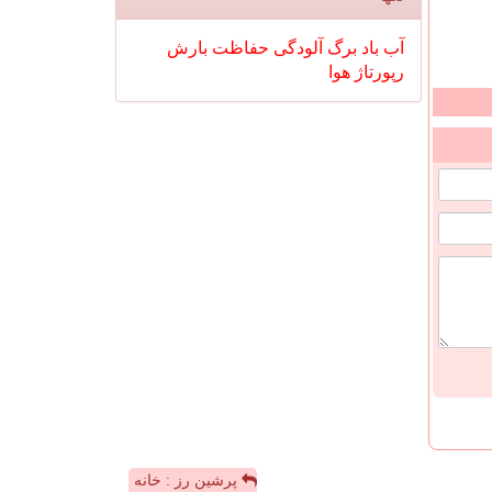
آب
باد
برگ
آلودگی
حفاظت
بارش
رپورتاژ
هوا
پرشین رز : خانه