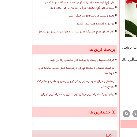
علی (ع) خود محمد (ص) دیگری است، و شگفت تر آنکه در
سیمای علی (ع)، محمد (ص) را نمایان تر می توان دید
محیط زیست قربانی خاموش جنگ است
دو توله گمشده هلیا پیدا شدند
آغاز اجرای طرح مشترک مدیریت زباله های دریایی در دریای خزر
ب باشد،
پربحث ترین ها
فرهنگ محیط زیست به برنامه های مذهبی راه می یابد
رئیس سازمان محیط زیست كشور بیان كرد: در دشت مشهد در هر روز نزدیك 0.5 تا 0.6 میلی متر نشست داریم یعنی دشت مشهد سالی 20
موفقیت محققان دانشگاه تهران درتوسعه نسل جدید سامانه های
هوشمند
رهاسازی مرال های ارسباران در گرو بررسیهای علمی و مشارکت
جوامع محلی
پیام تبریک فدراسیون جهانی تیراندازی به فدراسیون ایران
جدیدترین ها
تگها