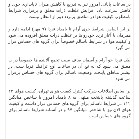
در ساعات پایانی امروز نیز به تدریج با كاهش میزان ناپایداری جوی و
كاهش سرعت باد، افزایش غلظت ذرات معلق و برقراری شرایط
نامطلوب كیفیت هوا در مناطق پرتردد دور از انتظار نیست.
بر این اساس شرایط جوی آرام تا بامداد فردا (۹ مهر) ادامه دارد و
همزمان با آغاز تردد خودرو ها بر غلظت ذرات معلق افزوده می شود
و كیفیت هوا در شرایط ناسالم خصوصاً برای گروه های حساس قرار
می گیرد.
طی فردا جو آرام و آسمان صاف سبب تجمع آلاینده ها خصوصاً ذرات
معلق می شود كه به تبع آن در ساعات اوج ترافیك فردا شب، در
بیشتر مناطق پایتخت وضعیت ناسالم برای گروه های حساس برقرار
می شود.
بر اساس اطلاعات شركت كنترل كیفیت هوای تهران، كیفیت هوای ۲۴
ساعت گذشته پایتخت منتهی به ۸ بامداد امروز با شاخص میانگین
۱۱۲ در شرایط ناسالم برای گروه های حساس قرار داشت و كیفیت
هوای الان نیز با شاخص میانگین ۹۷ و در آستانه شرایط ناسالم برای
گروه های حساس است.