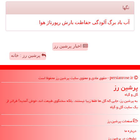
تگها
آب
باد
برگ
آلودگی
حفاظت
بارش
رپورتاژ
هوا
اخبار پرشین رز
پرشین رز : خانه
persianrose.ir - حقوق مادی و معنوی سایت پرشین رز محفوظ است
پرشین رز
گل و گیاه
به پرشین رز، جایی که گل ها فقط زیبا نیستند، بلکه سخنگوی طبیعت اند، خوش آمدید! فراتر از
یک سایت گل و گیاه
صفحات پرشین رز
درباره ما
تبلیغات در پرشین رز