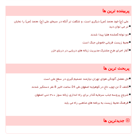
پربیننده ترین ها
علی (ع) خود محمد (ص) دیگری است، و شگفت تر آنکه در سیمای علی (ع)، محمد (ص) را نمایان
تر می توان دید
دو توله گمشده هلیا پیدا شدند
محیط زیست قربانی خاموش جنگ است
آغاز اجرای طرح مشترک مدیریت زباله های دریایی در دریای خزر
پربحث ترین ها
حل معضل آلودگی هوای تهران نیازمند تصمیم گیری در سطح ملی است
کشف 2 تن چوب تاغ در کوهپایه اصفهان طی 24 ساعت اخیر 8 نفر دستگیر شدند
شروع پروسه جذب سرمایه گذار برای راه اندازی زباله سوز ۳۰۰ تنی اصفهان
فرهنگ محیط زیست به برنامه های مذهبی راه می یابد
جدیدترین ها