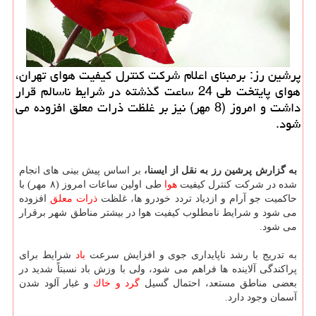
پرشین رز: برمبنای اعلام شركت كنترل كیفیت هوای تهران،
هوای پایتخت طی 24 ساعت گذشته در شرایط ناسالم قرار
داشت و امروز (8 مهر) نیز بر غلظت ذرات معلق افزوده می
شود.
به گزارش پرشین رز به نقل از ایسنا،
بر اساس پیش بینی های انجام
شده در شركت كنترل كیفیت
هوا
طی اولین ساعات امروز (۸ مهر) با
حاكمیت جو آرام و ازدیاد تردد خودرو ها، غلظت
ذرات معلق
افزوده
می شود و شرایط نامطلوب كیفیت هوا در بیشتر مناطق شهر برقرار
می شود.
به تدریج با رشد ناپایداری جوی و افزایش سرعت
باد
شرایط برای
پراكندگی آلاینده ها فراهم می شود، ولی با وزش باد نسبتاً شدید در
بعضی مناطق مستعد، احتمال گسیل
گرد و خاك
و غبار آلود شدن
آسمان وجود دارد.