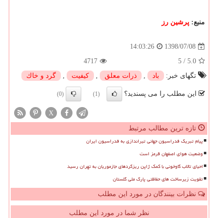
منبع:
پرشین رز
1398/07/08
14:03:26
4717
5
/
5.0
تگهای خبر:
باد
,
ذرات معلق
,
كیفیت
,
گرد و خاك
این مطلب را می پسندید؟
(0)
(1)
X
تازه ترین مطالب مرتبط
پیام تبریک فدراسیون جهانی تیراندازی به فدراسیون ایران
وضعیت هوای اصفهان قرمز است
احیای تالاب گاوخونی با کمک ژاپن ریزگردهای جازموریان به تهران رسید
تقویت زیرساخت های حفاظتی پارک ملی گلستان
نظرات بینندگان در مورد این مطلب
نظر شما در مورد این مطلب