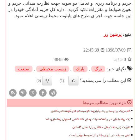
حریم و برنامه ریزی و تعامل دو سویه جهت نظارت میدانی حریم و
تعیین ضوابط و مقررات تاكید گردید. اداره كل حریم آمادگی خودرا در
این جلسه جهت اجرای طرح های پایلوت محیط زیستی اعلام نمود.
منبع:
پرشین رز
1398/07/09
22:45:39
4848
5
/
5.0
تگهای خبر:
برگ
,
پارك
,
زیست محیطی
,
صنعت
این مطلب را می پسندید؟
(0)
(1)
X
تازه ترین مطالب مرتبط
گام بزرگ برای مدیریت یکپارچه اکوسیستم های کوهستانی کشور
یک بهله بالابان در پناهگاه حیات وحش کلاه قاضی اصفهان رهاسازی شد
تقویت زیرساخت های حفاظتی پارک ملی گلستان
دفن پسماند در ایران بالاتر از متوسط جهانی است