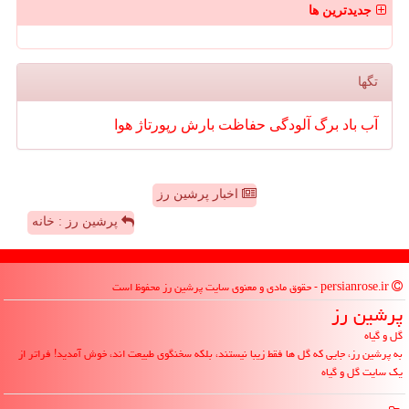
جدیدترین ها
تگها
آب
باد
برگ
آلودگی
حفاظت
بارش
رپورتاژ
هوا
اخبار پرشین رز
پرشین رز : خانه
persianrose.ir - حقوق مادی و معنوی سایت پرشین رز محفوظ است
پرشین رز
گل و گیاه
به پرشین رز، جایی که گل ها فقط زیبا نیستند، بلکه سخنگوی طبیعت اند، خوش آمدید! فراتر از
یک سایت گل و گیاه