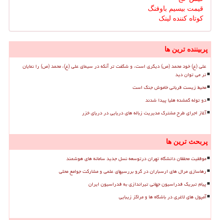
قیمت بیسیم باوفنگ
کوتاه کننده لینک
پربیننده ترین ها
علی (ع) خود محمد (ص) دیگری است، و شگفت تر آنکه در سیمای علی (ع)، محمد (ص) را نمایان
تر می توان دید
محیط زیست قربانی خاموش جنگ است
دو توله گمشده هلیا پیدا شدند
آغاز اجرای طرح مشترک مدیریت زباله های دریایی در دریای خزر
پربحث ترین ها
موفقیت محققان دانشگاه تهران درتوسعه نسل جدید سامانه های هوشمند
رهاسازی مرال های ارسباران در گرو بررسیهای علمی و مشارکت جوامع محلی
پیام تبریک فدراسیون جهانی تیراندازی به فدراسیون ایران
آمپول های لاغری در باشگاه ها و مراکز زیبایی