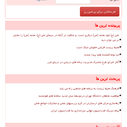
پربیننده ترین ها
علی (ع) خود محمد (ص) دیگری است، و شگفت تر آنکه در سیمای علی (ع)، محمد (ص) را نمایان
تر می توان دید
محیط زیست قربانی خاموش جنگ است
دو توله گمشده هلیا پیدا شدند
آغاز اجرای طرح مشترک مدیریت زباله های دریایی در دریای خزر
پربحث ترین ها
فرهنگ محیط زیست به برنامه های مذهبی راه می یابد
موفقیت محققان دانشگاه تهران درتوسعه نسل جدید سامانه های هوشمند
رهاسازی مرال های ارسباران در گرو بررسیهای علمی و مشارکت جوامع محلی
پیام تبریک فدراسیون جهانی تیراندازی به فدراسیون ایران