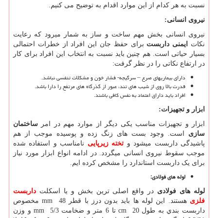
نسبت به هر کدام از این موارد اقدام به توضیح می کنیم.
نیروی انسانی
:
نیروی انسانی بخش مهم ساخت و ساز به شمار میرود که رعایت
نکات
ایمنی داربست
برای حفظ جان این افراد از خطرات احتمالی
بسیار حیاتی است. هم چنین باید نسبت به انتخاب این افراد برای کار
در ارتفاع نکاتی را در نظر گرفت:
داراي بيماريهاي صرع – سرگيجه- فشار خون و مشكلات تنفسي نباشد.
قدرت بالا روي از شيب های تند، عبور از گذرگاه هاي مرتفع را دارا باشد.
افراد بايد داراي اعتماد به نفس كافي باشند.
ابزار و تجهیزات
:
ابزار و تجهیزات مناسب یکی دیگر از موارد مهم در امر
ساختمان
سازی
است. وجود بست های زنگ زده و پوسیده موجب از هم
پاشیدگی داربست میشود و
تخته زیرپایی
نامناسب و استفاده شده
موجب سقوط نیروی انسانی میگردد. در ادامه انواع ابزار مورد نیاز
برای یک داربست استاندارد را مشخص کرده ایم.
لوله های فولادی
:
لوله های فولادی
در واقع اصلی ترین بخش و یا اسکلت
داربست
فلزی
هستند. این لوله ها باید بدون درز با قطر
mm 48
مخصوص
داربست بندي به طول
cm 20
تا 6 متر و ضخامت
mm 5/3
و وزن