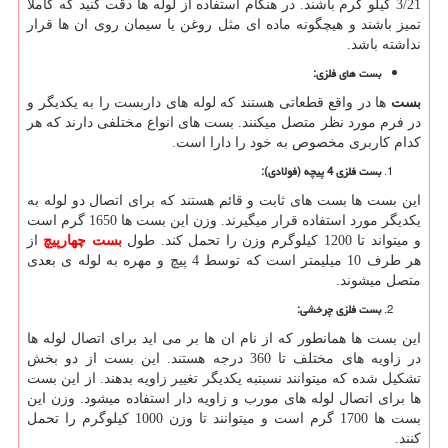
3/21 كيلو گرم باشند. در هنگام استفاده از لوله ها دقت کنید که کاملا
تمیز باشند و هیچگونه ماده ای مثل روغن یا سیمان روی ان ها قرار
نداشته باشد.
بست های فلزی
:
بست
ها در واقع قطعاتی هستند که لوله های داربست را به یکدیگر و
در فرم مورد نظر متصل میکنند. بست های انواع مختلفی دارند که هر
کدام کاربری مخصوص به خود را دارا است.
بست فلزی 4 پیچه (فولادی)
:
این بست ها بست های ثابت و قائم هستند که برای اتصال دو لوله به
یکدیگر مورد استفاده قرار میگیرند. وزن این بست ها 1650 گرم است
و میتواند تا 1200 کیلوگرم وزن را تحمل کند. طول
بست چهارپیچ
از
هر طرف 10 میلیمتر است که توسط 4 پیچ و مهره به لوله ی بعدی
متصل میشوند.
بست فلزی چرخشی
:
این بست ها همانطور که از نام ان ها بر می اید برای اتصال لوله ها
در زاویه های مختلف تا 360 درجه هستند. این بست از دو بخش
تشکیل شده که میتوانند نسبتبه یکدیگر تغییر زاویه بدهند. از این بست
ها برای اتصال لوله های مورب و زاویه دار استفاده میشود. وزن این
بست ها 1700 گرم است و میتوانند تا وزن 1000 کیلوگرم را تحمل
کنند.