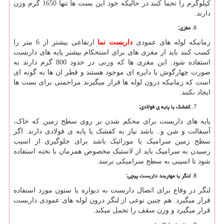
کیلوگرم را تحما کنند در حالیکه خود این بست ها تنها 1650 گرم وزن
دارند.
مغزی
:
زمانیکه لوله های عمودی
داربست نما
ارتفاعی بیشتر از 6 متر را
کسب کنند باید از مغزی های برای استحکام بیشتر پایه های داربست
استفاده شود. این مغزی ها که وزنی در حدود 800 گرم دارند به
صورت چهارگوش یا دایره ای موجود هستند و قطر ان ها به گونه ای
است که زمانیکه درون لوله ها قرار میگیرند مزاحمتی برای بست ها
ایجاد نکنند.
کفشک یا پایه ی فولادی
:
پایه های داربست برای محکم شدن بر روی سطح زمین که خاک،
آسفالت و شن و.. باشد نیاز به کفشک یا پایه ی فولادی دارند. اگر
سطح زمین سرامیک یا موزائیک باشد برای جلوگیری از اسیب
رسیدن به سرامیک باید از لاستیک مخصوص همزمان با تخته استفاده
شود تا اسیبی به سطح سرامیکی نرسد.
لنگر یا مهاربند داربست پیچی
:
لنگر در وقاع برای اتصال داربست به دیواره یا ستون مورد استفاده
قرار میگیرد. هم چنین نوعی از لنگر درون لوله های عمودی داربست
قرار میگیرد و وزن سقف را تحمل میکند.