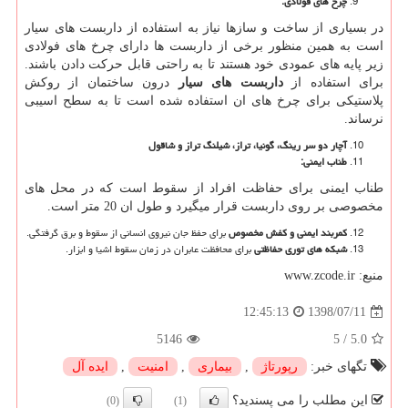
چرخ های فولادی
:
در بسیاری از ساخت و سازها نیاز به استفاده از داربست های سیار
است به همین منظور برخی از داربست ها دارای چرخ های فولادی
زیر پایه های عمودی خود هستند تا به راحتی قابل حرکت دادن باشند.
برای استفاده از
داربست های سیار
درون ساختمان از روکش
پلاستیکی برای چرخ های ان استفاده شده است تا به سطح اسیبی
نرساند.
آچار دو سر رینگ، گونيا، تراز، شيلنگ تراز و شاقول
طناب ایمنی
:
طناب ایمنی برای حفاظت افراد از سقوط است که در محل های
مخصوصی بر روی داربست قرار میگیرد و طول ان 20 متر است.
کمربند ایمنی و کفش مخصوص
برای حفظ جان نیروی انسانی از سقوط و برق گرفتگی.
شبکه های توری حفاظتی
برای محافظت عابران در زمان سقوط اشیا و ابزار.
منبع:
www.zcode.ir
1398/07/11
12:45:13
5146
5
/
5.0
تگهای خبر:
رپورتاژ
,
بیماری
,
امنیت
,
ایده آل
این مطلب را می پسندید؟
(0)
(1)