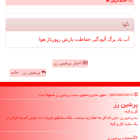
جدیدترین ها
تگها
آب
باد
برگ
آلودگی
حفاظت
بارش
رپورتاژ
هوا
اخبار پرشین رز
پرشین رز : خانه
persianrose.ir - حقوق مادی و معنوی سایت پرشین رز محفوظ است
پرشین رز
گل و گیاه
به پرشین رز، جایی که گل ها فقط زیبا نیستند، بلکه سخنگوی طبیعت اند، خوش آمدید! فراتر از
یک سایت گل و گیاه
صفحات پرشین رز