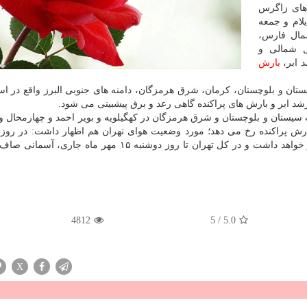
های زاگرس
لام و جمعه
مال فارس،
ل شمالی و
د ابر،
بارش
تان و بلوچستان، كرمان، شرق هرمزگان، دامنه های جنوبی البرز واقع در اس
رشد ابر و بارش های پراكنده گاهی رعد و برق پیشبینی می شود.
ب سیستان و بلوچستان و شرق هرمزگان در كهگیلویه و بویر احمد و چهارمحال و 
ش پراكنده رخ می دهد؛ مورد وضعیت هوای تهران هم اظهار داشت: در روز 
آسمان تهران قسمتی ابری گاهی وزش باد در پس از ظهر خواهد داشت و در كل تهران تا روز دوشنبه ۱۵ مهر 
4812
5
/
5.0
X