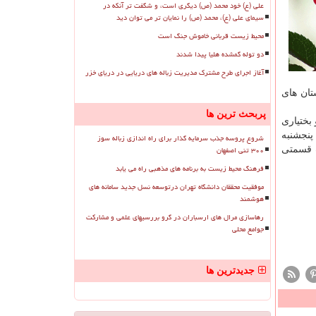
علی (ع) خود محمد (ص) دیگری است، و شگفت تر آنکه در
سیمای علی (ع)، محمد (ص) را نمایان تر می توان دید
محیط زیست قربانی خاموش جنگ است
دو توله گمشده هلیا پیدا شدند
آغاز اجرای طرح مشترک مدیریت زباله های دریایی در دریای خزر
تان های
پربحث ترین ها
بختیاری
پنجشنبه
شروع پروسه جذب سرمایه گذار برای راه اندازی زباله سوز
۳۰۰ تنی اصفهان
ماه جاری، آسمانی صاف قسمتی
فرهنگ محیط زیست به برنامه های مذهبی راه می یابد
موفقیت محققان دانشگاه تهران درتوسعه نسل جدید سامانه های
هوشمند
رهاسازی مرال های ارسباران در گرو بررسیهای علمی و مشارکت
جوامع محلی
جدیدترین ها