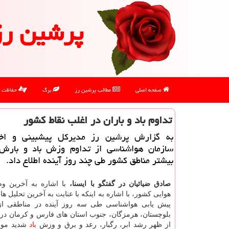
پرشین رز
صفحه اصلی
مطالب پرشین رز
برگ
حفاظت
تداوم باد و باران در اغلب نقاط كشور
به گزارش پرشین رز مدیركل پیشبینی و اخط
سازمان هواشناسی از تداوم وزش باد و بارش 
بیشتر مناطق كشور طی چند روز آینده اطلاع داد.
صادق ضیائیان در گفتگو با ایسنا،
با اشاره به آخرین 
هوایی كشور، با اشاره به اینكه با عنایت به آخرین تحلیل ه
پیش یابی هواشناسی طی سه روز آینده در مناطقی از
بلوچستان، هرمزگان، جنوب استان های فارس و كرمان د
از ظهر رشد ابر، رگبار، رعد و برق و وزش
باد
شدید موقت