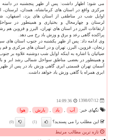
می شود؛ اظهار داشت: پس از ظهر پنجشنبه در دامنه 
مركزی واقع در استان های كرمانشاه، همدان، لرستان، ای
اوایل شب در مناطقی از استان های یزد، اصفهان، ش
لرستان و چهارمحال و بختیاری و همینطور در سواح
ارتفاعات البرز در استان های تهران، البرز و قزوین هم رش
پراكنده گاهی رعد و برق و وزش باد رخ می دهد.
وی ادامه داد: پس از ظهر یكشنبه در جنوب استان های سیس
زنجان، قزوین، البرز، تهران و در استان های مركزی و قم 
ضیائیان با اشاره به اینكه اوایل شب دوشنبه علاوه بر جنو
و همینطور در بعضی مناطق سواحل شمالی رشد ابر و بار
ابری همراه با گاهی وزش باد خواهد داشت.
1398/07/12
14:09:36
تگهای خبر:
آب
,
باد
,
بارش
,
هوا
این مطلب را می پسندید؟
(0)
(1)
تازه ترین مطالب مرتبط