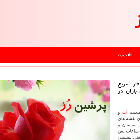
کیفیت
ار سریع
باران در
وضعیت
آب
و
ای نقشه های
 سیستان و
ر ساعات پس
ی پیشبینی