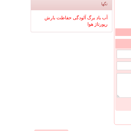
تگها
آب
باد
برگ
آلودگی
حفاظت
بارش
رپورتاژ
هوا