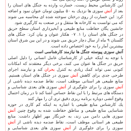
این كارشناس محیط زیست، خسارت وارده به جنگل های استان را
بعد از
آتش
سوزی ها نزدیك به ۵۰ میلیون تومان عنوان نمود و اضافه
كرد: این خسارت از روی درختان سوخته شده ای محاسبه می شوند
كه می توانست به كارخانه ها منتقل و در صنعت به كارگیری شود.
جانشین یگان حفاظت منابع طبیعی و آبخیزداری استان سطح حریق
در جنگل های استان را ۱. ۰۷ هكتار عنوان و بیان كرد: جنگل های
گلستان ۹ ماه از سال دچار حریق می شوند و در این بین شرق استان
بیشترین آمار را به خود اختصاص داده است.
آتش سوزی پیوسته جنگل ها نیازمند كارشناسی است
با توجه به اینكه خیلی از كارشناسان عامل انسانی را دلیل اصلی
حریق در جنگل ها عنوان می كنند، برخی دیگر معتقدند كه امكانات
كنونی نمی تواند كمك زیادی به كنترل
بحران
كند و نیازمند اجرای
طرحی جدی برای كاهش
آتش
سوزی در جنگل های استان هستیم.
منابع طبیعی هر استانی موظف است، نقاط صدمه دیده ناشی از
آتش
سوزی را برای جلوگیری از
آتش
سوزی های بعدی شناسایی و
دستگاه های مرتبط را با این نقاط حساس آشنا كند تا در زمان احتمال
وقوع آتشی دوباره برنامه ریزی دقیق تری آن را مهار كنند
یك كارشناس منابع طبیعی با اشاره به اینكه كم كاری در حوزه
شناسایی منابع طبیعی و مناطق حفاظت شده به وقوع چنین
آتش
سوزی هایی دامن می زند، به خبرنگار مهر اظهار داشت: منابع
طبیعی هر استانی موظف است، نقاط صدمه دیده ناشی از
آتش
سوزی را برای جلوگیری از
آتش
سوزی های بعدی شناسایی و