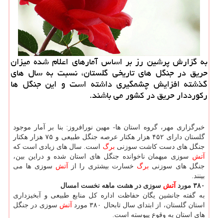
به گزارش پرشین رز بر اساس آمارهای اعلام شده میزان
حریق در جنگل های تاریخی گلستان، نسبت به سال های
گذشته افزایش چشمگیری داشته است و این جنگل ها
ركورددار حریق در كشور می باشند.
خبرگزاری مهر، گروه استان ها- مهین نورافروز: بنا بر آمار موجود
گلستان دارای ۴۵۲ هزار هكتار عرصه جنگل طبیعی و ۷۵ هزار هكتار
جنگل های دست كاشت سوزنی
برگ
است. سال های زیادی است كه
آتش
سوزی میهمان ناخوانده جنگل های استان شده و دراین بین،
جنگل های سوزنی
برگ
خسارت بیشتری را از
آتش
سوزی ها می
بینند.
۳۸۰ مورد
آتش
سوزی در هشت ماهه نخست امسال
به گفته جانشین یگان حفاظت اداره كل منابع طبیعی و آبخیزداری
استان گلستان، از ابتدای سال تابحال ۳۸۰ مورد
آتش
سوزی در جنگل
های استان به وقوع پیوسته است.