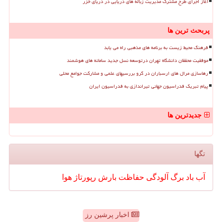
آغاز اجرای طرح مشترک مدیریت زباله های دریایی در دریای خزر
پربحث ترین ها
فرهنگ محیط زیست به برنامه های مذهبی راه می یابد
موفقیت محققان دانشگاه تهران درتوسعه نسل جدید سامانه های هوشمند
رهاسازی مرال های ارسباران در گرو بررسیهای علمی و مشارکت جوامع محلی
پیام تبریک فدراسیون جهانی تیراندازی به فدراسیون ایران
جدیدترین ها
تگها
آب
باد
برگ
آلودگی
حفاظت
بارش
رپورتاژ
هوا
اخبار پرشین رز