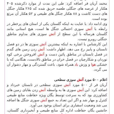
محمد آریان فر اضافه كرد: طی این مدت از موارد ذكرشده ۴۰۵
هكتار از عرصه های جنگلی طعمه حریق شده كه ۲۶۵ هكتار جنگل
های دست كاشت و ۸۸ هكتار جنگل های طبیعی و ۵۲ هكتار آن مرتع
بوده است.
وی ادامه داد: با عنایت به اینكه گلستان یكی از استان های پرخطر در
رابطه با
آتش
سوزی احتمالی جنگل ها است، هیچ استانی مانند
گلستان هرساله با این سطح از
آتش
سوزی های مداوم مناطق
جنگلی روبرو نیست.
این كارشناس با اشاره به اینكه بیشترین
آتش
سوزی ها در دو فصل
تابستان و پاییز رخ می دهد، اظهار داشت:
آتش
زدن زمین های گندم
در فصل تابستان در مناطق پائین دست و
آتش
افروختن برخی كوه
نوردان و شكارچیان در فصل خزان در مناطق بالادست، هنگامی كه با
خشكی
هوا
و وزش
باد
همراه شود، باعث گستردگی و مهار دشوار آن
می گردد.
اعلام ۵۰۰ مورد
آتش
سوزی سطحی
آریان فر از ۵۰۰ مورد
آتش
سوزی سطحی در تابستان خبرداد و
اضافه كرد: این
آتش
سوزی ها به واسطه
آتش
زدن بقایای زمین های
كشاورزی بود كه به سرعت توسط یگان ویژه حفاطت منابع طبیعی
كنترل و مهار شد و اگر این تعداد به جمع
آتش
سوزی جنگل ها اضافه
می شد وضعیت اسفباری برای استان بوجود می آورد.
جانشین یگان حفاظت اداره كل منابع طبیعی و آبخیزداری گلستان،