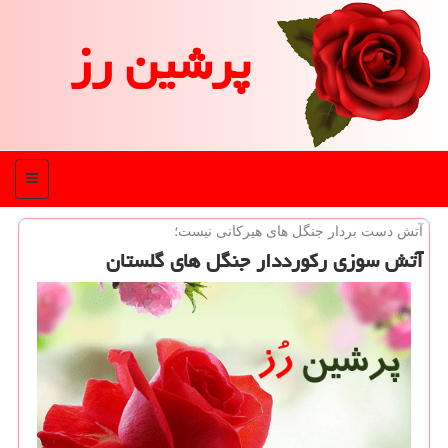
پرشین رز
منو
آتش دست بردار جنگل های هیركانی نیست؛
آتش سوزی ركورددار جنگل های گلستان