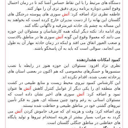
دستگاه های مرتبط را با این نقاط حساس آشنا كند تا در زمان احتمال
وقوع آتشی دوباره برنامه ریزی دقیق تری آن را مهار كنند.
عاطفه نظری نژاد اضافه كرد:
آتش
سوزی های پیوسته درجنگل های
گلستان این بهانه را از دست مدیران خارج كرده است كه بخواهند به
این مساله به چشم یك حادثه غیرمترقبه و ناگهانی نگاه كنند.
وی ادامه داد: نكته دیگر اینكه همه كارشناسان و مسئولان این حوزه
می دانند كه معمولا وقوع این گونه
آتش
سوزی ها در مناطق بالادست
و صعب العبور اتفاق می افتد و اینكه در زمان حادثه مهار آن به طول
می انجامد، سوالی است كه باید به آن پاسخگو باشند.
كمبود امكانات هشداردهنده
نظری نژاد افزود: مسئولان این حوزه هنوز در رابطه با نصب
سنسورها و حسگرهای مخصوصی كه هم اكنون در بعضی استان های
پرحادثه نصب شده، اقدام نكرده اند.
این كارشناس كمبود نیروی محیط زیست و منابع طبیعی در كشت
های منطقه ای را یكی دیگر از عوامل كنترل كاهش
آتش
ها عنوان
نمود و اضافه كرد:
آتش
سوزی های اخیر نشان داده است كه
مسئولان استانی به رغم وجود چنین مسئله ای، هنوز به فكر تأمین
نیروهای گشتی خود در مناطق طبیعی و حفاظت شده نیستند.
وی اضافه كرد: وقت و هزینه ای كه صرف خاموش كردن
آتش
می
گردد به مراتب بسیار بیشتر از هزینه استخدام نیروها و تولید پایگاه
های حفاظتی در مناطق جنگلی گلستان است.