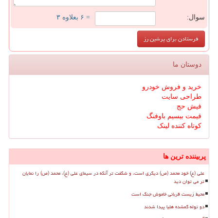
سوال:
= ۶ بعلاوه ۳
دوستان ما
خرید و فروش خودرو
طراحی سایت
فیش حج
قیمت بیسیم باوفنگ
کوتاه کننده لینک
پربیننده ترین ها
علی (ع) خود محمد (ص) دیگری است، و شگفت تر آنکه در سیمای علی (ع)، محمد (ص) را نمایان
تر می توان دید
محیط زیست قربانی خاموش جنگ است
دو توله گمشده هلیا پیدا شدند