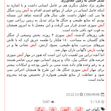
تبدیل جنگل به زمین كشاورزی
نظری نژاد تحلیل دیگری هم بر عامل انسانی داشت و با اشاره به
اینكه عامل انسانی در خیلی از مواقع عمدی اقدام به
آتش
زدن جنگل
ها می كند، اظهار داشت: طی سال های گذشته شاهد این مسئله
بودیم كه منابع طبیعی و جنگل ها برای تبدیل به زمین زراعی مورد
آتش
سوزی عمدی قرار می گرفت و این معضل تا به امروز همچنان
به قوت خود باقی مانده است.
طی روزهای گذشته،
آتش
سوزی ۴ روزه، بخش وسیعی از جنگل
های گلستان به مساحت ۱۸۰ هكتار را طعمه حریق كرد كه با تلاش
نیروهای مردمی، منابع طبیعی، بسیج، ارتش،
آتش
نشانی ها و در
نهایت
بارش
ناگهانی باران مهار شد.
اما آنچه دراین بین اهمیت دارد این است كه هنوز در مهار
آتش
سوزی
عرصه های جنگلی بیل، خاك و نیروی انسانی مهم ترین عناصر هستند
و به رغم وعده های داده شده مبنی بر تأمین بودجه و امكانات بیشتر
برای مهار
آتش
سوزی جنگل ها، این طرح ها همچنان اجرائی نمی
شود و حفاظت از منابع طبیعی همواره از تخصیص بودجه محروم
مانده است.
1396/09/06
23:22:13
5187
5
/
5.0
تگهای خبر:
آب
,
آتش
,
باد
,
برگ