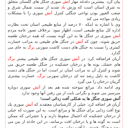
بیان كرد: بیشترین دغدغه مهار
آتش
سوزی جنگل های گلستان متعلق
به شرق استان است كه وزش
باد
شدید از سمت شمال شرق و
صعب العبور بودن نواحی جنگلی كنترل
آتش
سوزی را با مشكلات
زیادی مواجه می كند.
وی با اشاره به اینكه ۷۰ درصد از منابع طبیعی استان تحت نظارت
اداره كل منابع طبیعی است، اظهار نمود: برخلاف تصور عامه مردم
آتش
سوزی در جنگل ها به این گونه نیست كه همه درختان طعمه
حریق شوند، چون كه
آتش
در جنگل های طبیعی به مراتب خسارت
كمتری را نسبت به جنگل های دست كاشت سوزنی
برگ
به جای می
گذارد.
آریان فراضافه كرد: در
آتش
سوزی جنگل های طبیعی بیشتر
برگ
های خشك، بوته ها و درختان خشكیده در جنگل طعمه حریق می
شوند و كنترل آن به مراتب آسان تر است، اما در جنگل های دست
كاشت به دلیل رشد تنه ای درختان سوزنی
برگ
، خسارت بیشتری
گریبان درختان را می گیرد.
وی ادامه داد: مراتع سوخته شده هم بعد از
آتش
سوزی دوباره
سرسبز می شوند و نگرانی بابت از بین رفتن آنها وجود ندارد.
آتش سوزی جنگل ها به شكلی آفت زدائی است!
آریان فر اضافه كرد: خیلی از كارشناسان معتقدند كه
آتش
سوزی یك
نوع آفت زدایی برای جنگل ها و مراتع است. به این صورت كه خیلی
از درختان خشكیده كه احتمال سقوط دارند و یا حشراتی كه ممكن
است به گونه ها و یا درختان افت برسانند، در این حادثه از بین می
روند و جنگل خویش را آفت زدایی می كند.